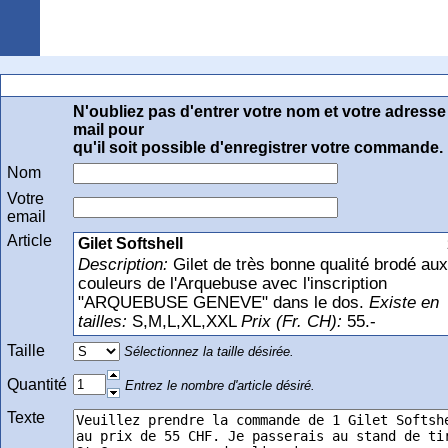
Arquebuse Genève
Commande au secrétariat du Stand de St-Georges
N'oubliez pas d'entrer votre nom et votre adresse
mail pour
qu'il soit possible d'enregistrer votre commande.
Nom
Votre
email
Article
Gilet Softshell
Description:
Gilet de très bonne qualité brodé aux
couleurs de l'Arquebuse avec l'inscription
"ARQUEBUSE GENEVE" dans le dos.
Existe en
tailles:
S,M,L,XL,XXL
Prix (Fr. CH):
55.-
Taille
Sélectionnez la taille désirée.
Quantité
Entrez le nombre d'article désiré.
Texte