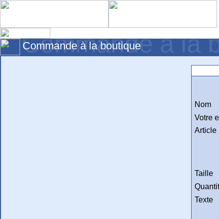
Commande à la 
Commande à la boutique
Comman
Nom
Votre 
Article
Taille
Quanti
Texte