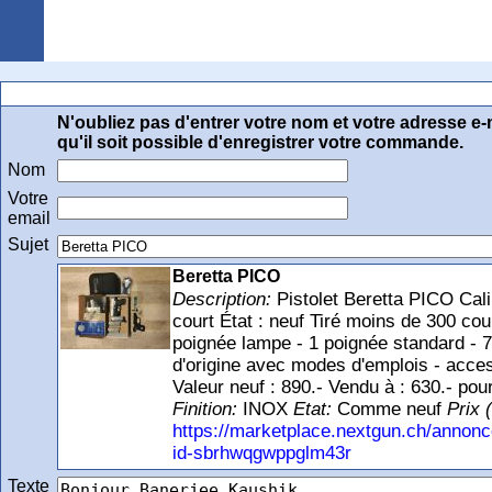
Arquebuse Genève
Email à Kaushik Banerjee
N'oubliez pas d'entrer votre nom et votre adresse e-
qu'il soit possible d'enregistrer votre commande.
Nom
Votre
email
Sujet
Beretta PICO
Description:
Pistolet Beretta PICO Ca
court État : neuf Tiré moins de 300 cou
poignée lampe - 1 poignée standard - 7
d'origine avec modes d'emplois - acces
Valeur neuf : 890.- Vendu à : 630.- p
Finition:
INOX
Etat:
Comme neuf
Prix 
https://marketplace.nextgun.ch/annon
id-sbrhwqgwppglm43r
Texte