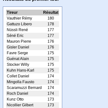
Tireur
Résultat
Vauthier Rémy
180
Gattuzo Libero
178
Nüssli René
177
Séné Eric
177
Mauron Pierre
176
Gisler Daniel
176
Favre Serge
175
Guénat Alain
175
Stocker Willy
175
Kuhn Hans-Karl
175
Collet Daniel
174
Mingolla Fausto
174
Scaramuzzi Bernard
174
Roch Daniel
174
Kunz Otto
173
Nicollier Gilbert
173