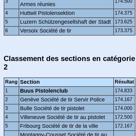
3
174.500
Armes réunies
Huttwil Pistolensektion
4
174.375
Luzern Schützengesellshaft der Stadt
5
173.625
Versoix Société de tir
6
173.375
Classement des sections en catégorie
2
Section
Rang
Résultat
Buus Pistolenclub
1
174.833
Genève Société de tir Servir Police
2
174.167
Bulle Société de tir pistolet
3
174.000
Villeneuve Société de tir au pistolet
4
172.500
Fribourg Société de tir de la ville
5
172.167
Montagny-Cousset Société de tir au