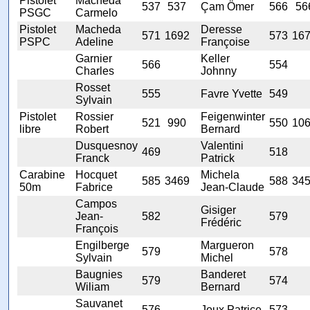
Pistolet
Macheda
537
537
Çam Ömer
566
56
PSGC
Carmelo
Pistolet
Macheda
Deresse
571
1692
573
16
PSPC
Adeline
Françoise
Garnier
Keller
566
554
Charles
Johnny
Rosset
555
Favre Yvette
549
Sylvain
Pistolet
Rossier
Feigenwinter
521
990
550
10
libre
Robert
Bernard
Dusquesnoy
Valentini
469
518
Franck
Patrick
Carabine
Hocquet
Michela
585
3469
588
34
50m
Fabrice
Jean-Claude
Campos
Gisiger
Jean-
582
579
Frédéric
François
Engilberge
Margueron
579
578
Sylvain
Michel
Baugnies
Banderet
579
574
Wiliam
Bernard
Sauvanet
576
Joux Patrice
573