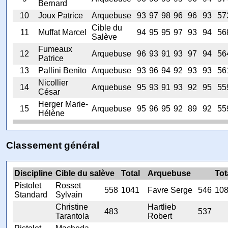
Bernard
10
Joux Patrice
Arquebuse
93
97
98
96
96
93
57
Cible du
11
Muffat Marcel
94
95
95
97
93
94
56
Salève
Fumeaux
12
Arquebuse
96
93
91
93
97
94
56
Patrice
13
Pallini Benito
Arquebuse
93
96
94
92
93
93
56
Nicollier
14
Arquebuse
95
93
91
93
92
95
55
César
Herger Marie-
15
Arquebuse
95
96
95
92
89
92
55
Hélène
Classement général
Discipline
Cible du salève
Total
Arquebuse
Tot
Pistolet
Rosset
558
1041
Favre Serge
546
10
Standard
Sylvain
Christine
Hartlieb
483
537
Tarantola
Robert