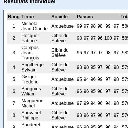
Résultats individuel
Rang
Tireur
Société
Passes
Tot
Michela
1
Arquebuse
99
97
98
98
99
97
58
Jean-Claude
Hocquet
Cible du
2
98
97
97
96
100
97
58
Fabrice
Salève
Campos
Cible du
3
Jean-
96
97
97
97
98
97
58
Salève
François
Engilberge
Cible du
4
93
98
95
97
98
98
57
Sylvain
Salève
Gisiger
5
Arquebuse
95
94
96
99
97
98
57
Frédéric
Baugnies
Cible du
6
96
96
95
98
97
97
57
Wiliam
Salève
Margueron
7
Arquebuse
97
99
94
96
94
98
57
Michel
Sauvanet
Cible du
8
93
96
97
96
97
97
57
Philippe
Salève
Banderet
9
Arquebuse
96
98
95
95
96
94
57