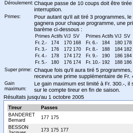
Déroulement:
Chaque passe de 10 coups doit être tirée
interruption.
Primes:
Pour autant qu'il ait tiré 3 programmes, le 
gagnera pour chaque programme, une pri
barème ci-dessous :
Primes
Actifs
V/J
SV
Primes
Actifs
V/J
SV
Fr. 2.-
174
170
168
Fr. 6.-
184
180
178
Fr. 3.-
176
172
170
Fr. 8.-
188
184
182
Fr. 4.-
178
174
172
Fr. 9.-
190
186
184
Fr. 5.-
180
176
174
Fr. 10.-
192
188
186
Super prime:
Chaque fois qu'il aura tiré 5 programmes, l
recevra une prime supplémentaire de Fr. 
Gain
Le gain maximum est limité à Fr. 300.-, il 
maximum:
sur le compte tireur en fin de saison.
Résultats jusqu'au 1 octobre 2005
Tireur
Passes
BANDERET
177
175
Bernard
BESSON
173
175
177
Jacques