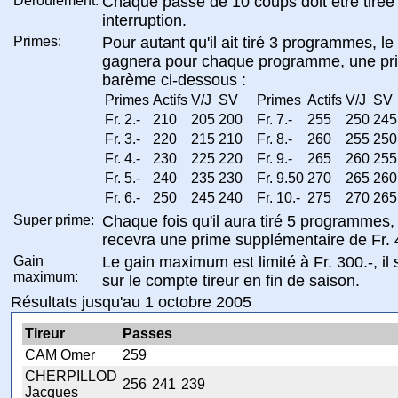
Déroulement:
Chaque passe de 10 coups doit être tirée
interruption.
Primes:
Pour autant qu'il ait tiré 3 programmes, le 
gagnera pour chaque programme, une pri
barème ci-dessous :
Primes
Actifs
V/J
SV
Primes
Actifs
V/J
SV
Fr. 2.-
210
205
200
Fr. 7.-
255
250
245
Fr. 3.-
220
215
210
Fr. 8.-
260
255
250
Fr. 4.-
230
225
220
Fr. 9.-
265
260
255
Fr. 5.-
240
235
230
Fr. 9.50
270
265
260
Fr. 6.-
250
245
240
Fr. 10.-
275
270
265
Super prime:
Chaque fois qu'il aura tiré 5 programmes, l
recevra une prime supplémentaire de Fr. 
Gain
Le gain maximum est limité à Fr. 300.-, il 
maximum:
sur le compte tireur en fin de saison.
Résultats jusqu'au 1 octobre 2005
Tireur
Passes
CAM Omer
259
CHERPILLOD
256
241
239
Jacques