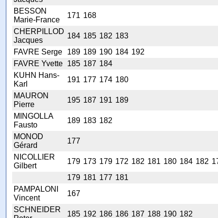
BESSON
171
168
Marie-France
CHERPILLOD
184
185
182
183
Jacques
FAVRE Serge
189
189
190
184
192
FAVRE Yvette
185
187
184
KUHN Hans-
191
177
174
180
Karl
MAURON
195
187
191
189
Pierre
MINGOLLA
189
183
182
Fausto
MONOD
177
Gérard
NICOLLIER
179
173
179
172
182
181
180
184
182
1
Gilbert
179
181
177
181
PAMPALONI
167
Vincent
SCHNEIDER
185
192
186
186
187
188
190
182