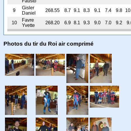
Fausto
Gisler
9
268.55
8.7
9.1
8.3
9.1
7.4
9.8
10
Daniel
Favre
10
268.20
6.9
8.1
9.3
9.0
7.0
9.2
9.
Yvette
Photos du tir du Roi air comprimé