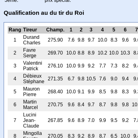
3ème:
prix spécial.
Qualification au du tir du Roi
Rang
Tireur
Champ.
1
2
3
4
5
6
7
Durand
1
275.90
7.6
9.8
9.7
10.0
8.3
9.6
9.
Charles
Favre
2
269.70
10.0
8.8
8.9
10.2
10.0
10.3
8.
Serge
Valentini
3
276.10
10.0
9.9
9.2
7.7
7.3
8.2
9.
Patrick
Débieux
4
271.35
6.7
9.8
10.5
7.6
9.0
9.4
9.
Stéphane
Mauron
5
268.40
10.0
9.1
9.9
8.5
9.8
8.3
9.
Pierre
Martin
6
270.75
9.6
8.4
9.7
8.7
9.8
9.8
10
Marcel
Lucini
7
Jean-
267.85
9.6
8.9
7.0
9.9
9.5
9.2
7.
Claude
Mingolla
8
270.05
8.3
9.2
8.9
8.7
6.5
10.0
9.