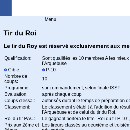
Arquebuse Genève
Menu
Tir du Roi
Le tir du Roy est réservé exclusivement aux m
Qualification:
Sont qualifiés les 10 membres A les mieu
l'Arquebuse
Cible:
P-10
Nombre de
10
coups:
Programme:
sur commandement, selon finale ISSF
Evaluation:
après chaque coup
Coups d'essai:
autorisés durant le temps de préparation d
Classement:
Le classement s'établit à l'addition du rés
l'Arquebuse et de celui du tir du Roi.
Roi du tir PAC:
Le gagnant portera le titre "Roi du tir P 10",
Prix aux 2ème et
Les tireurs classés au deuxième et troisi