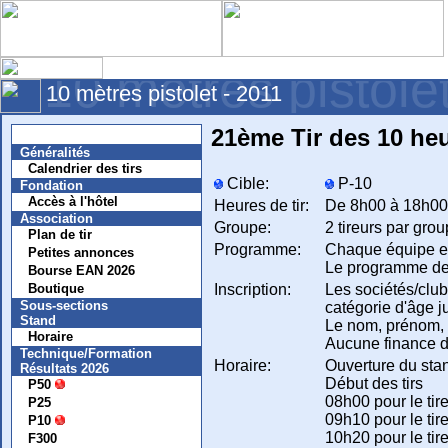
10 mètres pistole
10 mètres pistolet - 2011
21ème Tir des 10 he
Nouvelles
Généralités
Calendrier des tirs
Cible:
P-10
Fondation
Accès à l'hôtel
Heures de tir:
De 8h00 à 18h00
Association
Groupe:
2 tireurs par gro
Plan de tir
Programme:
Chaque équipe est
Petites annonces
Le programme de t
Bourse EAN 2026
Inscription:
Les sociétés/club
Boutique
Sous-sections
catégorie d'âge ju
Stand
Le nom, prénom, d
Horaire
Aucune finance d'
Technique/Formation
Horaire:
Ouverture du sta
Résultats 2026
Début des tirs
P50
08h00 pour le ti
P25
09h10 pour le ti
P10
10h20 pour le ti
F300