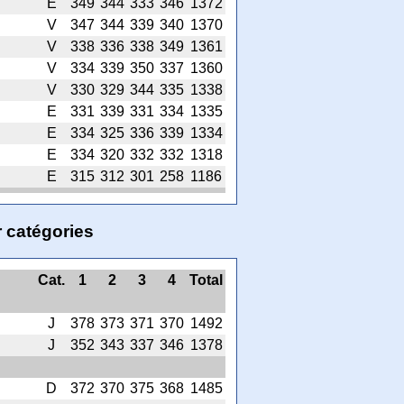
E
349
344
333
346
1372
V
347
344
339
340
1370
V
338
336
338
349
1361
V
334
339
350
337
1360
V
330
329
344
335
1338
E
331
339
331
334
1335
E
334
325
336
339
1334
E
334
320
332
332
1318
E
315
312
301
258
1186
 catégories
Cat.
1
2
3
4
Total
J
378
373
371
370
1492
J
352
343
337
346
1378
D
372
370
375
368
1485