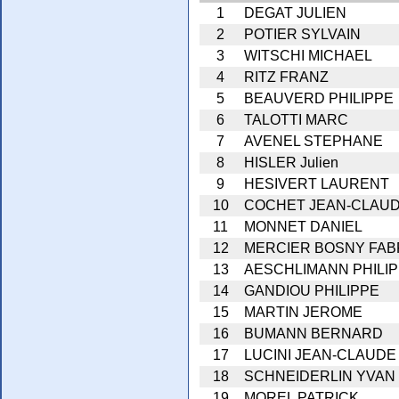
1
DEGAT JULIEN
2
POTIER SYLVAIN
3
WITSCHI MICHAEL
4
RITZ FRANZ
5
BEAUVERD PHILIPPE
6
TALOTTI MARC
7
AVENEL STEPHANE
8
HISLER Julien
9
HESIVERT LAURENT
10
COCHET JEAN-CLAU
11
MONNET DANIEL
12
MERCIER BOSNY FAB
13
AESCHLIMANN PHILI
14
GANDIOU PHILIPPE
15
MARTIN JEROME
16
BUMANN BERNARD
17
LUCINI JEAN-CLAUDE
18
SCHNEIDERLIN YVAN
19
MOREL PATRICK