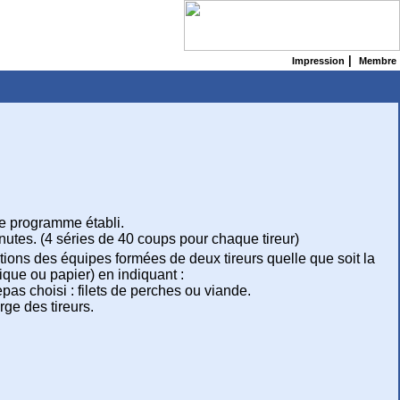
|
Impression
Membre
le programme établi.
inutes. (4 séries de 40 coups pour chaque tireur)
iptions des équipes formées de deux tireurs quelle que soit la
nique ou papier) en indiquant :
as choisi : filets de perches ou viande.
rge des tireurs.