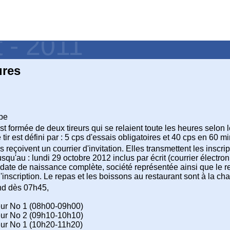
t - 2011
ures
upe
 formée de deux tireurs qui se relaient toute les heures selon 
ir est défini par : 5 cps d'essais obligatoires et 40 cps en 60 m
s reçoivent un courrier d'invitation. Elles transmettent les inscr
squ'au : lundi 29 octobre 2012 inclus par écrit (courrier électro
ate de naissance complète, société représentée ainsi que le rep
inscription. Le repas et les boissons au restaurant sont à la cha
nd dès 07h45,
reur No 1 (08h00-09h00)
reur No 2 (09h10-10h10)
reur No 1 (10h20-11h20)