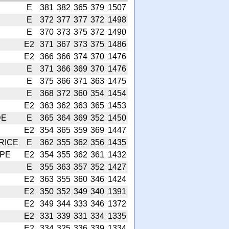
E
381
382
365
379
1507
E
372
377
377
372
1498
E
370
373
375
372
1490
E2
371
367
373
375
1486
E2
366
366
374
370
1476
E
371
366
369
370
1476
E
375
366
371
363
1475
E
368
372
360
354
1454
E2
363
362
363
365
1453
DE
E
365
364
369
352
1450
E2
354
365
359
369
1447
RICE
E
362
355
362
356
1435
PPE
E2
354
355
362
361
1432
E
355
363
357
352
1427
E2
363
355
360
346
1424
E2
350
352
349
340
1391
E2
349
344
333
346
1372
E2
331
339
331
334
1335
E2
334
325
336
339
1334