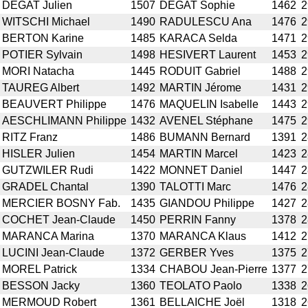
DEGAT Julien
1507
DEGAT Sophie
1462
2
WITSCHI Michael
1490
RADULESCU Ana
1476
2
BERTON Karine
1485
KARACA Selda
1471
2
POTIER Sylvain
1498
HESIVERT Laurent
1453
2
MORI Natacha
1445
RODUIT Gabriel
1488
2
TAUREG Albert
1492
MARTIN Jérome
1431
2
BEAUVERT Philippe
1476
MAQUELIN Isabelle
1443
2
AESCHLIMANN Philippe
1432
AVENEL Stéphane
1475
2
RITZ Franz
1486
BUMANN Bernard
1391
2
HISLER Julien
1454
MARTIN Marcel
1423
2
GUTZWILER Rudi
1422
MONNET Daniel
1447
2
GRADEL Chantal
1390
TALOTTI Marc
1476
2
MERCIER BOSNY Fab.
1435
GIANDOU Philippe
1427
2
COCHET Jean-Claude
1450
PERRIN Fanny
1378
2
MARANCA Marina
1370
MARANCA Klaus
1412
2
LUCINI Jean-Claude
1372
GERBER Yves
1375
2
MOREL Patrick
1334
CHABOU Jean-Pierre
1377
2
BESSON Jacky
1360
TEOLATO Paolo
1338
2
MERMOUD Robert
1361
BELLAICHE Joël
1318
2