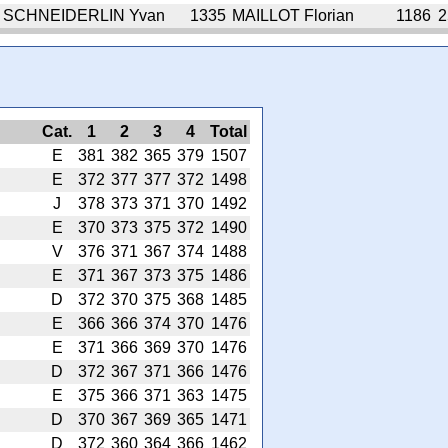
SCHNEIDERLIN Yvan
1335
MAILLOT Florian
1186
2
Cat.
1
2
3
4
Total
E
381
382
365
379
1507
E
372
377
377
372
1498
J
378
373
371
370
1492
E
370
373
375
372
1490
V
376
371
367
374
1488
E
371
367
373
375
1486
D
372
370
375
368
1485
E
366
366
374
370
1476
E
371
366
369
370
1476
D
372
367
371
366
1476
E
375
366
371
363
1475
D
370
367
369
365
1471
D
372
360
364
366
1462