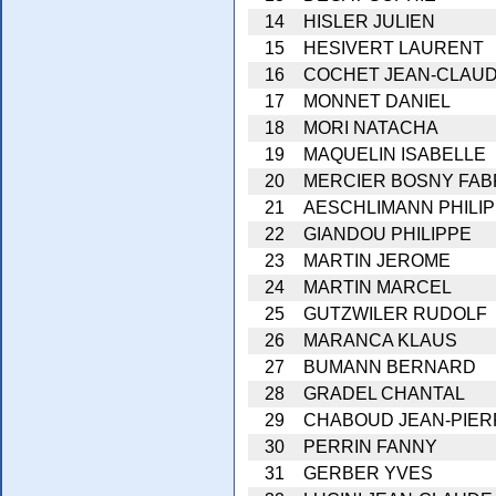
14
HISLER JULIEN
15
HESIVERT LAURENT
16
COCHET JEAN-CLAU
17
MONNET DANIEL
18
MORI NATACHA
19
MAQUELIN ISABELLE
20
MERCIER BOSNY FAB
21
AESCHLIMANN PHILI
22
GIANDOU PHILIPPE
23
MARTIN JEROME
24
MARTIN MARCEL
25
GUTZWILER RUDOLF
26
MARANCA KLAUS
27
BUMANN BERNARD
28
GRADEL CHANTAL
29
CHABOUD JEAN-PIER
30
PERRIN FANNY
31
GERBER YVES