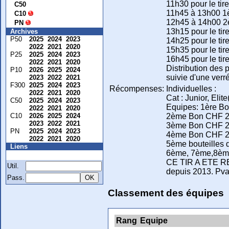
11h30 pour le ti
C50
11h45 à 13h00 1
C10
12h45 à 14h00 2
PN
13h15 pour le ti
Archives
P50
2025
2024
2023
14h25 pour le ti
2022
2021
2020
15h35 pour le ti
P25
2025
2024
2023
16h45 pour le ti
2022
2021
2020
Distribution des 
P10
2026
2025
2024
suivie d'une verr
2023
2022
2021
F300
2025
2024
2023
Récompenses:
Individuelles :
2022
2021
2020
Cat : Junior, Eli
C50
2025
2024
2023
Equipes: 1ère Bo
2022
2021
2020
2ème Bon CHF 2 
C10
2026
2025
2024
2023
2022
2021
3ème Bon CHF 2 
PN
2025
2024
2023
4ème Bon CHF 2 
2022
2021
2020
5ème bouteilles 
Liens
6ème, 7ème,8ème
Membre
CE TIR A ETE R
Util.
depuis 2013. Pv
Pass.
Classement des équipes
Rang
Equipe