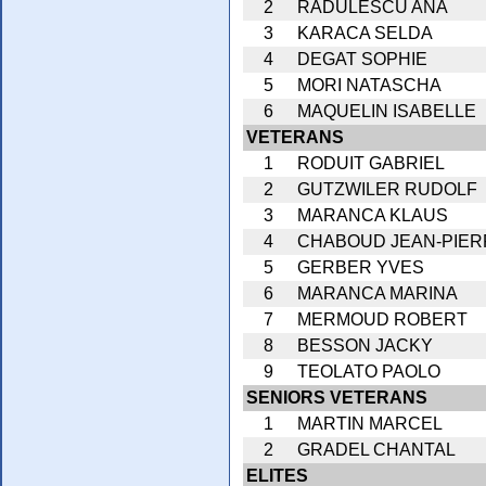
2
RADULESCU ANA
3
KARACA SELDA
4
DEGAT SOPHIE
5
MORI NATASCHA
6
MAQUELIN ISABELLE
VETERANS
1
RODUIT GABRIEL
2
GUTZWILER RUDOLF
3
MARANCA KLAUS
4
CHABOUD JEAN-PIER
5
GERBER YVES
6
MARANCA MARINA
7
MERMOUD ROBERT
8
BESSON JACKY
9
TEOLATO PAOLO
SENIORS VETERANS
1
MARTIN MARCEL
2
GRADEL CHANTAL
ELITES