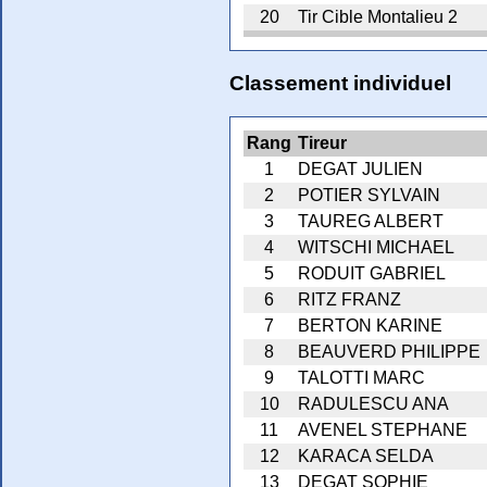
20
Tir Cible Montalieu 2
Classement individuel
Rang
Tireur
1
DEGAT JULIEN
2
POTIER SYLVAIN
3
TAUREG ALBERT
4
WITSCHI MICHAEL
5
RODUIT GABRIEL
6
RITZ FRANZ
7
BERTON KARINE
8
BEAUVERD PHILIPPE
9
TALOTTI MARC
10
RADULESCU ANA
11
AVENEL STEPHANE
12
KARACA SELDA
13
DEGAT SOPHIE