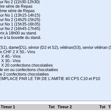
reur No 2 (11h30-12h30)
ère série de Repas
ème série de Repas
reur No 1 (13h15-14h15)
reur No 2 (14h25-15h25)
reur No 1 (15h35-16h35)
reur No 2 (16h45-17h45)
prix à 18h00 au stand.
ée à la buvette du stand.
te(S1), dame(D1), sénior (D2 et S2), vétéran(S3), senior vétéran
n CHF 2 X 50.- Vins
X 40.- Vins
X 30.- Vins
X 20 confections chocolatées
de vin ou confections chocolatées
 2 confections chocolatées
EMPLACE PAR LE TIR DE L'AMITIE 40 CPS C10 et P10
a
Tireur 1
Tot
Tireur 2
Tot
T