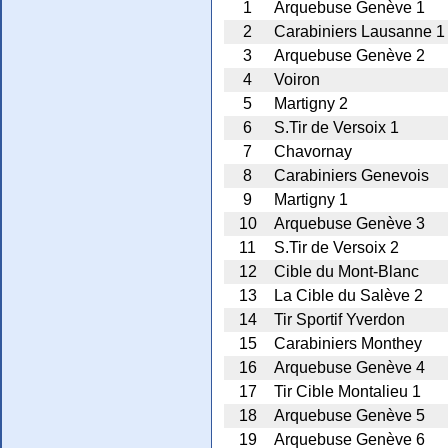
1
Arquebuse Genève 1
2
Carabiniers Lausanne 1
3
Arquebuse Genève 2
4
Voiron
5
Martigny 2
6
S.Tir de Versoix 1
7
Chavornay
8
Carabiniers Genevois
9
Martigny 1
10
Arquebuse Genève 3
11
S.Tir de Versoix 2
12
Cible du Mont-Blanc
13
La Cible du Salève 2
14
Tir Sportif Yverdon
15
Carabiniers Monthey
16
Arquebuse Genève 4
17
Tir Cible Montalieu 1
18
Arquebuse Genève 5
19
Arquebuse Genève 6