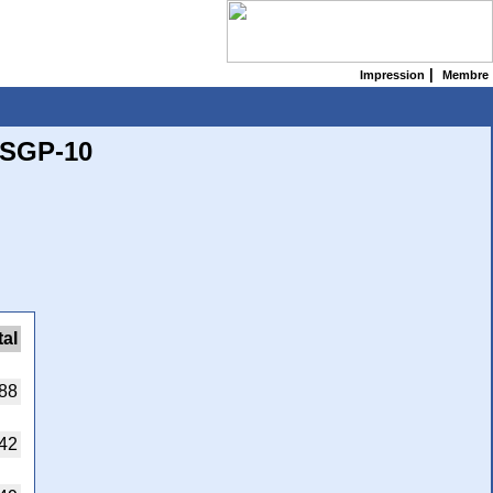
|
Impression
Membre
CSGP-10
tal
88
42