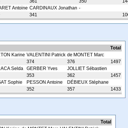
6
361
350
14
ARET Antoine
CARDINAUX Jonathan
-
9
341
10
Total
TON Karine
VALENTINI Patrick
de MONTET Marc
374
376
1497
ACA Selda
GERBER Yves
JOLLIET Sébastien
353
362
1457
AT Sophie
PESSON Antoine
DÉBIEUX Stéphane
352
357
1433
Total