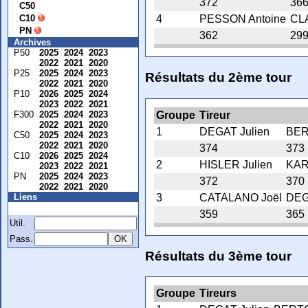
372
36
C50
C10
4
PESSON Antoine
CL
PN
362
29
Archives
P50
2025
2024
2023
2022
2021
2020
P25
2025
2024
2023
Résultats du 2ème tour
2022
2021
2020
P10
2026
2025
2024
2023
2022
2021
Groupe
Tireur
F300
2025
2024
2023
2022
2021
2020
1
DEGAT Julien
BER
C50
2025
2024
2023
2022
2021
2020
374
373
C10
2026
2025
2024
2
HISLER Julien
KAR
2023
2022
2021
PN
2025
2024
2023
372
370
2022
2021
2020
3
CATALANO Joël
DEG
Liens
Membre
359
365
Util.
Pass.
Résultats du 3ème tour
Groupe
Tireurs