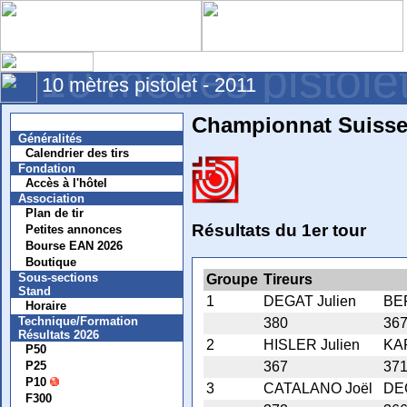
10 mètres pistole
10 mètres pistolet - 2011
Championnat Suisse 
Nouvelles
Généralités
Calendrier des tirs
Fondation
Accès à l'hôtel
Association
Plan de tir
Résultats du 1er tour
Petites annonces
Bourse EAN 2026
Boutique
Sous-sections
Groupe
Tireurs
Stand
1
DEGAT Julien
BE
Horaire
Technique/Formation
380
36
Résultats 2026
2
HISLER Julien
KA
P50
P25
367
37
P10
3
CATALANO Joël
DE
F300