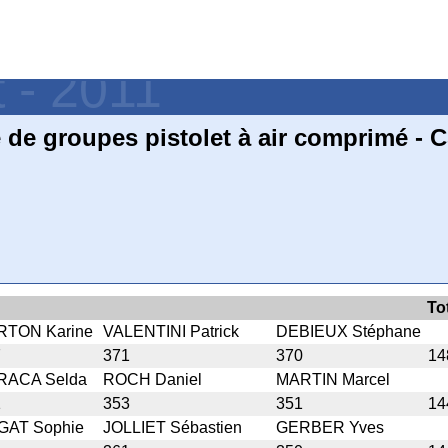
t - 2011
de groupes pistolet à air comprimé - 
To
RTON Karine
VALENTINI Patrick
DEBIEUX Stéphane
7
371
370
14
RACA Selda
ROCH Daniel
MARTIN Marcel
1
353
351
14
GAT Sophie
JOLLIET Sébastien
GERBER Yves