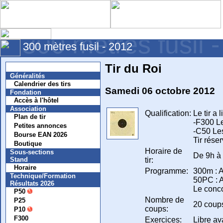
300 mètres fusil 
300 mètres fusil - 2012
Tir du Roi
Nouvelles
Généralités
Calendrier des tirs
Samedi 06 octobre 2012
Fondation
Accès à l'hôtel
Association
Qualification:
Le tir a
Plan de tir
-F300 Le
Petites annonces
-C50 Les
Bourse EAN 2026
Tir rése
Boutique
Horaire de
Sous-sections
De 9h à
tir:
Stand
Horaire
Programme:
300m : A
Technique/Formation
50PC : A
Résultats 2026
Le conco
P50
Nombre de
P25
20 coups
coups:
P10
F300
Exercices:
Libre av