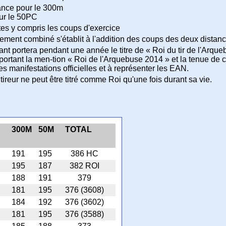
nce pour le 300m
ur le 50PC
es y compris les coups d'exercice
ement combiné s'établit à l'addition des coups des deux distances
nt portera pendant une année le titre de « Roi du tir de l'Arqu
 portant la men-tion « Roi de l'Arquebuse 2014 » et la tenue de 
tes manifestations officielles et à représenter les EAN.
ireur ne peut être titré comme Roi qu'une fois durant sa vie.
300M
50M
TOTAL
191
195
386 HC
195
187
382 ROI
188
191
379
181
195
376 (3608)
184
192
376 (3602)
181
195
376 (3588)