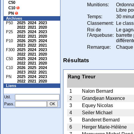
C50
Munitions:
Ordonna
C10
Libre po
PN
Temps:
30 minut
Archives
Classement:
Le class
P50
2025
2024
2023
2022
2021
2020
Roi de
Le gagna
P25
2025
2024
2023
l'Arquebuse:
barrette
2022
2021
2020
différen
P10
2026
2025
2024
2023
2022
2021
Remarque:
Chaque t
F300
2025
2024
2023
2022
2021
2020
C50
2025
2024
2023
Résultats
2022
2021
2020
C10
2026
2025
2024
2023
2022
2021
Rang
Tireur
PN
2025
2024
2023
2022
2021
2020
Liens
Membre
1
Nalon Bernard
Util.
2
Grandjean Maxence
Pass.
3
Equey Nicolas
4
Seiler Michael
5
Banderet Bernard
6
Herger Marie-Hélène