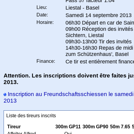
Fass 57 facteur 1.04
Lieu:
Liestal - Basel
Date:
Samedi 14 septembre 2013
Horaire:
06h30 Départ en car de Sai
09h00 Réception des invités
Sichtern, Liestal
09h30-13h00 Tir des invités
14h30-16h30 Repas de midi 
zum Schützenhaus', Basel
Finance:
Ce tir est entièrement finan
Attention. Les inscriptions doivent être faites ju
2013.
Inscription au Freundschaftsschiessen le samed
2013
Liste des tireurs inscrits
Tireur
300m GP11
300m GP90
50m 7.65
Affolter Alfred
Oui