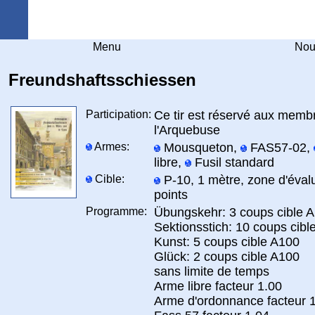
Arquebuse Genève
Menu
Nou
Freundshaftsschiessen
Participation:
Ce tir est réservé aux membr
l'Arquebuse
Armes:
Mousqueton,
FAS57-02,
libre,
Fusil standard
Cible:
P-10, 1 mètre, zone d'éval
points
Programme:
Übungskehr: 3 coups cible 
Sektionsstich: 10 coups cibl
Kunst: 5 coups cible A100
Glück: 2 coups cible A100
sans limite de temps
Arme libre facteur 1.00
Arme d'ordonnance facteur 