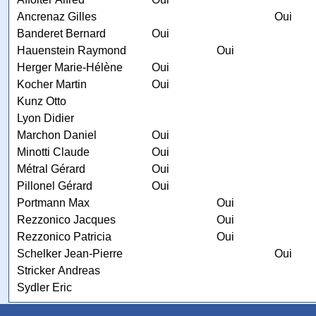
Ancrenaz Gilles
Oui
Banderet Bernard
Oui
Hauenstein Raymond
Oui
Herger Marie-Hélène
Oui
Kocher Martin
Oui
Kunz Otto
Lyon Didier
Marchon Daniel
Oui
Minotti Claude
Oui
Métral Gérard
Oui
Pillonel Gérard
Oui
Portmann Max
Oui
Rezzonico Jacques
Oui
Rezzonico Patricia
Oui
Schelker Jean-Pierre
Oui
Stricker Andreas
Sydler Eric