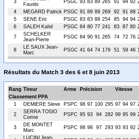
3
PSGC
93
83
89
265
91
94
92
Fausto
4
MEGARD Patrick
PSGC
91
89
89
269
92
91
88
5
SENE Eric
PSGC
83
83
88
254
85
94
94
6
SALEH Kalid
PSGC
84
80
77
241
83
87
80
SCHELKER
7
PSGC
84
90
91
265
74
72
76
Jean-Pierre
LE SAUX Jean-
8
PSGC
41
64
74
179
51
59
46
Marc
Résultats du Match 3 des 6 et 8 juin 2013
Rang
Tireur
Arme
Précision
Vitesse
Classement PPA
1
DEMIERE Steve
PSPC
98
97
100
295
97
94
97
SERRA TOSIO
2
PSPC
95
93
94
282
99
95
99
Corine
DE MONTET
3
PSPC
98
98
97
293
93
93
92
Marc
LUCINI Jean-