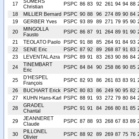
SOMERS
17
PSPC
86
83
92
261
94
94
88
Christian
18
MILLIER Bernard
PSPC
90
88
96
274
89
90
84
19
GERBER Yves
PSPC
93
89
89
271
79
95
90
MINGOLLA
20
PSPC
86
87
91
264
89
91
90
Fausto
21
TEOLATO Paolo
PSPC
91
88
85
264
91
84
93
22
SENE Eric
PSPC
87
92
89
268
87
91
83
23
LEVENTAL Azra
PSPC
89
91
83
263
90
86
84
TINEMBART
24
PSPC
84
84
90
258
86
90
85
Eric
D'HESPEL
25
PSPC
82
93
86
261
83
83
91
François
26
BUCHART Erick
PSPC
80
83
86
249
90
95
82
27
KUHN Hans-Karl
PSPC
88
91
93
272
79
80
84
GRADEL
28
PSPC
91
91
84
266
80
81
85
Chantal
JEANNERET
29
PSPC
87
88
93
268
67
83
89
Claude
PILLONEL
30
PSPC
88
92
89
269
87
75
76
Olivier