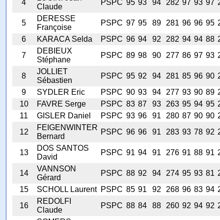
4
PSPC
95
93
94
282
97
93
97
Claude
DERESSE
5
PSPC
97
95
89
281
96
96
95
Françoise
6
KARACA Selda
PSPC
96
94
92
282
94
94
88
DEBIEUX
7
PSPC
89
98
90
277
86
97
93
Stéphane
JOLLIET
8
PSPC
95
92
94
281
85
96
90
Sébastien
9
SYDLER Eric
PSPC
90
93
94
277
93
90
89
10
FAVRE Serge
PSPC
83
87
93
263
95
94
95
11
GISLER Daniel
PSPC
93
96
91
280
87
90
90
FEIGENWINTER
12
PSPC
96
96
91
283
93
78
92
Bernard
DOS SANTOS
13
PSPC
91
94
91
276
91
88
91
David
VANNSON
14
PSPC
88
92
94
274
95
93
81
Gérard
15
SCHOLL Laurent
PSPC
85
91
92
268
96
83
94
REDOLFI
16
PSPC
88
84
88
260
92
94
92
Claude