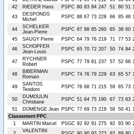
42
RIEDER Hans
PSPC
80
83
84
247
51
80
51
DESPONDS
43
PSPC
88
67
73
228
66
85
48
Michel
SCHELKER
44
PSPC
87
88
85
260
65
38
60
Jean-Pierre
45
SAUGY Pierre
PSPC
64
79
76
219
71
77
53
SCHOPFER
46
PSPC
65
70
72
207
50
74
84
Jean-Louis
RYCHNER
47
PSPC
77
79
81
237
57
52
68
Robert
BIBERMAN
48
PSPC
74
76
79
229
63
65
57
Romain
SANTOS
49
PSPC
76
68
71
215
59
65
73
Teodoro
DUMOULIN
50
PSPC
51
64
75
190
67
73
63
Christiane
51
DOMENGE Jean
PSPC
77
69
73
219
58
50
41
Classement PPC
1
MARTIN Marcel
PSGC
92
92
91
275
92
93
90
VALENTINI
2
PSGC
90
90
93
273
92
89
80