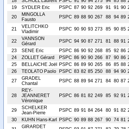
18
SCHOLL Laurent
PSPC
91
90
94
275
94
85
88
19
SYDLER Eric
PSPC
87
90
92
269
91
91
90
MINGOLLA
20
PSPC
89
88
90
267
88
94
89
Fausto
VELITCHKO
21
PSPC
90
90
93
273
85
90
85
Vladimir
VANNSON
22
PSPC
94
90
87
271
81
88
91
Gérard
23
SENE Eric
PSPC
86
90
92
268
85
92
86
24
ZOLLET Gérard
PSPC
86
90
90
266
87
90
86
25
BELLAICHE Joël
PSPC
86
89
90
265
86
85
88
26
TEOLATO Paolo
PSPC
83
82
85
250
88
94
90
GRADEL
27
PSPC
88
89
94
271
84
80
87
Chantal
REY-
28
JEANNERET
PSPC
86
81
82
249
85
92
91
Véronique
SCHELKER
29
PSPC
89
91
84
264
80
91
82
Jean-Pierre
30
KUHN Hans-Karl
PSPC
90
89
88
267
90
74
81
GIRARDET