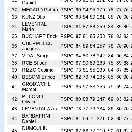
31
PSPC
93
91
87
271
82
79
78
Daniel
32
MEGARD Patrick
PSPC
90
94
95
279
78
77
76
33
KUNZ Otto
PSPC
88
84
89
261
88
70
90
LEVENTAL
34
PSPC
84
87
88
259
84
85
80
Mario
35
BUCHART Erick
PSPC
87
81
85
253
78
82
92
CHERPILLOD
36
PSPC
84
89
84
257
78
78
90
Jacques
37
VIDAL Serge
PSPC
84
80
78
242
84
90
84
38
ROE Shaun
PSPC
87
90
89
266
75
89
68
39
RIZZO Cosimo
PSPC
73
81
85
239
84
87
85
40
BESOMI Enrico
PSPC
82
79
74
235
85
80
90
GRODWOHL
41
PSPC
86
97
83
266
79
69
74
Marcel
PILLONEL
42
PSPC
80
88
79
247
69
83
82
Olivier
43
LEVENTAL Azra
PSPC
78
77
79
234
86
80
70
BARBATTINI
44
PSPC
81
69
71
221
82
88
77
Daniel
DUMOULIN
45
PSPC
67
66
77
210
92
81
82