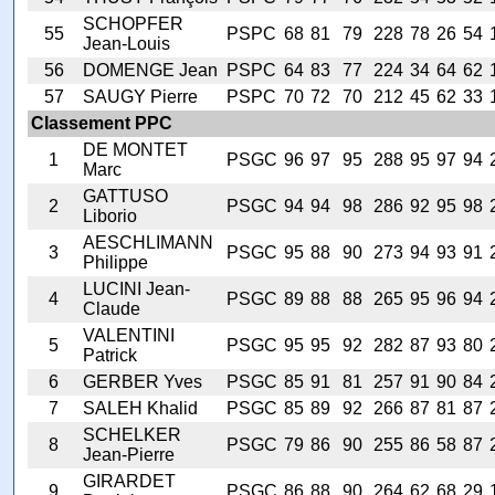
SCHOPFER
55
PSPC
68
81
79
228
78
26
54
Jean-Louis
56
DOMENGE Jean
PSPC
64
83
77
224
34
64
62
57
SAUGY Pierre
PSPC
70
72
70
212
45
62
33
Classement PPC
DE MONTET
1
PSGC
96
97
95
288
95
97
94
Marc
GATTUSO
2
PSGC
94
94
98
286
92
95
98
Liborio
AESCHLIMANN
3
PSGC
95
88
90
273
94
93
91
Philippe
LUCINI Jean-
4
PSGC
89
88
88
265
95
96
94
Claude
VALENTINI
5
PSGC
95
95
92
282
87
93
80
Patrick
6
GERBER Yves
PSGC
85
91
81
257
91
90
84
7
SALEH Khalid
PSGC
85
89
92
266
87
81
87
SCHELKER
8
PSGC
79
86
90
255
86
58
87
Jean-Pierre
GIRARDET
9
PSGC
86
88
90
264
62
68
29