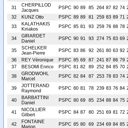
CHERPILLOD
31
PSPC
90
89
85
264
87
82
74
Jacques
32
KUNZ Otto
PSPC
89
89
81
259
83
89
71
KALATHAKIS
33
PSPC
85
81
93
259
76
88
78
Kiriakos
GIRARDET
34
PSPC
90
91
93
274
75
83
69
Daniel
SCHELKER
35
PSPC
83
86
92
261
80
63
92
Jean-Pierre
36
REY Véronique
PSPC
85
69
87
241
87
86
79
37
BESOMI Enrico
PSPC
81
82
89
252
84
85
70
GRODWOHL
38
PSPC
82
84
87
253
78
83
74
Marcel
JOTTERAND
39
PSPC
80
81
78
239
83
76
84
Raymond
BARBATTINI
40
PSPC
80
69
85
234
88
84
75
Daniel
NICOLLIER
41
PSPC
84
87
80
251
69
81
72
Gilbert
FONTAINE
42
PSPC
85
80
69
234
69
84
85
Marion