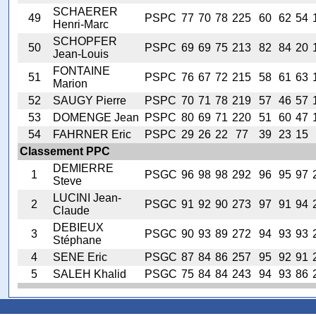
SCHAERER
49
PSPC
77
70
78
225
60
62
54
Henri-Marc
SCHOPFER
50
PSPC
69
69
75
213
82
84
20
Jean-Louis
FONTAINE
51
PSPC
76
67
72
215
58
61
63
Marion
52
SAUGY Pierre
PSPC
70
71
78
219
57
46
57
53
DOMENGE Jean
PSPC
80
69
71
220
51
60
47
54
FAHRNER Eric
PSPC
29
26
22
77
39
23
15
Classement PPC
DEMIERRE
1
PSGC
96
98
98
292
96
95
97
Steve
LUCINI Jean-
2
PSGC
91
92
90
273
97
91
94
Claude
DEBIEUX
3
PSGC
90
93
89
272
94
93
93
Stéphane
4
SENE Eric
PSGC
87
84
86
257
95
92
91
5
SALEH Khalid
PSGC
75
84
84
243
94
93
86