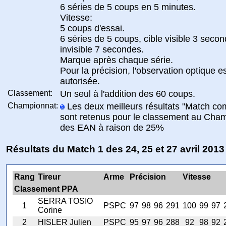
6 séries de 5 coups en 5 minutes.
Vitesse:
5 coups d'essai.
6 séries de 5 coups, cible visible 3 secon
invisible 7 secondes.
Marque après chaque série.
Pour la précision, l'observation optique e
autorisée.
Classement:
Un seul à l'addition des 60 coups.
Championnat:
Les deux meilleurs résultats "Match co
sont retenus pour le classement au Cha
des EAN à raison de 25%
Résultats du Match 1 des 24, 25 et 27 avril 2013
Rang
Tireur
Arme
Précision
Vitesse
Classement PPA
SERRA TOSIO
1
PSPC
97
98
96
291
100
99
97
Corine
2
HISLER Julien
PSPC
95
97
96
288
92
98
92