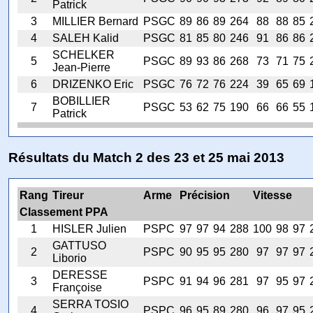
Patrick
3
MILLIER Bernard
PSGC
89
86
89
264
88
88
85
4
SALEH Kalid
PSGC
81
85
80
246
91
86
86
SCHELKER
5
PSGC
89
93
86
268
73
71
75
Jean-Pierre
6
DRIZENKO Eric
PSGC
76
72
76
224
39
65
69
BOBILLIER
7
PSGC
53
62
75
190
66
66
55
Patrick
Résultats du Match 2 des 23 et 25 mai 2013
Rang
Tireur
Arme
Précision
Vitesse
Classement PPA
1
HISLER Julien
PSPC
97
97
94
288
100
98
97
GATTUSO
2
PSPC
90
95
95
280
97
97
97
Liborio
DERESSE
3
PSPC
91
94
96
281
97
95
97
Françoise
SERRA TOSIO
4
PSPC
96
95
89
280
96
97
95