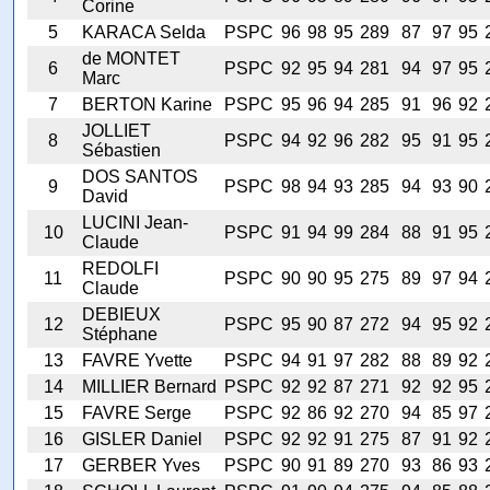
Corine
5
KARACA Selda
PSPC
96
98
95
289
87
97
95
de MONTET
6
PSPC
92
95
94
281
94
97
95
Marc
7
BERTON Karine
PSPC
95
96
94
285
91
96
92
JOLLIET
8
PSPC
94
92
96
282
95
91
95
Sébastien
DOS SANTOS
9
PSPC
98
94
93
285
94
93
90
David
LUCINI Jean-
10
PSPC
91
94
99
284
88
91
95
Claude
REDOLFI
11
PSPC
90
90
95
275
89
97
94
Claude
DEBIEUX
12
PSPC
95
90
87
272
94
95
92
Stéphane
13
FAVRE Yvette
PSPC
94
91
97
282
88
89
92
14
MILLIER Bernard
PSPC
92
92
87
271
92
92
95
15
FAVRE Serge
PSPC
92
86
92
270
94
85
97
16
GISLER Daniel
PSPC
92
92
91
275
87
91
92
17
GERBER Yves
PSPC
90
91
89
270
93
86
93