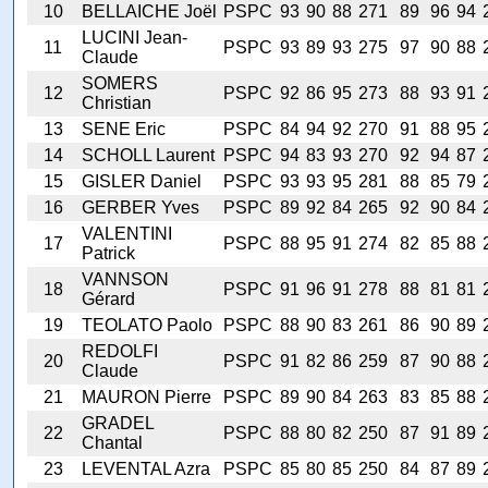
10
BELLAICHE Joël
PSPC
93
90
88
271
89
96
94
LUCINI Jean-
11
PSPC
93
89
93
275
97
90
88
Claude
SOMERS
12
PSPC
92
86
95
273
88
93
91
Christian
13
SENE Eric
PSPC
84
94
92
270
91
88
95
14
SCHOLL Laurent
PSPC
94
83
93
270
92
94
87
15
GISLER Daniel
PSPC
93
93
95
281
88
85
79
16
GERBER Yves
PSPC
89
92
84
265
92
90
84
VALENTINI
17
PSPC
88
95
91
274
82
85
88
Patrick
VANNSON
18
PSPC
91
96
91
278
88
81
81
Gérard
19
TEOLATO Paolo
PSPC
88
90
83
261
86
90
89
REDOLFI
20
PSPC
91
82
86
259
87
90
88
Claude
21
MAURON Pierre
PSPC
89
90
84
263
83
85
88
GRADEL
22
PSPC
88
80
82
250
87
91
89
Chantal
23
LEVENTAL Azra
PSPC
85
80
85
250
84
87
89