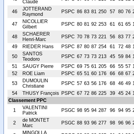
Claude
JOTTERAND
46
PSPC
86
83
81
250
57
80
76
Raymond
NICOLLIER
47
PSPC
80
81
92
253
61
61
65
Gilbert
SCHAERER
48
PSPC
70
78
73
221
56
83
77
Henri-Marc
49
RIEDER Hans
PSPC
87
80
87
254
61
72
48
SANTOS
50
PSPC
67
73
73
213
45
59
84
Teodoro
51
SAUGY Pierre
PSPC
69
75
61
205
66
55
57
52
ROE Liam
PSPC
65
51
60
176
66
68
67
DUMOULIN
53
PSPC
57
63
56
176
68
46
49
Christiane
54
THUSY François
PSPC
67
72
86
225
39
45
24
Classement PPC
VALENTINI
1
PSGC
98
95
94
287
96
94
95
Patrick
de MONTET
2
PSGC
88
93
96
277
98
96
96
Marc
MINGOLLA