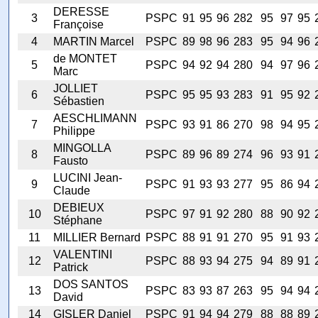
DERESSE
3
PSPC
91
95
96
282
95
97
95
Françoise
4
MARTIN Marcel
PSPC
89
98
96
283
95
94
96
de MONTET
5
PSPC
94
92
94
280
94
97
96
Marc
JOLLIET
6
PSPC
95
95
93
283
91
95
92
Sébastien
AESCHLIMANN
7
PSPC
93
91
86
270
98
94
95
Philippe
MINGOLLA
8
PSPC
89
96
89
274
96
93
91
Fausto
LUCINI Jean-
9
PSPC
91
93
93
277
95
86
94
Claude
DEBIEUX
10
PSPC
97
91
92
280
88
90
92
Stéphane
11
MILLIER Bernard
PSPC
88
91
91
270
95
91
93
VALENTINI
12
PSPC
88
93
94
275
94
89
91
Patrick
DOS SANTOS
13
PSPC
83
93
87
263
95
94
94
David
14
GISLER Daniel
PSPC
91
94
94
279
88
88
89