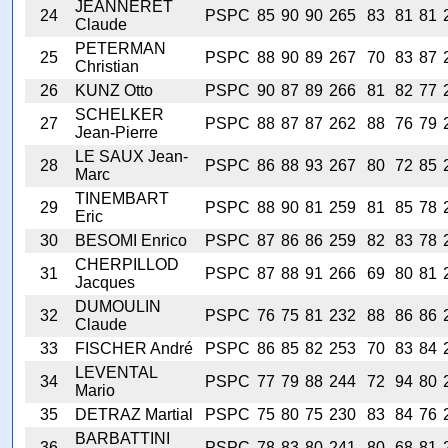
JEANNERET
24
PSPC
85
90
90
265
83
81
81
Claude
PETERMAN
25
PSPC
88
90
89
267
70
83
87
Christian
26
KUNZ Otto
PSPC
90
87
89
266
81
82
77
SCHELKER
27
PSPC
88
87
87
262
88
76
79
Jean-Pierre
LE SAUX Jean-
28
PSPC
86
88
93
267
80
72
85
Marc
TINEMBART
29
PSPC
88
90
81
259
81
85
78
Eric
30
BESOMI Enrico
PSPC
87
86
86
259
82
83
78
CHERPILLOD
31
PSPC
87
88
91
266
69
80
81
Jacques
DUMOULIN
32
PSPC
76
75
81
232
88
86
86
Claude
33
FISCHER André
PSPC
86
85
82
253
70
83
84
LEVENTAL
34
PSPC
77
79
88
244
72
94
80
Mario
35
DETRAZ Martial
PSPC
75
80
75
230
83
84
76
BARBATTINI
36
PSPC
78
83
80
241
80
68
81