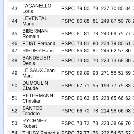
FAGANELLO
43
PSPC
79
80
78
237
70
80
84
Loris
LEVENTAL
44
PSPC
80
88
81
249
87
50
78
Mario
BIBERMAN
45
PSPC
81
81
78
240
69
75
77
Romain
46
FEIST Fernand
PSPC
73
81
80
234
79
80
61
47
RIEDER Hans
PSPC
85
80
81
246
62
57
80
BANDELIER
48
PSPC
73
80
70
223
73
68
80
Denis
LE SAUX Jean-
49
PSPC
89
89
93
271
55
51
59
Marc
DUMOULIN
50
PSPC
67
71
55
193
77
75
83
Claude
PETERMANN
51
PSPC
80
63
85
228
65
66
62
Christian
SANTOS
52
PSPC
66
70
78
214
58
66
68
Teodoro
RYCHNER
53
PSPC
73
72
78
223
38
69
70
Robert
54
THUSY François
PSPC
79
77
76
232
54
53
52