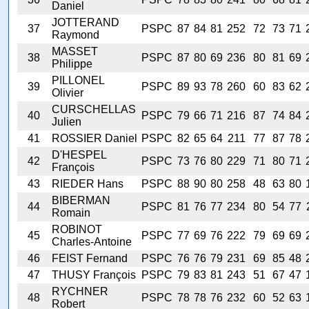
Daniel
JOTTERAND
37
PSPC
87
84
81
252
72
73
71
Raymond
MASSET
38
PSPC
87
80
69
236
80
81
69
Philippe
PILLONEL
39
PSPC
89
93
78
260
60
83
62
Olivier
CURSCHELLAS
40
PSPC
79
66
71
216
87
74
84
Julien
41
ROSSIER Daniel
PSPC
82
65
64
211
77
87
78
D'HESPEL
42
PSPC
73
76
80
229
71
80
71
François
43
RIEDER Hans
PSPC
88
90
80
258
48
63
80
BIBERMAN
44
PSPC
81
76
77
234
80
54
77
Romain
ROBINOT
45
PSPC
77
69
76
222
79
69
69
Charles-Antoine
46
FEIST Fernand
PSPC
76
76
79
231
69
85
48
47
THUSY François
PSPC
79
83
81
243
51
67
47
RYCHNER
48
PSPC
78
78
76
232
60
52
63
Robert