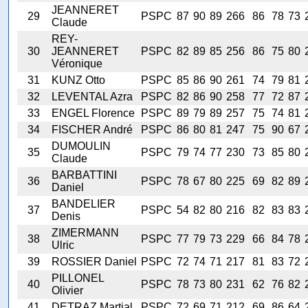
JEANNERET
29
PSPC
87
90
89
266
86
78
73
Claude
REY-
30
JEANNERET
PSPC
82
89
85
256
86
75
80
Véronique
31
KUNZ Otto
PSPC
85
86
90
261
74
79
81
32
LEVENTAL Azra
PSPC
82
86
90
258
77
72
87
33
ENGEL Florence
PSPC
89
79
89
257
75
74
81
34
FISCHER André
PSPC
86
80
81
247
75
90
67
DUMOULIN
35
PSPC
79
74
77
230
73
85
80
Claude
BARBATTINI
36
PSPC
78
67
80
225
69
82
89
Daniel
BANDELIER
37
PSPC
54
82
80
216
82
83
83
Denis
ZIMERMANN
38
PSPC
77
79
73
229
66
84
78
Ulric
39
ROSSIER Daniel
PSPC
72
74
71
217
81
83
72
PILLONEL
40
PSPC
78
73
80
231
62
76
82
Olivier
41
DETRAZ Martial
PSPC
72
69
71
212
69
86
64