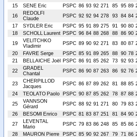
15
SENE Eric
PSPC
86
93
92
271
85
95
89
REDOLFI
16
PSPC
92
92
94
278
93
84
84
Claude
17
SYDLER Eric
PSPC
95
91
89
275
91
90
80
18
SCHOLL Laurent
PSPC
96
84
88
268
88
86
90
VELITCHKO
19
PSPC
89
90
92
271
83
80
87
Vladimir
20
FAVRE Serge
PSPC
85
91
89
265
88
90
78
21
BELLAICHE Joël
PSPC
86
91
85
262
73
92
93
GRADEL
22
PSPC
86
90
87
263
86
92
76
Chantal
CHERPILLOD
23
PSPC
86
87
89
262
81
88
85
Jacques
24
TEOLATO Paolo
PSPC
90
87
85
262
78
87
88
VANNSON
25
PSPC
88
92
91
271
80
79
83
Gérard
26
BESOMI Enrico
PSPC
81
83
87
251
81
84
90
LEVENTAL
27
PSPC
79
83
86
248
85
85
86
Mario
28
MAURON Pierre
PSPC
85
90
92
267
79
71
86