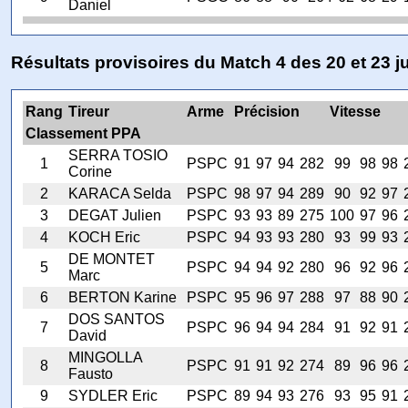
Daniel
Résultats provisoires du Match 4 des 20 et 23 j
Rang
Tireur
Arme
Précision
Vitesse
Classement PPA
SERRA TOSIO
1
PSPC
91
97
94
282
99
98
98
Corine
2
KARACA Selda
PSPC
98
97
94
289
90
92
97
3
DEGAT Julien
PSPC
93
93
89
275
100
97
96
4
KOCH Eric
PSPC
94
93
93
280
93
99
93
DE MONTET
5
PSPC
94
94
92
280
96
92
96
Marc
6
BERTON Karine
PSPC
95
96
97
288
97
88
90
DOS SANTOS
7
PSPC
96
94
94
284
91
92
91
David
MINGOLLA
8
PSPC
91
91
92
274
89
96
96
Fausto
9
SYDLER Eric
PSPC
89
94
93
276
93
95
91