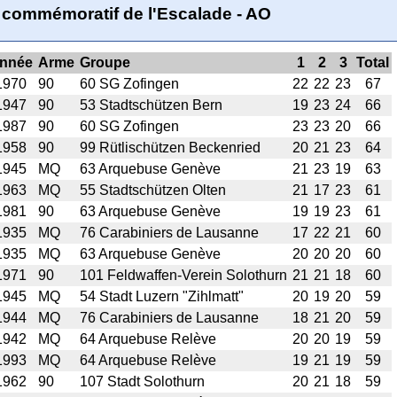
ir commémoratif de l'Escalade - AO
nnée
Arme
Groupe
1
2
3
Total
1970
90
60 SG Zofingen
22
22
23
67
1947
90
53 Stadtschützen Bern
19
23
24
66
1987
90
60 SG Zofingen
23
23
20
66
1958
90
99 Rütlischützen Beckenried
20
21
23
64
1945
MQ
63 Arquebuse Genève
21
23
19
63
1963
MQ
55 Stadtschützen Olten
21
17
23
61
1981
90
63 Arquebuse Genève
19
19
23
61
1935
MQ
76 Carabiniers de Lausanne
17
22
21
60
1935
MQ
63 Arquebuse Genève
20
20
20
60
1971
90
101 Feldwaffen-Verein Solothurn
21
21
18
60
1945
MQ
54 Stadt Luzern "Zihlmatt"
20
19
20
59
1944
MQ
76 Carabiniers de Lausanne
18
21
20
59
1942
MQ
64 Arquebuse Relève
20
20
19
59
1993
MQ
64 Arquebuse Relève
19
21
19
59
1962
90
107 Stadt Solothurn
20
21
18
59