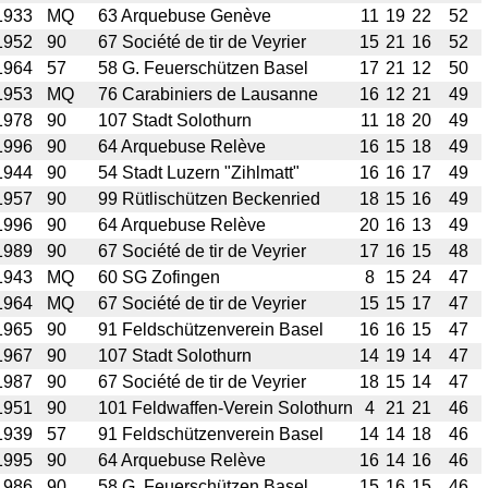
1933
MQ
63 Arquebuse Genève
11
19
22
52
1952
90
67 Société de tir de Veyrier
15
21
16
52
1964
57
58 G. Feuerschützen Basel
17
21
12
50
1953
MQ
76 Carabiniers de Lausanne
16
12
21
49
1978
90
107 Stadt Solothurn
11
18
20
49
1996
90
64 Arquebuse Relève
16
15
18
49
1944
90
54 Stadt Luzern "Zihlmatt"
16
16
17
49
1957
90
99 Rütlischützen Beckenried
18
15
16
49
1996
90
64 Arquebuse Relève
20
16
13
49
1989
90
67 Société de tir de Veyrier
17
16
15
48
1943
MQ
60 SG Zofingen
8
15
24
47
1964
MQ
67 Société de tir de Veyrier
15
15
17
47
1965
90
91 Feldschützenverein Basel
16
16
15
47
1967
90
107 Stadt Solothurn
14
19
14
47
1987
90
67 Société de tir de Veyrier
18
15
14
47
1951
90
101 Feldwaffen-Verein Solothurn
4
21
21
46
1939
57
91 Feldschützenverein Basel
14
14
18
46
1995
90
64 Arquebuse Relève
16
14
16
46
1986
90
58 G. Feuerschützen Basel
15
16
15
46