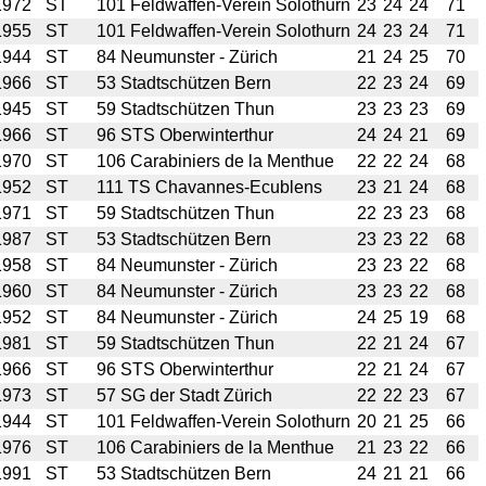
1972
ST
101 Feldwaffen-Verein Solothurn
23
24
24
71
1955
ST
101 Feldwaffen-Verein Solothurn
24
23
24
71
1944
ST
84 Neumunster - Zürich
21
24
25
70
1966
ST
53 Stadtschützen Bern
22
23
24
69
1945
ST
59 Stadtschützen Thun
23
23
23
69
1966
ST
96 STS Oberwinterthur
24
24
21
69
1970
ST
106 Carabiniers de la Menthue
22
22
24
68
1952
ST
111 TS Chavannes-Ecublens
23
21
24
68
1971
ST
59 Stadtschützen Thun
22
23
23
68
1987
ST
53 Stadtschützen Bern
23
23
22
68
1958
ST
84 Neumunster - Zürich
23
23
22
68
1960
ST
84 Neumunster - Zürich
23
23
22
68
1952
ST
84 Neumunster - Zürich
24
25
19
68
1981
ST
59 Stadtschützen Thun
22
21
24
67
1966
ST
96 STS Oberwinterthur
22
21
24
67
1973
ST
57 SG der Stadt Zürich
22
22
23
67
1944
ST
101 Feldwaffen-Verein Solothurn
20
21
25
66
1976
ST
106 Carabiniers de la Menthue
21
23
22
66
1991
ST
53 Stadtschützen Bern
24
21
21
66