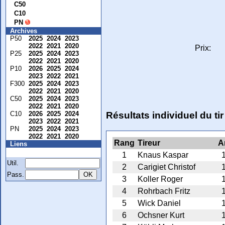
C50
C10
PN
Archives
P50
2025
2024
2023
2022
2021
2020
Prix:
P25
2025
2024
2023
2022
2021
2020
P10
2026
2025
2024
2023
2022
2021
F300
2025
2024
2023
2022
2021
2020
C50
2025
2024
2023
2022
2021
2020
C10
2026
2025
2024
Résultats individuel du t
2023
2022
2021
PN
2025
2024
2023
2022
2021
2020
Rang
Tireur
A
Liens
Membre
1
Knaus Kaspar
Util.
2
Carigiet Christof
Pass.
3
Koller Roger
4
Rohrbach Fritz
5
Wick Daniel
6
Ochsner Kurt