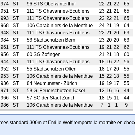
1974
ST
96 STS Oberwinterthur
22
21
22
65
1951
ST
111 TS Chavannes-Ecublens
23
21
21
65
1993
ST
111 TS Chavannes-Ecublens
22
22
21
65
1968
ST
106 Carabiniers de la Menthue
24
21
19
64
1948
ST
111 TS Chavannes-Ecublens
22
21
20
63
1984
ST
53 Stadtschützen Bern
23
20
20
63
1961
ST
111 TS Chavannes-Ecublens
19
21
22
62
1956
ST
60 SG Zofingen
21
21
18
60
1944
ST
111 TS Chavannes-Ecublens
18
16
22
56
1952
ST
55 Stadtschützen Olten
18
17
20
55
1953
ST
106 Carabiniers de la Menthue
15
22
18
55
1936
ST
84 Neumunster - Zürich
19
19
17
55
1971
ST
58 G. Feuerschützen Basel
12
16
16
44
1966
ST
57 SG der Stadt Zürich
18
15
11
44
1986
ST
106 Carabiniers de la Menthue
7
1
1
9
armes standard 300m et Emilie Wolf remporte la marmite en choco