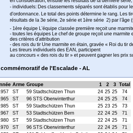
en considération, ensuite les résultats de la dernière série, 
- individuels: Des classements séparés sont établis pour l
d'ordonnance. Le total des points détermine le rang. Les t
résultats de la 3e série, 2e série et 1ère série  2) par l'âg
- 1ère équipe L'équipe classée première reçoit une marmi
- toutes les équipes Le chef de groupe reçoit une marmite en
des critères d'attribution
- des rois du tir Une marmite en étain, gravée « Roi du tir d
Les tireurs individuels des EAN, participent
au concours « des rois du tir » et peuvent gagner les prix
ir commémoratif de l'Escalade - AL
nnée
Arme
Groupe
1
2
3
Total
1957
ST
59 Stadtschützen Thun
24
25
25
74
1965
ST
96 STS Oberwinterthur
24
25
25
74
1985
ST
59 Stadtschützen Thun
25
23
25
73
1967
ST
53 Stadtschützen Bern
22
24
25
71
1980
ST
59 Stadtschützen Thun
22
24
25
71
1970
ST
96 STS Oberwinterthur
22
24
25
71