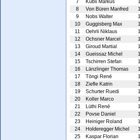
7
Kübli Markus
8
Von Büren Manfred
9
Nobs Walter
10
Guggisberg Max
11
Oehrli Niklaus
12
Ochsner Marcel
13
Giroud Martial
14
Gueissaz Michel
15
Tschirren Stefan
16
Länzlinger Thomas
17
Töngi René
18
Ziefle Katrin
19
Schurter Ruedi
20
Koller Marco
21
Lüthi René
22
Povse Daniel
23
Heiniger Roland
24
Holderegger Michel
25
Kaspar Florian