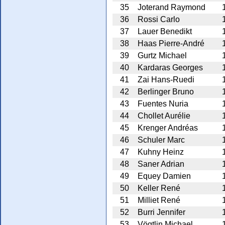
35
Joterand Raymond
36
Rossi Carlo
37
Lauer Benedikt
38
Haas Pierre-André
39
Gurtz Michael
40
Kardaras Georges
41
Zai Hans-Ruedi
42
Berlinger Bruno
43
Fuentes Nuria
44
Chollet Aurélie
45
Krenger Andréas
46
Schuler Marc
47
Kuhny Heinz
48
Saner Adrian
49
Equey Damien
50
Keller René
51
Milliet René
52
Burri Jennifer
53
Vögtlin Michael