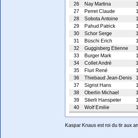
26
Nay Martina
27
Perret Claude
28
Sobota Antoine
29
Pahud Patrick
30
Schor Serge
31
Büschi Erich
32
Guggisberg Etienne
33
Burger Mark
34
Collet André
35
Fluri René
36
Thiebaud Jean-Denis
37
Sigrist Hans
38
Oberlin Michael
39
Stierli Hanspeter
40
Wolf Emilie
Kaspar Knaus est roi du tir aux 