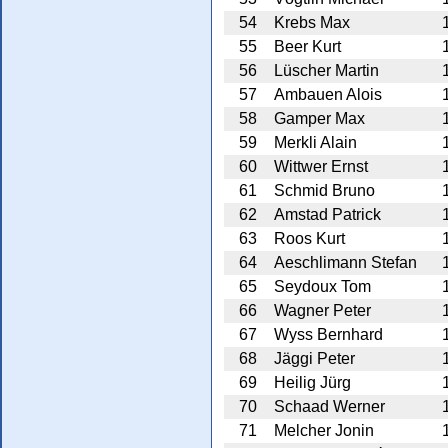
54
Krebs Max
55
Beer Kurt
56
Lüscher Martin
57
Ambauen Alois
58
Gamper Max
59
Merkli Alain
60
Wittwer Ernst
61
Schmid Bruno
62
Amstad Patrick
63
Roos Kurt
64
Aeschlimann Stefan
65
Seydoux Tom
66
Wagner Peter
67
Wyss Bernhard
68
Jäggi Peter
69
Heilig Jürg
70
Schaad Werner
71
Melcher Jonin