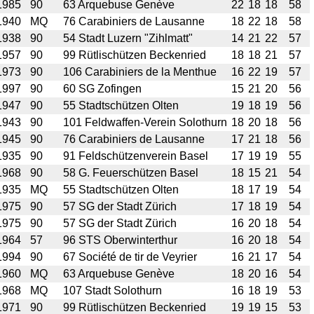
1985
90
63 Arquebuse Genève
22
18
18
58
1940
MQ
76 Carabiniers de Lausanne
18
22
18
58
1938
90
54 Stadt Luzern "Zihlmatt"
14
21
22
57
1957
90
99 Rütlischützen Beckenried
18
18
21
57
1973
90
106 Carabiniers de la Menthue
16
22
19
57
1997
90
60 SG Zofingen
15
21
20
56
1947
90
55 Stadtschützen Olten
19
18
19
56
1943
90
101 Feldwaffen-Verein Solothurn
18
20
18
56
1945
90
76 Carabiniers de Lausanne
17
21
18
56
1935
90
91 Feldschützenverein Basel
17
19
19
55
1968
90
58 G. Feuerschützen Basel
18
15
21
54
1935
MQ
55 Stadtschützen Olten
18
17
19
54
1975
90
57 SG der Stadt Zürich
17
18
19
54
1975
90
57 SG der Stadt Zürich
16
20
18
54
1964
57
96 STS Oberwinterthur
16
20
18
54
1994
90
67 Société de tir de Veyrier
16
21
17
54
1960
MQ
63 Arquebuse Genève
18
20
16
54
1968
MQ
107 Stadt Solothurn
16
18
19
53
1971
90
99 Rütlischützen Beckenried
19
19
15
53