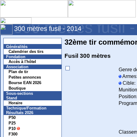
300 mètres fusil 
300 mètres fusil - 2014
32ème tir commémora
Nouvelles
Généralités
Calendrier des tirs
Fusil 300 mètres
Fondation
Accès à l'hôtel
Association
Genre de
Plan de tir
Armes
Petites annonces
Cible:
Bourse EAN 2026
Boutique
Munition
Sous-sections
Position
Stand
Progra
Horaire
Technique/Formation
Résultats 2026
P50
P25
P10
Classem
F300