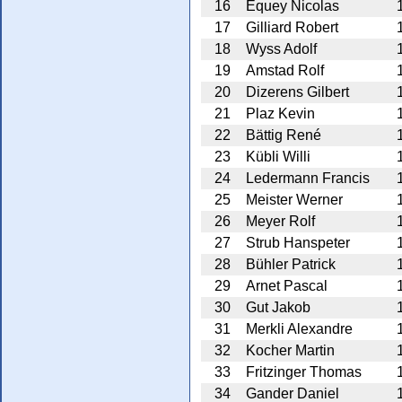
16
Equey Nicolas
17
Gilliard Robert
18
Wyss Adolf
19
Amstad Rolf
20
Dizerens Gilbert
21
Plaz Kevin
22
Bättig René
23
Kübli Willi
24
Ledermann Francis
25
Meister Werner
26
Meyer Rolf
27
Strub Hanspeter
28
Bühler Patrick
29
Arnet Pascal
30
Gut Jakob
31
Merkli Alexandre
32
Kocher Martin
33
Fritzinger Thomas
34
Gander Daniel