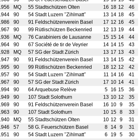
1956
MQ
55 Stadtschützen Olten
16
18
12
46
1944
90
54 Stadt Luzern "Zihlmatt"
13
14
18
45
1986
90
91 Feldschützenverein Basel
17
12
16
45
1967
90
99 Rütlischützen Beckenried
12
13
19
44
1936
MQ
76 Carabiniers de Lausanne
15
15
14
44
1964
90
67 Société de tir de Veyrier
14
14
15
43
1928
MQ
57 SG der Stadt Zürich
13
17
13
43
1947
90
91 Feldschützenverein Basel
13
14
15
42
1995
90
99 Rütlischützen Beckenried
18
12
12
42
1957
90
54 Stadt Luzern "Zihlmatt"
11
14
16
41
1967
90
57 SG der Stadt Zürich
17
10
14
41
1994
90
64 Arquebuse Relève
5
16
15
36
1949
90
107 Stadt Solothurn
13
10
12
35
1969
90
91 Feldschützenverein Basel
16
10
9
35
1963
90
107 Stadt Solothurn
10
15
8
33
1940
MQ
55 Stadtschützen Olten
10
12
9
31
1946
57
58 G. Feuerschützen Basel
8
14
9
31
1951
90
54 Stadt Luzern "Zihlmatt"
6
19
5
30