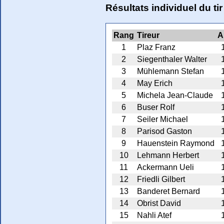
Résultats individuel du t
Rang
Tireur
A
1
Plaz Franz
2
Siegenthaler Walter
3
Mühlemann Stefan
4
May Erich
5
Michela Jean-Claude
6
Buser Rolf
7
Seiler Michael
8
Parisod Gaston
9
Hauenstein Raymond
10
Lehmann Herbert
11
Ackermann Ueli
12
Friedli Gilbert
13
Banderet Bernard
14
Obrist David
15
Nahli Atef