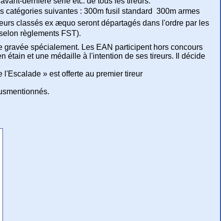
avant-dernière série etc. de tous les tireurs.
es catégories suivantes : 300m fusil standard  300m armes
ireurs classés ex æquo seront départagés dans l'ordre par les
e (selon règlements FST).
te gravée spécialement. Les EAN participent hors concours
 étain et une médaille à l'intention de ses tireurs. Il décide
e l'Escalade » est offerte au premier tireur
 susmentionnés.