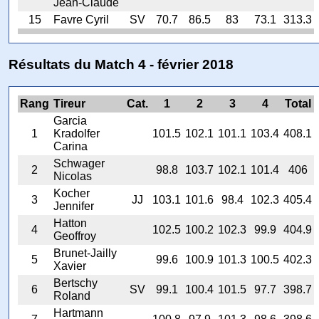
Jean-Claude
15
Favre Cyril
SV
70.7
86.5
83
73.1
313.3
Résultats du Match 4 - février 2018
Rang
Tireur
Cat.
1
2
3
4
Total
Garcia
1
Kradolfer
101.5
102.1
101.1
103.4
408.1
Carina
Schwager
2
98.8
103.7
102.1
101.4
406
Nicolas
Kocher
3
JJ
103.1
101.6
98.4
102.3
405.4
Jennifer
Hatton
4
102.5
100.2
102.3
99.9
404.9
Geoffroy
Brunet-Jailly
5
99.6
100.9
101.3
100.5
402.3
Xavier
Bertschy
6
SV
99.1
100.4
101.5
97.7
398.7
Roland
Hartmann