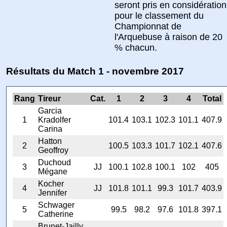
seront pris en considération
pour le classement du
Championnat de
l'Arquebuse à raison de 20
% chacun.
Résultats du Match 1 - novembre 2017
Rang
Tireur
Cat.
1
2
3
4
Total
Garcia
1
Kradolfer
101.4
103.1
102.3
101.1
407.9
Carina
Hatton
2
100.5
103.3
101.7
102.1
407.6
Geoffroy
Duchoud
3
JJ
100.1
102.8
100.1
102
405
Mégane
Kocher
4
JJ
101.8
101.1
99.3
101.7
403.9
Jennifer
Schwager
5
99.5
98.2
97.6
101.8
397.1
Catherine
Brunet-Jailly