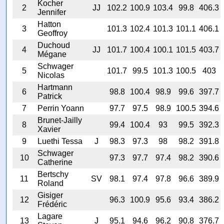
Kocher
2
JJ
102.2
100.9
103.4
99.8
406.3
Jennifer
Hatton
3
101.3
102.4
101.3
101.1
406.1
Geoffroy
Duchoud
4
JJ
101.7
100.4
100.1
101.5
403.7
Mégane
Schwager
5
101.7
99.5
101.3
100.5
403
Nicolas
Hartmann
6
98.8
100.4
98.9
99.6
397.7
Patrick
7
Perrin Yoann
97.7
97.5
98.9
100.5
394.6
Brunet-Jailly
8
99.4
100.4
93
99.5
392.3
Xavier
9
Luethi Tessa
J
98.3
97.3
98
98.2
391.8
Schwager
10
97.3
97.7
97.4
98.2
390.6
Catherine
Bertschy
11
SV
98.1
97.4
97.8
96.6
389.9
Roland
Gisiger
12
96.3
100.9
95.6
93.4
386.2
Frédéric
Lagare
13
J
95.1
94.6
96.2
90.8
376.7