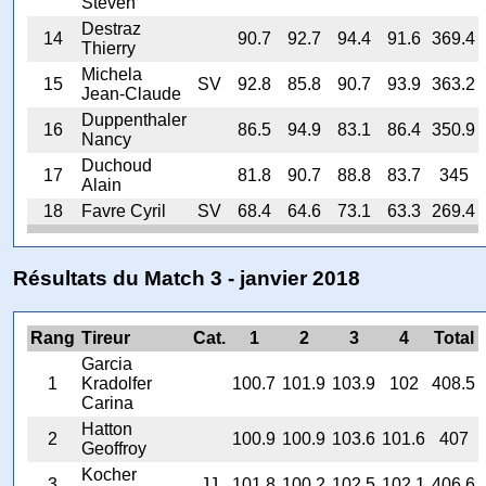
Steven
Destraz
14
90.7
92.7
94.4
91.6
369.4
Thierry
Michela
15
SV
92.8
85.8
90.7
93.9
363.2
Jean-Claude
Duppenthaler
16
86.5
94.9
83.1
86.4
350.9
Nancy
Duchoud
17
81.8
90.7
88.8
83.7
345
Alain
18
Favre Cyril
SV
68.4
64.6
73.1
63.3
269.4
Résultats du Match 3 - janvier 2018
Rang
Tireur
Cat.
1
2
3
4
Total
Garcia
1
Kradolfer
100.7
101.9
103.9
102
408.5
Carina
Hatton
2
100.9
100.9
103.6
101.6
407
Geoffroy
Kocher
3
JJ
101.8
100.2
102.5
102.1
406.6