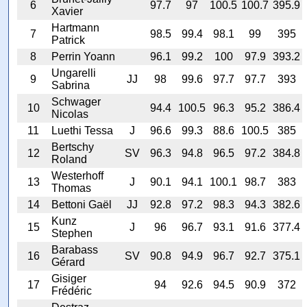
6
97.7
97
100.5
100.7
395.9
Xavier
Hartmann
7
98.5
99.4
98.1
99
395
Patrick
8
Perrin Yoann
96.1
99.2
100
97.9
393.2
Ungarelli
9
JJ
98
99.6
97.7
97.7
393
Sabrina
Schwager
10
94.4
100.5
96.3
95.2
386.4
Nicolas
11
Luethi Tessa
J
96.6
99.3
88.6
100.5
385
Bertschy
12
SV
96.3
94.8
96.5
97.2
384.8
Roland
Westerhoff
13
J
90.1
94.1
100.1
98.7
383
Thomas
14
Bettoni Gaël
JJ
92.8
97.2
98.3
94.3
382.6
Kunz
15
J
96
96.7
93.1
91.6
377.4
Stephen
Barabass
16
SV
90.8
94.9
96.7
92.7
375.1
Gérard
Gisiger
17
94
92.6
94.5
90.9
372
Frédéric