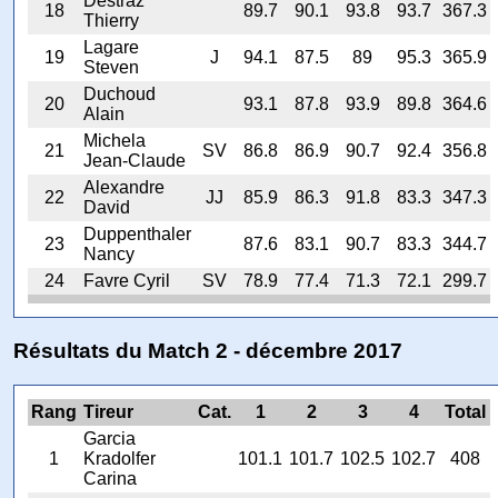
Destraz
18
89.7
90.1
93.8
93.7
367.3
Thierry
Lagare
19
J
94.1
87.5
89
95.3
365.9
Steven
Duchoud
20
93.1
87.8
93.9
89.8
364.6
Alain
Michela
21
SV
86.8
86.9
90.7
92.4
356.8
Jean-Claude
Alexandre
22
JJ
85.9
86.3
91.8
83.3
347.3
David
Duppenthaler
23
87.6
83.1
90.7
83.3
344.7
Nancy
24
Favre Cyril
SV
78.9
77.4
71.3
72.1
299.7
Résultats du Match 2 - décembre 2017
Rang
Tireur
Cat.
1
2
3
4
Total
Garcia
1
Kradolfer
101.1
101.7
102.5
102.7
408
Carina