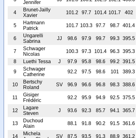
Jennifer
Brunet-Jailly
4
101.2
97.7
101.4
101.7
402
Xavier
Hartmann
5
101.7
103.3
97.7
98.7
401.4
Patrick
Ungarelli
6
JJ
98.6
97.9
99.7
99.3
395.5
Sabrina
Schwager
7
100.3
97.3
101.4
96.3
395.3
Nicolas
8
Luethi Tessa
J
97.9
95.8
98.6
99.2
391.5
Schwager
9
92.2
97.5
98.6
101
389.3
Catherine
Bertschy
10
SV
96.9
96.6
96.8
98.3
388.6
Roland
Gisiger
11
92.2
95.9
94.9
92.5
375.5
Frédéric
Lagare
12
J
93.6
92.3
85.7
94.1
365.7
Steven
Duchoud
13
88.1
91.8
90.2
91.5
361.6
Alain
Michela
14
SV
87.5
93.5
91.3
88.9
361.2