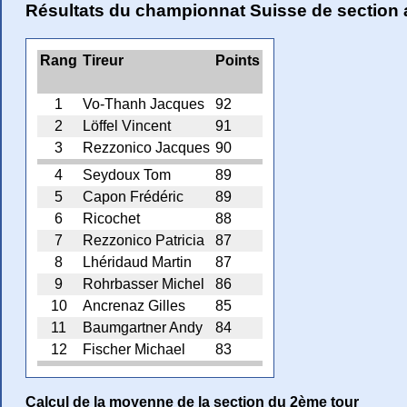
Résultats du championnat Suisse de section
Rang
Tireur
Points
1
Vo-Thanh Jacques
92
2
Löffel Vincent
91
3
Rezzonico Jacques
90
4
Seydoux Tom
89
5
Capon Frédéric
89
6
Ricochet
88
7
Rezzonico Patricia
87
8
Lhéridaud Martin
87
9
Rohrbasser Michel
86
10
Ancrenaz Gilles
85
11
Baumgartner Andy
84
12
Fischer Michael
83
Calcul de la moyenne de la section du 2ème tour