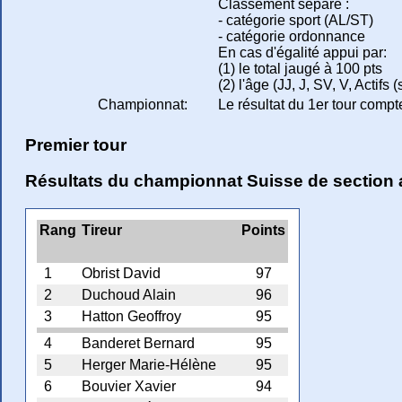
Classement séparé :
- catégorie sport (AL/ST)
- catégorie ordonnance
En cas d'égalité appui par:
(1) le total jaugé à 100 pts
(2) l'âge (JJ, J, SV, V, Actifs
Championnat:
Le résultat du 1er tour com
Premier tour
Résultats du championnat Suisse de section 
Rang
Tireur
Points
1
Obrist David
97
2
Duchoud Alain
96
3
Hatton Geoffroy
95
4
Banderet Bernard
95
5
Herger Marie-Hélène
95
6
Bouvier Xavier
94