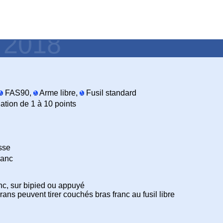
- 2018
FAS90,
Arme libre,
Fusil standard
ation de 1 à 10 points
sse
ranc
c, sur bipied ou appuyé
ans peuvent tirer couchés bras franc au fusil libre