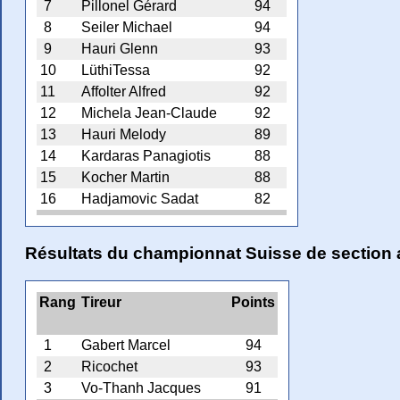
7
Pillonel Gérard
94
8
Seiler Michael
94
9
Hauri Glenn
93
10
LüthiTessa
92
11
Affolter Alfred
92
12
Michela Jean-Claude
92
13
Hauri Melody
89
14
Kardaras Panagiotis
88
15
Kocher Martin
88
16
Hadjamovic Sadat
82
Résultats du championnat Suisse de section
Rang
Tireur
Points
1
Gabert Marcel
94
2
Ricochet
93
3
Vo-Thanh Jacques
91