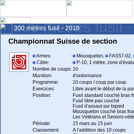
300 mètres fusil 
300 mètres fusil - 2018
Championnat Suisse de section
Armes:
Mousqueton,
FAS57-02,
Cible:
P-10, 1 mètre, zone d'évalu
Nombre de coups:
10
Munition:
d'ordonnance
Programme:
10 coups / coup par coup.
Exercices:
Libre avant le début de la pa
Position:
Fusil standard couché bras f
Fusil libre pas couché
Fusil d'assaut sur bipied
Mousqueton couché bras fran
Les Vétérans et Seniors-vétér
Période:
15 mars au 15 juin
Classement:
A l'addition des 10 coups