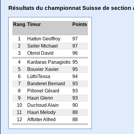
Résultats du championnat Suisse de section 
Rang
Tireur
Points
1
Hatton Geoffroy
97
2
Seiler Michael
97
3
Obrist David
96
4
Kardaras Panagiotis
95
5
Bouvier Xavier
95
6
LüthiTessa
94
7
Banderet Bernard
93
8
Pillonel Gérard
93
9
Hauri Glenn
93
10
Duchoud Alain
90
11
Hauri Melody
88
12
Affolter Alfred
88