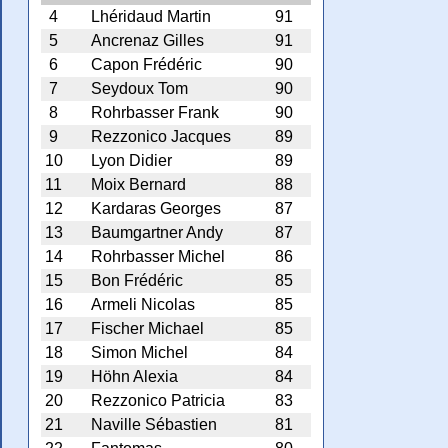
4
Lhéridaud Martin
91
5
Ancrenaz Gilles
91
6
Capon Frédéric
90
7
Seydoux Tom
90
8
Rohrbasser Frank
90
9
Rezzonico Jacques
89
10
Lyon Didier
89
11
Moix Bernard
88
12
Kardaras Georges
87
13
Baumgartner Andy
87
14
Rohrbasser Michel
86
15
Bon Frédéric
85
16
Armeli Nicolas
85
17
Fischer Michael
85
18
Simon Michel
84
19
Höhn Alexia
84
20
Rezzonico Patricia
83
21
Naville Sébastien
81