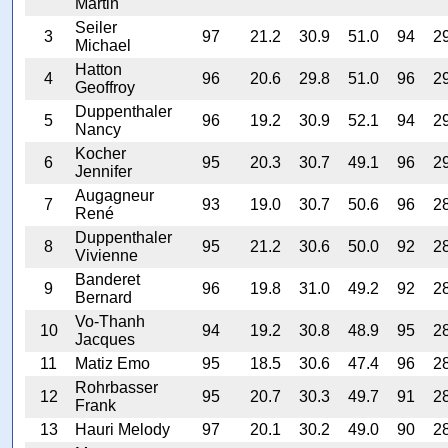
Martin
Seiler
3
97
21.2
30.9
51.0
94
2
Michael
Hatton
4
96
20.6
29.8
51.0
96
2
Geoffroy
Duppenthaler
5
96
19.2
30.9
52.1
94
2
Nancy
Kocher
6
95
20.3
30.7
49.1
96
2
Jennifer
Augagneur
7
93
19.0
30.7
50.6
96
2
René
Duppenthaler
8
95
21.2
30.6
50.0
92
2
Vivienne
Banderet
9
96
19.8
31.0
49.2
92
2
Bernard
Vo-Thanh
10
94
19.2
30.8
48.9
95
2
Jacques
11
Matiz Emo
95
18.5
30.6
47.4
96
2
Rohrbasser
12
95
20.7
30.3
49.7
91
2
Frank
13
Hauri Melody
97
20.1
30.2
49.0
90
2