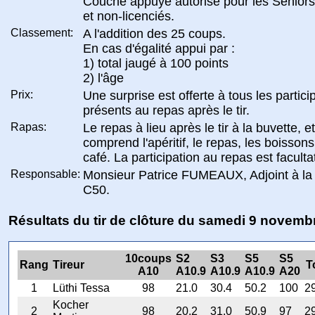
Couché appuyé autorisé pour les Senior
et non-licenciés.
Classement:
A l'addition des 25 coups.
En cas d'égalité appui par :
1) total jaugé à 100 points
2) l'âge
Prix:
Une surprise est offerte à tous les partici
présents au repas après le tir.
Rapas:
Le repas à lieu après le tir à la buvette, et
comprend l'apéritif, le repas, les boissons
café. La participation au repas est faculta
Responsable:
Monsieur Patrice FUMEAUX, Adjoint à la 
C50.
Résultats du tir de clôture du samedi 9 novemb
10coups
S2
S3
S5
S5
Rang
Tireur
T
A10
A10.9
A10.9
A10.9
A20
1
Lüthi Tessa
98
21.0
30.4
50.2
100
2
Kocher
2
98
20.2
31.0
50.9
97
2