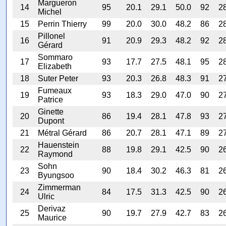
Margueron
14
95
20.1
29.1
50.0
92
2
Michel
15
Perrin Thierry
99
20.0
30.0
48.2
86
2
Pillonel
16
91
20.9
29.3
48.2
92
2
Gérard
Sommaro
17
93
17.7
27.5
48.1
95
2
Elizabeth
18
Suter Peter
93
20.3
26.8
48.3
91
2
Fumeaux
19
93
18.3
29.0
47.0
90
2
Patrice
Ginette
20
86
19.4
28.1
47.8
93
2
Dupont
21
Métral Gérard
86
20.7
28.1
47.1
89
2
Hauenstein
22
88
19.8
29.1
42.5
90
2
Raymond
Sohn
23
90
18.4
30.2
46.3
81
2
Byungsoo
Zimmerman
24
84
17.5
31.3
42.5
90
2
Ulric
Derivaz
25
90
19.7
27.9
42.7
83
2
Maurice