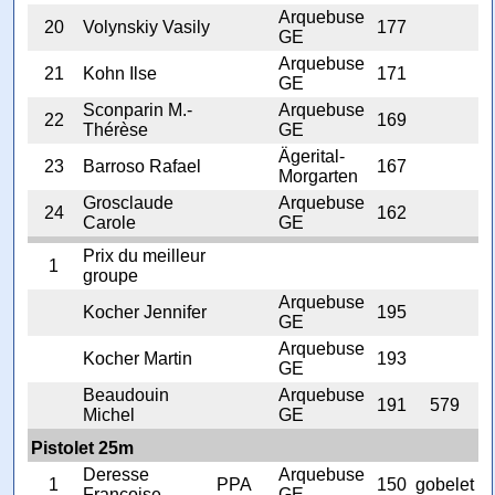
Arquebuse
20
Volynskiy Vasily
177
GE
Arquebuse
21
Kohn Ilse
171
GE
Sconparin M.-
Arquebuse
22
169
Thérèse
GE
Ägerital-
23
Barroso Rafael
167
Morgarten
Grosclaude
Arquebuse
24
162
Carole
GE
Prix du meilleur
1
groupe
Arquebuse
Kocher Jennifer
195
GE
Arquebuse
Kocher Martin
193
GE
Beaudouin
Arquebuse
191
579
Michel
GE
Pistolet 25m
Deresse
Arquebuse
1
PPA
150
gobelet
Françoise
GE