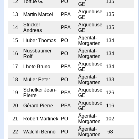
12
Tortue G.
PO
135
GE
Arquebuse
13
Martin Marcel
PPA
135
GE
Stricker
Arquebuse
14
PPA
135
Andreas
GE
Ägerital-
15
Huber Thomas
PO
134
Morgarten
Nussbaumer
Ägerital-
16
PO
134
Rolf
Morgarten
Arquebuse
17
Lhote Bruno
PPA
134
GE
Ägerital-
18
Muller Peter
PO
133
Morgarten
Schelker Jean-
Arquebuse
19
PPA
126
Pierre
GE
Arquebuse
20
Gérard Pierre
PPA
116
GE
Ägerital-
21
Robert Martinek
PO
102
Morgarten
Ägerital-
22
Wälchli Benno
PO
68
Morgarten