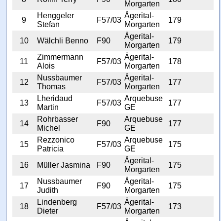
Morgarten
Henggeler
Ägerital-
9
F57/03
179
Stefan
Morgarten
Ägerital-
10
Wälchli Benno
F90
179
Morgarten
Zimmermann
Ägerital-
11
F57/03
178
Alois
Morgarten
Nussbaumer
Ägerital-
12
F57/03
177
Thomas
Morgarten
Lheridaud
Arquebuse
13
F57/03
177
Martin
GE
Rohrbasser
Arquebuse
14
F90
177
Michel
GE
Rezzonico
Arquebuse
15
F57/03
175
Patricia
GE
Ägerital-
16
Müller Jasmina
F90
175
Morgarten
Nussbaumer
Ägerital-
17
F90
175
Judith
Morgarten
Lindenberg
Ägerital-
18
F57/03
173
Dieter
Morgarten