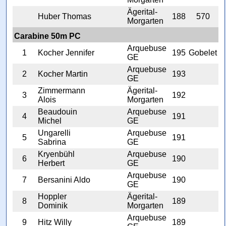
Ägerital-
Huber Thomas
188
570
Morgarten
Carabine 50m PC
Arquebuse
1
Kocher Jennifer
195
Gobelet
GE
Arquebuse
2
Kocher Martin
193
GE
Zimmermann
Ägerital-
3
192
Alois
Morgarten
Beaudouin
Arquebuse
4
191
Michel
GE
Ungarelli
Arquebuse
5
191
Sabrina
GE
Kryenbühl
Arquebuse
6
190
Herbert
GE
Arquebuse
7
Bersanini Aldo
190
GE
Hoppler
Ägerital-
8
189
Dominik
Morgarten
Arquebuse
9
Hitz Willy
189