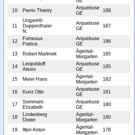
GE
Arquebuse
10
Perrin Thierry
188
GE
Ungarelli-
Arquebuse
11
Duppenthaler
187
GE
N.
Fumeaux
Arquebuse
12
186
Patrice
GE
Ägerital-
13
Robert Martinek
185
Morgarten
Leopoldoff
Arquebuse
14
185
Alexis
GE
Ägerital-
15
Meier Hans
182
Morgarten
Arquebuse
16
Kunz Otto
181
GE
Sommaro
Arquebuse
17
180
Elizabeth
GE
Lindenberg
Ägerital-
18
180
Dieter
Morgarten
Ägerital-
19
Itten Anton
178
Morgarten