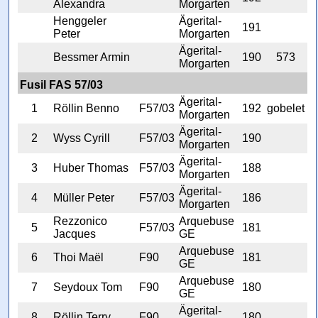
Alexandra
Morgarten
Henggeler
Ägerital-
191
Peter
Morgarten
Ägerital-
Bessmer Armin
190
573
Morgarten
Fusil FAS 57/03
Ägerital-
1
Röllin Benno
F57/03
192
gobelet
Morgarten
Ägerital-
2
Wyss Cyrill
F57/03
190
Morgarten
Ägerital-
3
Huber Thomas
F57/03
188
Morgarten
Ägerital-
4
Müller Peter
F57/03
186
Morgarten
Rezzonico
Arquebuse
5
F57/03
181
Jacques
GE
Arquebuse
6
Thoi Maël
F90
181
GE
Arquebuse
7
Seydoux Tom
F90
180
GE
Ägerital-
8
Röllin Terry
F90
180