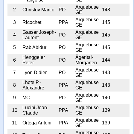
Arquebuse
2
Christov Marco
PO
148
GE
Arquebuse
3
Ricochet
PPA
145
GE
Gasser Joseph-
Arquebuse
4
PO
145
Laurent
GE
Arquebuse
5
Rab Abidur
PO
145
GE
Henggeler
Ägerital-
6
PO
144
Peter
Morgarten
Arquebuse
7
Lyon Didier
PO
143
GE
Lhote P.-
Arquebuse
8
PPA
143
Alexandre
GE
Arquebuse
9
MC
PO
140
GE
Lucini Jean-
Arquebuse
10
PPA
139
Claude
GE
Arquebuse
11
Ortega Antoni
PPA
139
GE
Arquebuse