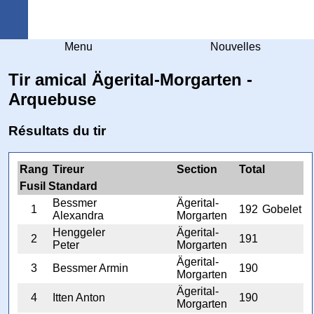
Arquebuse Genève
Menu
Nouvelles
Tir amical Ägerital-Morgarten -
Arquebuse
Résultats du tir
Rang
Tireur
Section
Total
Fusil Standard
Bessmer
Ägerital-
1
192
Gobelet
Alexandra
Morgarten
Henggeler
Ägerital-
2
191
Peter
Morgarten
Ägerital-
3
Bessmer Armin
190
Morgarten
Ägerital-
4
Itten Anton
190
Morgarten