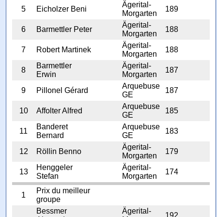
Ägerital-
5
Eicholzer Beni
189
Morgarten
Ägerital-
6
Barmettler Peter
188
Morgarten
Ägerital-
7
Robert Martinek
188
Morgarten
Barmettler
Ägerital-
8
187
Erwin
Morgarten
Arquebuse
9
Pillonel Gérard
187
GE
Arquebuse
10
Affolter Alfred
185
GE
Banderet
Arquebuse
11
183
Bernard
GE
Ägerital-
12
Röllin Benno
179
Morgarten
Henggeler
Ägerital-
13
174
Stefan
Morgarten
Prix du meilleur
1
groupe
Bessmer
Ägerital-
192