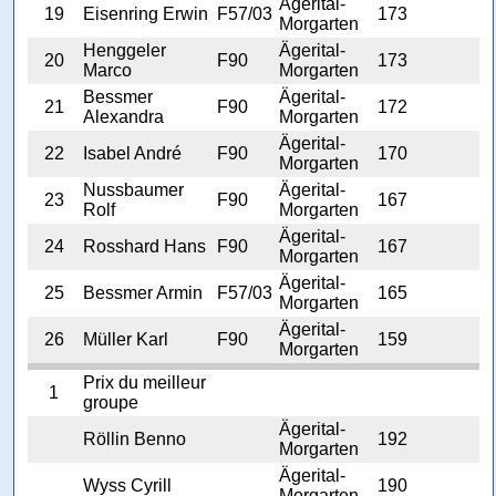
Ägerital-
19
Eisenring Erwin
F57/03
173
Morgarten
Henggeler
Ägerital-
20
F90
173
Marco
Morgarten
Bessmer
Ägerital-
21
F90
172
Alexandra
Morgarten
Ägerital-
22
Isabel André
F90
170
Morgarten
Nussbaumer
Ägerital-
23
F90
167
Rolf
Morgarten
Ägerital-
24
Rosshard Hans
F90
167
Morgarten
Ägerital-
25
Bessmer Armin
F57/03
165
Morgarten
Ägerital-
26
Müller Karl
F90
159
Morgarten
Prix du meilleur
1
groupe
Ägerital-
Röllin Benno
192
Morgarten
Ägerital-
Wyss Cyrill
190
Morgarten