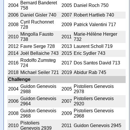
Bernard Banderet
2004
2005
Daniel Roch 750
758
2006
Daniel Gisler 740
2007
Robert Hartlieb 740
Cyril Ruchonnet
2008
2009
Patrick Valentini 717
728
Mingolla Fausto
Marie-Hélène Herger
2010
2011
738
732
2012
Favre Serge 728
2013
Laurent Scholl 719
2014
Joël Bellaiche 743
2015
Eric Sydler 743
Rodolfo Zumsteg
2016
2017
Dos Santos David 713
724
2018
Michael Seiler 721
2019
Abidur Rab 745
Challenge
Guidon Genevois
Pistoliers Genevois
2004
2005
2988
2978
Guidon Genevois
Pistoliers Genevois
2006
2007
2964
2920
Guidon Genevois
Pistoliers Genevois
2008
2009
2968
2968
Pistoliers
2010
2011
Guidon Genevois 2945
Genevois 2939