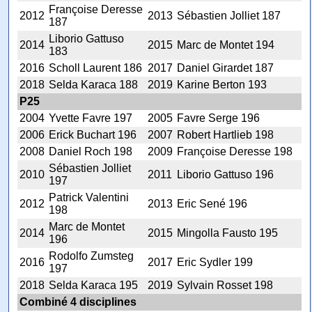
Françoise Deresse
2012
2013
Sébastien Jolliet 187
187
Liborio Gattuso
2014
2015
Marc de Montet 194
183
2016
Scholl Laurent 186
2017
Daniel Girardet 187
2018
Selda Karaca 188
2019
Karine Berton 193
P25
2004
Yvette Favre 197
2005
Favre Serge 196
2006
Erick Buchart 196
2007
Robert Hartlieb 198
2008
Daniel Roch 198
2009
Françoise Deresse 198
Sébastien Jolliet
2010
2011
Liborio Gattuso 196
197
Patrick Valentini
2012
2013
Eric Sené 196
198
Marc de Montet
2014
2015
Mingolla Fausto 195
196
Rodolfo Zumsteg
2016
2017
Eric Sydler 199
197
2018
Selda Karaca 195
2019
Sylvain Rosset 198
Combiné 4 disciplines