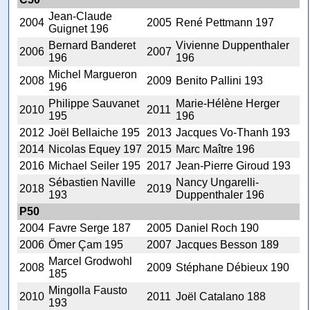
Jean-Claude
2004
2005
René Pettmann 197
Guignet 196
Bernard Banderet
Vivienne Duppenthaler
2006
2007
196
196
Michel Margueron
2008
2009
Benito Pallini 193
196
Philippe Sauvanet
Marie-Hélène Herger
2010
2011
195
196
2012
Joël Bellaiche 195
2013
Jacques Vo-Thanh 193
2014
Nicolas Equey 197
2015
Marc Maître 196
2016
Michael Seiler 195
2017
Jean-Pierre Giroud 193
Sébastien Naville
Nancy Ungarelli-
2018
2019
193
Duppenthaler 196
P50
2004
Favre Serge 187
2005
Daniel Roch 190
2006
Ömer Çam 195
2007
Jacques Besson 189
Marcel Grodwohl
2008
2009
Stéphane Débieux 190
185
Mingolla Fausto
2010
2011
Joël Catalano 188
193