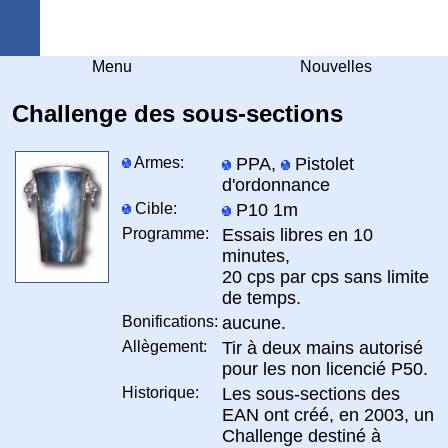
Arquebuse Genève
Menu
Nouvelles
Challenge des sous-sections
Armes:
PPA,
Pistolet
d'ordonnance
Cible:
P10 1m
Programme:
Essais libres en 10
minutes,
20 cps par cps sans limite
de temps.
Bonifications:
aucune.
Allègement:
Tir à deux mains autorisé
pour les non licencié P50.
Historique:
Les sous-sections des
EAN ont créé, en 2003, un
Challenge destiné à