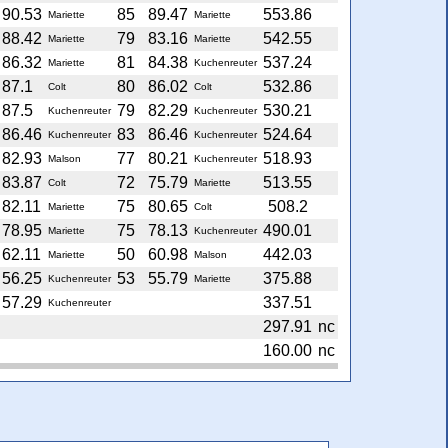
90.53
85
89.47
553.86
Mariette
Mariette
88.42
79
83.16
542.55
Mariette
Mariette
86.32
81
84.38
537.24
Mariette
Kuchenreuter
87.1
80
86.02
532.86
Colt
Colt
87.5
79
82.29
530.21
Kuchenreuter
Kuchenreuter
86.46
83
86.46
524.64
Kuchenreuter
Kuchenreuter
82.93
77
80.21
518.93
Malson
Kuchenreuter
83.87
72
75.79
513.55
Colt
Mariette
82.11
75
80.65
508.2
Mariette
Colt
78.95
75
78.13
490.01
Mariette
Kuchenreuter
62.11
50
60.98
442.03
Mariette
Malson
56.25
53
55.79
375.88
Kuchenreuter
Mariette
57.29
337.51
Kuchenreuter
297.91
nc
160.00
nc