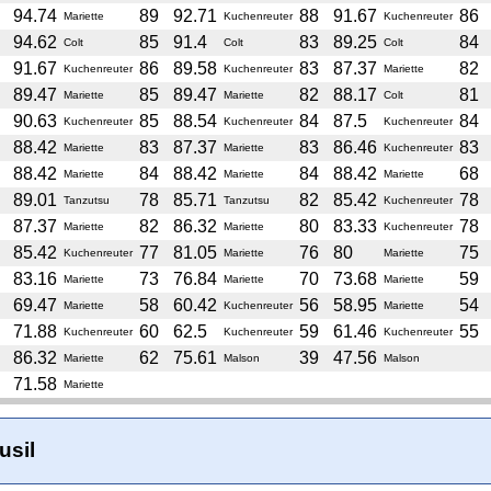
94.74
89
92.71
88
91.67
86
Mariette
Kuchenreuter
Kuchenreuter
94.62
85
91.4
83
89.25
84
Colt
Colt
Colt
91.67
86
89.58
83
87.37
82
Kuchenreuter
Kuchenreuter
Mariette
89.47
85
89.47
82
88.17
81
Mariette
Mariette
Colt
90.63
85
88.54
84
87.5
84
Kuchenreuter
Kuchenreuter
Kuchenreuter
88.42
83
87.37
83
86.46
83
Mariette
Mariette
Kuchenreuter
88.42
84
88.42
84
88.42
68
Mariette
Mariette
Mariette
89.01
78
85.71
82
85.42
78
Tanzutsu
Tanzutsu
Kuchenreuter
87.37
82
86.32
80
83.33
78
Mariette
Mariette
Kuchenreuter
85.42
77
81.05
76
80
75
Kuchenreuter
Mariette
Mariette
83.16
73
76.84
70
73.68
59
Mariette
Mariette
Mariette
69.47
58
60.42
56
58.95
54
Mariette
Kuchenreuter
Mariette
71.88
60
62.5
59
61.46
55
Kuchenreuter
Kuchenreuter
Kuchenreuter
86.32
62
75.61
39
47.56
Mariette
Malson
Malson
71.58
Mariette
usil