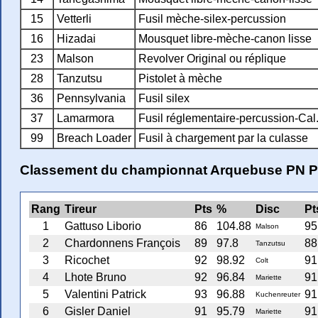
15
Vetterli
Fusil mèche-silex-percussion
16
Hizadai
Mousquet libre-mèche-canon lisse
23
Malson
Revolver Original ou réplique
28
Tanzutsu
Pistolet à mèche
36
Pennsylvania
Fusil silex
37
Lamarmora
Fusil réglementaire-percussion-Cal
99
Breach Loader
Fusil à chargement par la culasse
Classement du championnat Arquebuse PN Pi
Rang
Tireur
Pts
%
Disc
Pt
1
Gattuso Liborio
86
104.88
95
Malson
2
Chardonnens François
89
97.8
88
Tanzutsu
3
Ricochet
92
98.92
91
Colt
4
Lhote Bruno
92
96.84
91
Mariette
5
Valentini Patrick
93
96.88
91
Kuchenreuter
6
Gisler Daniel
91
95.79
91
Mariette