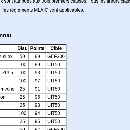
 sont attribués aux trois premiers classés. Tous les tireurs class
rs, les règlements MLAIC sont applicables.
onnat
Dist.
Points
Cible
-silex
50
89
GEF200
100
89
UIT50
. >13.5
100
93
UIT50
100
97
UIT50
u mèche
25
91
UIT50
ion
25
96
UIT50
25
93
UIT50
100
94
UIT50
25
95
UIT50
50
97
GEF200