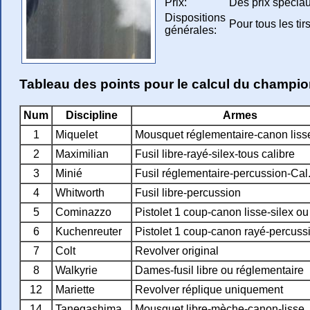
Prix:
Des prix spéciaux
Dispositions
Pour tous les ti
générales:
Tableau des points pour le calcul du champi
Num
Discipline
Armes
1
Miquelet
Mousquet réglementaire-canon lisse
2
Maximilian
Fusil libre-rayé-silex-tous calibre
3
Minié
Fusil réglementaire-percussion-Cal
4
Whitworth
Fusil libre-percussion
5
Cominazzo
Pistolet 1 coup-canon lisse-silex o
6
Kuchenreuter
Pistolet 1 coup-canon rayé-percuss
7
Colt
Revolver original
8
Walkyrie
Dames-fusil libre ou réglementaire
12
Mariette
Revolver réplique uniquement
14
Tanegashima
Mousquet libre-mèche-canon-lisse