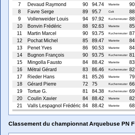
7
Devaud Raymond
90
94.74
90
Mariette
8
Favre Serge
89
95.7
88
Colt
9
Vollenweider Louis
94
97.92
88
Kuchenreuter
10
Bonvin Frédéric
88
92.63
85
Mariette
11
Martin Marcel
90
93.75
87
Kuchenreuter
12
Pochat Michel
85
89.47
84
Mariette
13
Penet Yves
86
90.53
84
Mariette
14
Bugnon François
90
93.75
81
Kuchenreuter
15
Mingolla Fausto
84
88.42
83
Mariette
16
Métral Gérard
83
86.46
82
Kuchenreuter
17
Rieder Hans
81
85.26
79
Mariette
18
Gérard Pierre
72
75
66
Kuchenreuter
19
Tortue G.
81
84.38
69
Kuchenreuter
20
Coulin Xavier
84
88.42
82
Mariette
21
Valls Lespagnol Frédéric
84
88.42
68
Mariette
Classement du championnat Arquebuse PN F