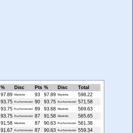
%
Disc
Pts
%
Disc
Total
97.89
93
97.89
598.22
Mariette
Mariette
93.75
90
93.75
571.58
Kuchenreuter
Kuchenreuter
93.75
89
93.68
569.63
Kuchenreuter
Mariette
93.75
87
91.58
565.65
Kuchenreuter
Mariette
91.58
87
90.63
561.38
Mariette
Kuchenreuter
91.67
87
90.63
559.34
Kuchenreuter
Kuchenreuter