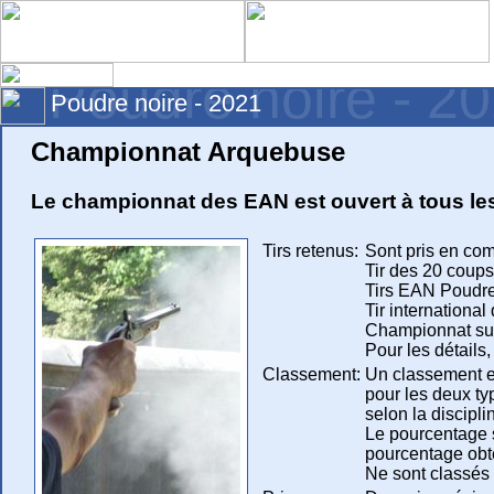
Poudre noire - 2
Poudre noire - 2021
Championnat Arquebuse
Le championnat des EAN est ouvert à tous le
Tirs retenus:
Sont pris en comp
Tir des 20 coups
Tirs EAN Poudre
Tir internationa
Championnat su
Pour les détails,
Classement:
Un classement es
pour les deux ty
selon la discipli
Le pourcentage s
pourcentage obte
Ne sont classés q