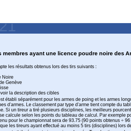
021
s membres ayant une licence poudre noire des A
te les résultats obtenus lors des tirs suivants :
 Noire
l de Genève
isse
 voir la description des cibles
t établi séparément pour les armes de poing et les armes longues.
pes d'armes. Le classement par type d'arme tient compte du ta
ne. Si un tireur a tiré plusieurs disciplines, les meilleurs pource
e calcule selon les points du tableau de calcul. Par exemple pou
nu pour le championnat sera de 93.75 (90 points obtenus ÷ 96 
ue les tireurs ayant effectué au moins 5 tirs (disciplines) lors 