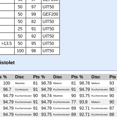
50
97
UIT50
50
99
GEF200
50
82
UIT50
25
91
UIT50
50
92
UIT50
. >13.5
50
95
UIT50
100
96
UIT50
stolet
s
%
Disc
Pts
%
Disc
Pts
%
Disc
Pts
100
81
98.78
81
98.78
93
Mariette
Malson
Malson
96.7
91
94.79
91
94.79
90
Cominazzo
Kuchenreuter
Kuchenreuter
94.79
90
94.74
90
93.75
90
Kuchenreuter
Mariette
Kuchenreuter
94.79
91
94.79
77
93.9
90
Kuchenreuter
Kuchenreuter
Malson
94.79
91
94.79
89
92.71
87
Kuchenreuter
Kuchenreuter
Kuchenreuter
94.79
90
93.75
89
92.71
88
Kuchenreuter
Kuchenreuter
Kuchenreuter