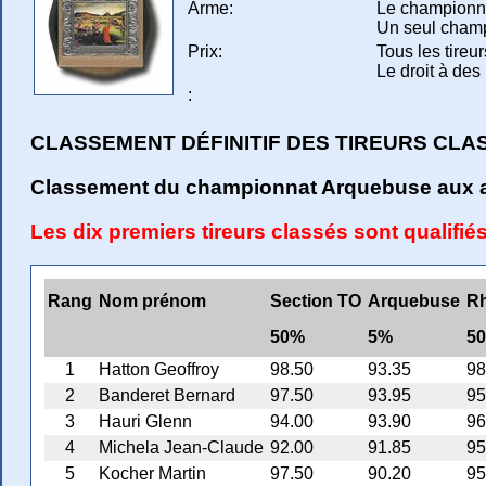
Arme:
Le championnat
Un seul champi
Prix:
Tous les tireu
Le droit à des
:
CLASSEMENT DÉFINITIF DES TIREURS CLA
Classement du championnat Arquebuse aux a
Les dix premiers tireurs classés sont qualifié
Rang
Nom prénom
Section TO
Arquebuse
R
50%
5%
5
1
Hatton Geoffroy
98.50
93.35
98
2
Banderet Bernard
97.50
93.95
95
3
Hauri Glenn
94.00
93.90
96
4
Michela Jean-Claude
92.00
91.85
95
5
Kocher Martin
97.50
90.20
95