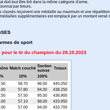
 doit tout être tiré dans la même catégorie d'arme.
onnat par tireurs.
rs classés reçoivent une médaille au maximum et une répartition
 médailles supplémentaires est remplacé par un montant versé su
SSES
rmes de sport
s pour le tir du champion du 28.10.2023
Section
hône
Match couché
Totaux
suisse
0%
10%
100%
.50
58.70
96.00
445.050
.00
57.80
94.00
438.250
.50
57.50
95.00
436.900
.00
57.10
98.00
433.950
.00
57.00
94.00
433.700