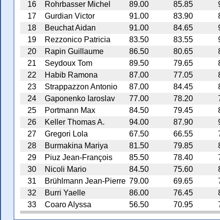
16
Rohrbasser Michel
89.00
85.85
17
Gurdian Victor
91.00
83.90
18
Beuchat Aidan
91.00
84.65
19
Rezzonico Patricia
83.50
83.55
20
Rapin Guillaume
86.50
80.65
21
Seydoux Tom
89.50
79.65
22
Habib Ramona
87.00
77.05
23
Strappazzon Antonio
87.00
84.45
24
Gaponenko Iaroslav
77.00
78.20
25
Portmann Max
84.50
79.45
26
Keller Thomas A.
94.00
87.90
27
Gregori Lola
67.50
66.55
28
Burmakina Mariya
81.50
79.85
29
Piuz Jean-François
85.50
78.40
30
Nicoli Mario
84.50
75.60
31
Brühlmann Jean-Pierre
79.00
69.65
32
Burri Yaelle
86.00
76.45
33
Coaro Alyssa
56.50
70.95