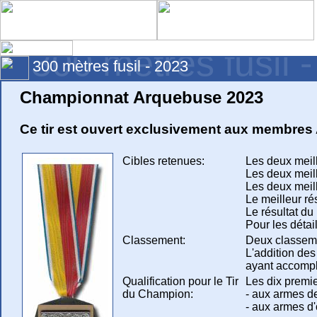
300 mètres fusil 
300 mètres fusil - 2023
Championnat Arquebuse 2023
Ce tir est ouvert exclusivement aux membres
Cibles retenues:
Les deux meil
Les deux meil
Les deux meil
Le meilleur r
Le résultat du
Pour les détail
Classement:
Deux classemen
L'addition des
ayant accompl
Qualification pour le Tir
Les dix premi
du Champion:
- aux armes de
- aux armes d