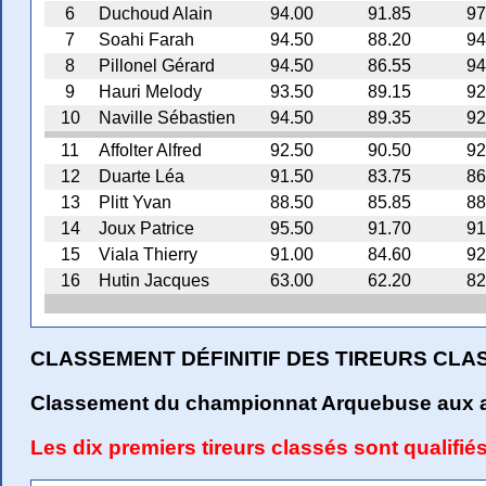
6
Duchoud Alain
94.00
91.85
97
7
Soahi Farah
94.50
88.20
94
8
Pillonel Gérard
94.50
86.55
94
9
Hauri Melody
93.50
89.15
92
10
Naville Sébastien
94.50
89.35
92
11
Affolter Alfred
92.50
90.50
92
12
Duarte Léa
91.50
83.75
86
13
Plitt Yvan
88.50
85.85
88
14
Joux Patrice
95.50
91.70
91
15
Viala Thierry
91.00
84.60
92
16
Hutin Jacques
63.00
62.20
82
CLASSEMENT DÉFINITIF DES TIREURS CLA
Classement du championnat Arquebuse aux 
Les dix premiers tireurs classés sont qualifié