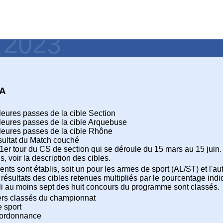
- 2023
 A
leures passes de la cible Section
leures passes de la cible Arquebuse
leures passes de la cible Rhône
ésultat du Match couché
 1er tour du CS de section qui se déroule du 15 mars au 15 juin.
s, voir la description des cibles.
ts sont établis, soit un pour les armes de sport (AL/ST) et l'a
 résultats des cibles retenues multipliés par le pourcentage indi
i au moins sept des huit concours du programme sont classés.
ers classés du championnat
 sport
'ordonnance