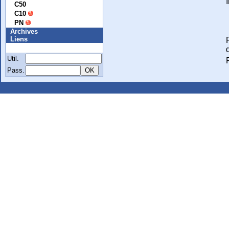
C50
C10
PN
Archives
Liens
Membre
Util.
Pass.