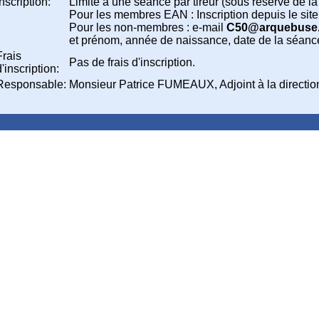
Inscription:
Limité à une séance par tireur (sous résérve de la 
Pour les membres EAN : Inscription depuis le si
Pour les non-membres : e-mail
C50@arquebuse
et prénom, année de naissance, date de la séanc
Frais
Pas de frais d'inscription.
d'inscription:
Responsable:
Monsieur Patrice FUMEAUX, Adjoint à la directio