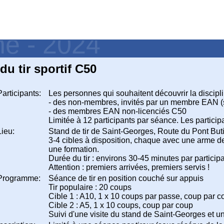
ne - 2024
u tir sportif C50
Participants:
Les personnes qui souhaitent découvrir la discipli
- des non-membres, invités par un membre EAN (
- des membres EAN non-licenciés C50
Limitée à 12 participants par séance. Les particip
Lieu:
Stand de tir de Saint-Georges, Route du Pont But
3-4 cibles à disposition, chaque avec une arme de 
une formation.
Durée du tir : environs 30-45 minutes par particip
Attention : premiers arrivées, premiers servis !
Programme:
Séance de tir en position couché sur appuis
Tir populaire : 20 coups
Cible 1 : A10, 1 x 10 coups par passe, coup par c
Cible 2 : A5, 1 x 10 coups, coup par coup
Suivi d'une visite du stand de Saint-Georges et un