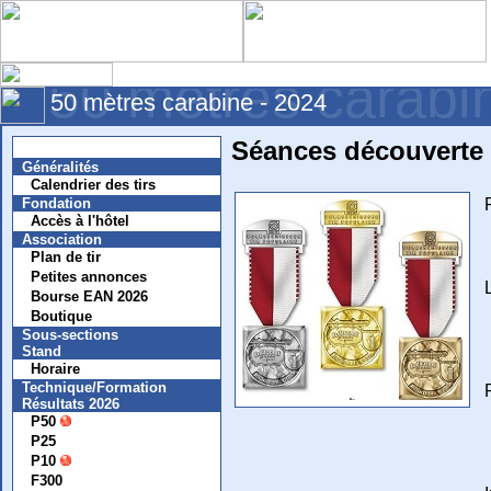
50 mètres carabi
50 mètres carabine - 2024
Séances découverte d
Nouvelles
Généralités
Calendrier des tirs
Fondation
Accès à l'hôtel
Association
Plan de tir
Petites annonces
Bourse EAN 2026
Boutique
Sous-sections
Stand
Horaire
Technique/Formation
Résultats 2026
P50
P25
P10
F300