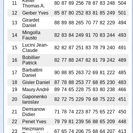
Keller
11
80
87
89
256
78
87
83
248
504
Thomas A.
12
Gerber Yves
85
87
80
252
83
81
85
249
501
Girardet
13
88
89
88
265
70
77
82
229
494
Daniel
Mingolla
14
82
83
84
249
91
70
83
244
493
Fausto
Lucini Jean-
15
82
82
87
251
83
78
79
240
491
Claude
Bobillier
16
82
77
88
247
82
81
79
242
489
Patrick
Barbattini
17
90
88
85
263
72
69
81
222
485
Daniel
18
Gisler Daniel
87
78
88
253
77
68
85
230
483
19
Maury André
89
74
65
228
75
83
80
238
466
Gaponenko
20
82
72
75
229
79
68
75
222
451
Iaroslav
Demianow
21
71
78
74
223
87
75
65
227
450
Didier
22
Penet Yves
79
79
81
239
56
88
65
209
448
Heizmann
23
67
65
74
206
75
68
64
207
413