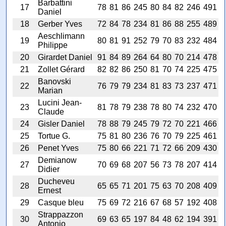
Barbattini
17
78
81
86
245
80
84
82
246
491
Daniel
18
Gerber Yves
72
84
78
234
81
86
88
255
489
Aeschlimann
19
80
81
91
252
79
70
83
232
484
Philippe
20
Girardet Daniel
91
84
89
264
64
80
70
214
478
21
Zollet Gérard
82
82
86
250
81
70
74
225
475
Banovski
22
76
79
79
234
81
83
73
237
471
Marian
Lucini Jean-
23
81
78
79
238
78
80
74
232
470
Claude
24
Gisler Daniel
78
88
79
245
79
72
70
221
466
25
Tortue G.
75
81
80
236
76
70
79
225
461
26
Penet Yves
75
80
66
221
71
72
66
209
430
Demianow
27
70
69
68
207
56
73
78
207
414
Didier
Ducheveu
28
65
65
71
201
75
63
70
208
409
Ernest
29
Casque bleu
75
69
72
216
67
68
57
192
408
Strappazzon
30
69
63
65
197
84
48
62
194
391
Antonio