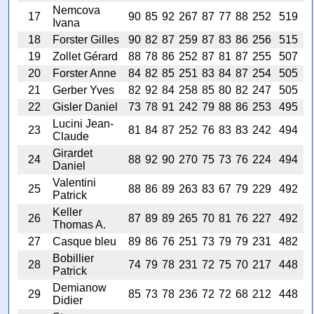
Nemcova
17
90
85
92
267
87
77
88
252
519
Ivana
18
Forster Gilles
90
82
87
259
87
83
86
256
515
19
Zollet Gérard
88
78
86
252
87
81
87
255
507
20
Forster Anne
84
82
85
251
83
84
87
254
505
21
Gerber Yves
82
92
84
258
85
80
82
247
505
22
Gisler Daniel
73
78
91
242
79
88
86
253
495
Lucini Jean-
23
81
84
87
252
76
83
83
242
494
Claude
Girardet
24
88
92
90
270
75
73
76
224
494
Daniel
Valentini
25
88
86
89
263
83
67
79
229
492
Patrick
Keller
26
87
89
89
265
70
81
76
227
492
Thomas A.
27
Casque bleu
89
86
76
251
73
79
79
231
482
Bobillier
28
74
79
78
231
72
75
70
217
448
Patrick
Demianow
29
85
73
78
236
72
72
68
212
448
Didier