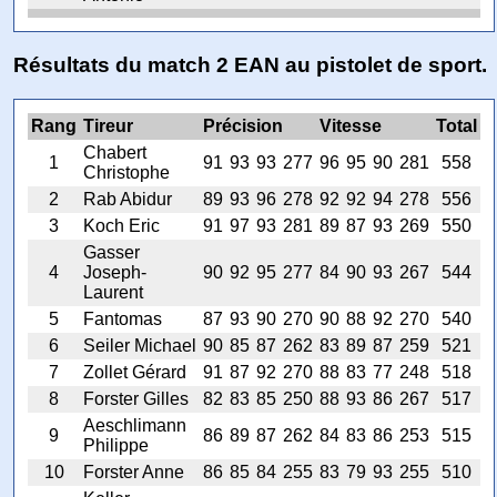
Résultats du match 2 EAN au pistolet de sport.
Rang
Tireur
Précision
Vitesse
Total
Chabert
1
91
93
93
277
96
95
90
281
558
Christophe
2
Rab Abidur
89
93
96
278
92
92
94
278
556
3
Koch Eric
91
97
93
281
89
87
93
269
550
Gasser
4
Joseph-
90
92
95
277
84
90
93
267
544
Laurent
5
Fantomas
87
93
90
270
90
88
92
270
540
6
Seiler Michael
90
85
87
262
83
89
87
259
521
7
Zollet Gérard
91
87
92
270
88
83
77
248
518
8
Forster Gilles
82
83
85
250
88
93
86
267
517
Aeschlimann
9
86
89
87
262
84
83
86
253
515
Philippe
10
Forster Anne
86
85
84
255
83
79
93
255
510