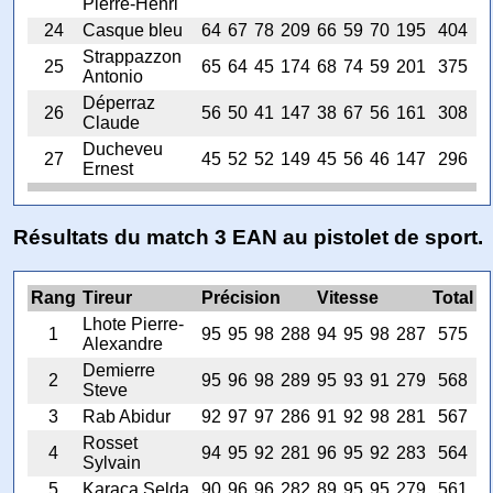
Pierre-Henri
24
Casque bleu
64
67
78
209
66
59
70
195
404
Strappazzon
25
65
64
45
174
68
74
59
201
375
Antonio
Déperraz
26
56
50
41
147
38
67
56
161
308
Claude
Ducheveu
27
45
52
52
149
45
56
46
147
296
Ernest
Résultats du match 3 EAN au pistolet de sport.
Rang
Tireur
Précision
Vitesse
Total
Lhote Pierre-
1
95
95
98
288
94
95
98
287
575
Alexandre
Demierre
2
95
96
98
289
95
93
91
279
568
Steve
3
Rab Abidur
92
97
97
286
91
92
98
281
567
Rosset
4
94
95
92
281
96
95
92
283
564
Sylvain
5
Karaca Selda
90
96
96
282
89
95
95
279
561