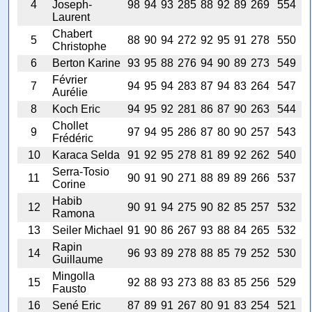
4
Joseph-
98
94
93
285
88
92
89
269
554
Laurent
Chabert
5
88
90
94
272
92
95
91
278
550
Christophe
6
Berton Karine
93
95
88
276
94
90
89
273
549
Février
7
94
95
94
283
87
94
83
264
547
Aurélie
8
Koch Eric
94
95
92
281
86
87
90
263
544
Chollet
9
97
94
95
286
87
80
90
257
543
Frédéric
10
Karaca Selda
91
92
95
278
81
89
92
262
540
Serra-Tosio
11
90
91
90
271
88
89
89
266
537
Corine
Habib
12
90
91
94
275
90
82
85
257
532
Ramona
13
Seiler Michael
91
90
86
267
93
88
84
265
532
Rapin
14
96
93
89
278
88
85
79
252
530
Guillaume
Mingolla
15
92
88
93
273
88
83
85
256
529
Fausto
16
Sené Eric
87
89
91
267
80
91
83
254
521