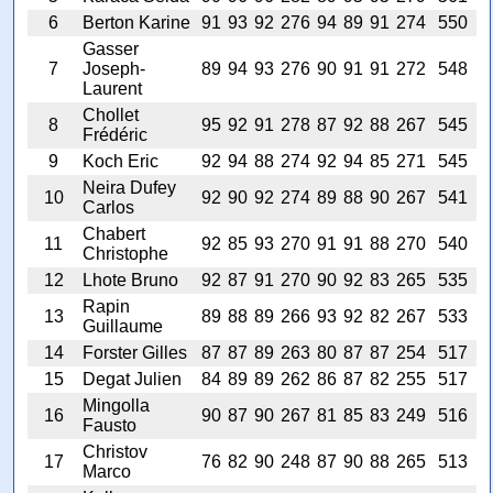
6
Berton Karine
91
93
92
276
94
89
91
274
550
Gasser
7
Joseph-
89
94
93
276
90
91
91
272
548
Laurent
Chollet
8
95
92
91
278
87
92
88
267
545
Frédéric
9
Koch Eric
92
94
88
274
92
94
85
271
545
Neira Dufey
10
92
90
92
274
89
88
90
267
541
Carlos
Chabert
11
92
85
93
270
91
91
88
270
540
Christophe
12
Lhote Bruno
92
87
91
270
90
92
83
265
535
Rapin
13
89
88
89
266
93
92
82
267
533
Guillaume
14
Forster Gilles
87
87
89
263
80
87
87
254
517
15
Degat Julien
84
89
89
262
86
87
82
255
517
Mingolla
16
90
87
90
267
81
85
83
249
516
Fausto
Christov
17
76
82
90
248
87
90
88
265
513
Marco