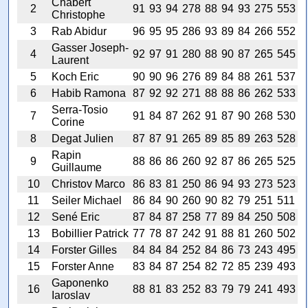
Chabert
2
91
93
94
278
88
94
93
275
553
Christophe
3
Rab Abidur
96
95
95
286
93
89
84
266
552
Gasser Joseph-
4
92
97
91
280
88
90
87
265
545
Laurent
5
Koch Eric
90
90
96
276
89
84
88
261
537
6
Habib Ramona
87
92
92
271
88
88
86
262
533
Serra-Tosio
7
91
84
87
262
91
87
90
268
530
Corine
8
Degat Julien
87
87
91
265
89
85
89
263
528
Rapin
9
88
86
86
260
92
87
86
265
525
Guillaume
10
Christov Marco
86
83
81
250
86
94
93
273
523
11
Seiler Michael
86
84
90
260
90
82
79
251
511
12
Sené Eric
87
84
87
258
77
89
84
250
508
13
Bobillier Patrick
77
78
87
242
91
88
81
260
502
14
Forster Gilles
84
84
84
252
84
86
73
243
495
15
Forster Anne
83
84
87
254
82
72
85
239
493
Gaponenko
16
88
81
83
252
83
79
79
241
493
Iaroslav