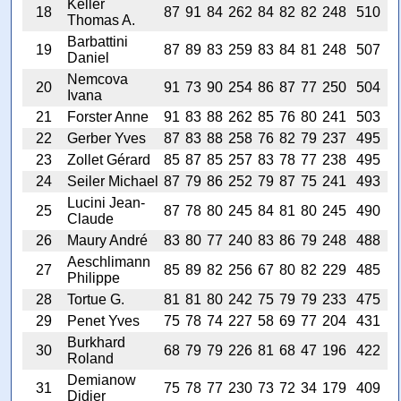
Keller
18
87
91
84
262
84
82
82
248
510
Thomas A.
Barbattini
19
87
89
83
259
83
84
81
248
507
Daniel
Nemcova
20
91
73
90
254
86
87
77
250
504
Ivana
21
Forster Anne
91
83
88
262
85
76
80
241
503
22
Gerber Yves
87
83
88
258
76
82
79
237
495
23
Zollet Gérard
85
87
85
257
83
78
77
238
495
24
Seiler Michael
87
79
86
252
79
87
75
241
493
Lucini Jean-
25
87
78
80
245
84
81
80
245
490
Claude
26
Maury André
83
80
77
240
83
86
79
248
488
Aeschlimann
27
85
89
82
256
67
80
82
229
485
Philippe
28
Tortue G.
81
81
80
242
75
79
79
233
475
29
Penet Yves
75
78
74
227
58
69
77
204
431
Burkhard
30
68
79
79
226
81
68
47
196
422
Roland
Demianow
31
75
78
77
230
73
72
34
179
409
Didier