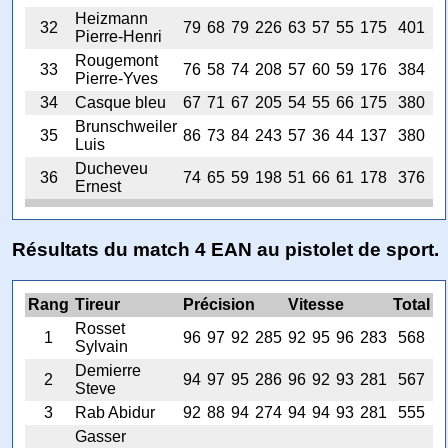
Heizmann
32
79
68
79
226
63
57
55
175
401
Pierre-Henri
Rougemont
33
76
58
74
208
57
60
59
176
384
Pierre-Yves
34
Casque bleu
67
71
67
205
54
55
66
175
380
Brunschweiler
35
86
73
84
243
57
36
44
137
380
Luis
Ducheveu
36
74
65
59
198
51
66
61
178
376
Ernest
Résultats du match 4 EAN au pistolet de sport.
Rang
Tireur
Précision
Vitesse
Total
Rosset
1
96
97
92
285
92
95
96
283
568
Sylvain
Demierre
2
94
97
95
286
96
92
93
281
567
Steve
3
Rab Abidur
92
88
94
274
94
94
93
281
555
Gasser