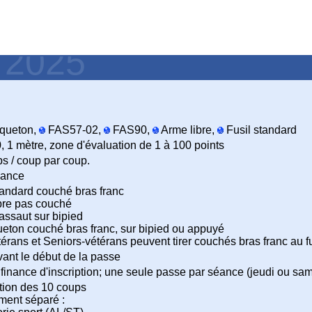
- 2025
queton,
FAS57-02,
FAS90,
Arme libre,
Fusil standard
 1 mètre, zone d'évaluation de 1 à 100 points
s / coup par coup.
ance
tandard couché bras franc
ibre pas couché
'assaut sur bipied
ton couché bras franc, sur bipied ou appuyé
érans et Seniors-vétérans peuvent tirer couchés bras franc au fus
vant le début de la passe
finance d'inscription; une seule passe par séance (jeudi ou sam
ition des 10 coups
ment séparé :