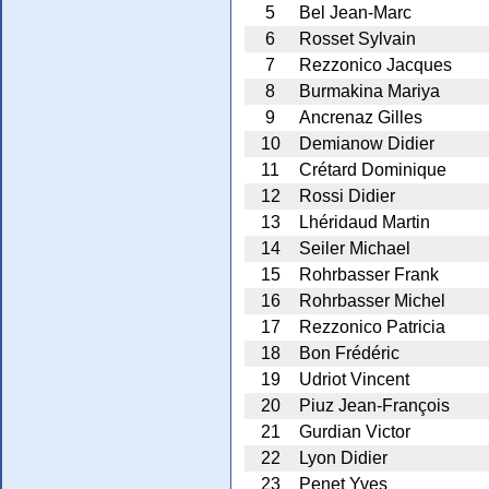
5
Bel Jean-Marc
6
Rosset Sylvain
7
Rezzonico Jacques
8
Burmakina Mariya
9
Ancrenaz Gilles
10
Demianow Didier
11
Crétard Dominique
12
Rossi Didier
13
Lhéridaud Martin
14
Seiler Michael
15
Rohrbasser Frank
16
Rohrbasser Michel
17
Rezzonico Patricia
18
Bon Frédéric
19
Udriot Vincent
20
Piuz Jean-François
21
Gurdian Victor
22
Lyon Didier
23
Penet Yves