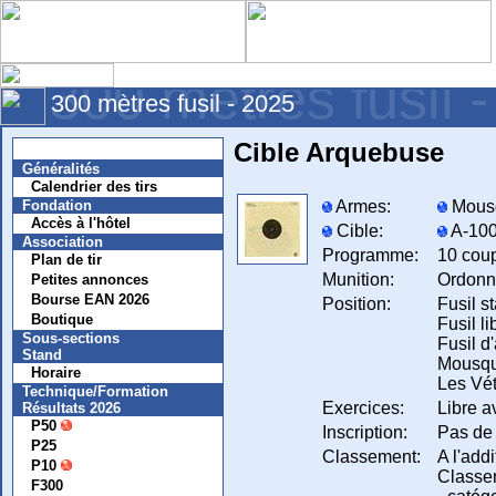
300 mètres fusil 
300 mètres fusil - 2025
Cible Arquebuse
Nouvelles
Généralités
Calendrier des tirs
Armes:
Mous
Fondation
Accès à l'hôtel
Cible:
A-100,
Association
Programme:
10 coup
Plan de tir
Munition:
Ordonn
Petites annonces
Bourse EAN 2026
Position:
Fusil s
Boutique
Fusil l
Sous-sections
Fusil d
Stand
Mousque
Horaire
Les Vét
Technique/Formation
Exercices:
Libre a
Résultats 2026
P50
Inscription:
Pas de 
P25
Classement:
A l'add
P10
Classe
F300