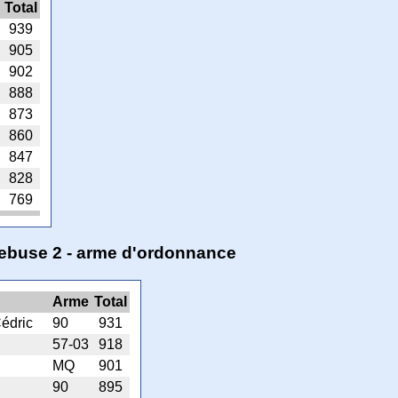
Total
939
905
902
888
873
860
847
828
769
quebuse 2 - arme d'ordonnance
Arme
Total
édric
90
931
57-03
918
MQ
901
90
895