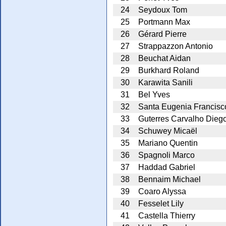
24
Seydoux Tom
25
Portmann Max
26
Gérard Pierre
27
Strappazzon Antonio
28
Beuchat Aidan
29
Burkhard Roland
30
Karawita Sanili
31
Bel Yves
32
Santa Eugenia Francisc
33
Guterres Carvalho Dieg
34
Schuwey Micaël
35
Mariano Quentin
36
Spagnoli Marco
37
Haddad Gabriel
38
Bennaim Michael
39
Coaro Alyssa
40
Fesselet Lily
41
Castella Thierry