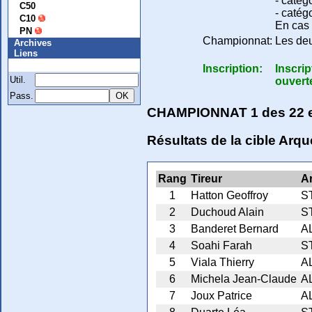
- catég
C50
- catég
C10
En cas 
PN
Championnat:
Les deu
Archives
Liens
Membre
Inscription:
Inscrip
Util.
ouverte
Pass.
CHAMPIONNAT 1 des 22 e
Résultats de la cible Arq
Rang
Tireur
A
1
Hatton Geoffroy
S
2
Duchoud Alain
S
3
Banderet Bernard
A
4
Soahi Farah
S
5
Viala Thierry
A
6
Michela Jean-Claude
A
7
Joux Patrice
A