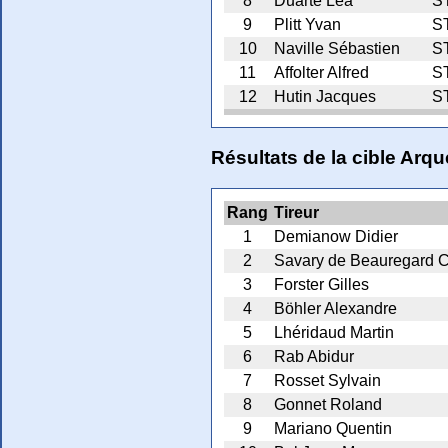
8
Duarte Léa
S
9
Plitt Yvan
S
10
Naville Sébastien
S
11
Affolter Alfred
S
12
Hutin Jacques
S
Résultats de la cible Ar
Rang
Tireur
1
Demianow Didier
2
Savary de Beauregard C
3
Forster Gilles
4
Böhler Alexandre
5
Lhéridaud Martin
6
Rab Abidur
7
Rosset Sylvain
8
Gonnet Roland
9
Mariano Quentin