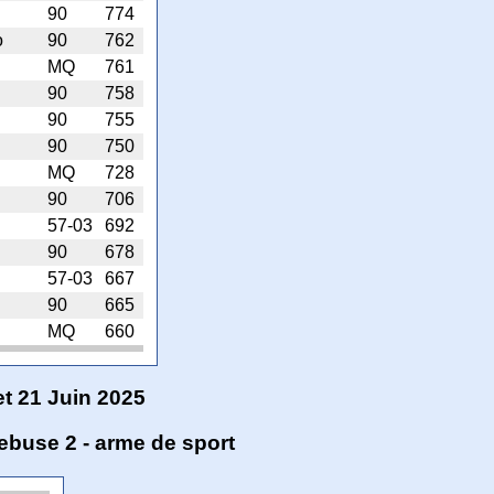
90
774
o
90
762
MQ
761
90
758
90
755
90
750
MQ
728
90
706
57-03
692
90
678
57-03
667
90
665
MQ
660
 21 Juin 2025
uebuse 2 - arme de sport