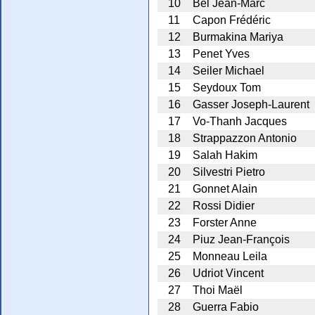
10
Bel Jean-Marc
11
Capon Frédéric
12
Burmakina Mariya
13
Penet Yves
14
Seiler Michael
15
Seydoux Tom
16
Gasser Joseph-Laurent
17
Vo-Thanh Jacques
18
Strappazzon Antonio
19
Salah Hakim
20
Silvestri Pietro
21
Gonnet Alain
22
Rossi Didier
23
Forster Anne
24
Piuz Jean-François
25
Monneau Leila
26
Udriot Vincent
27
Thoi Maël
28
Guerra Fabio