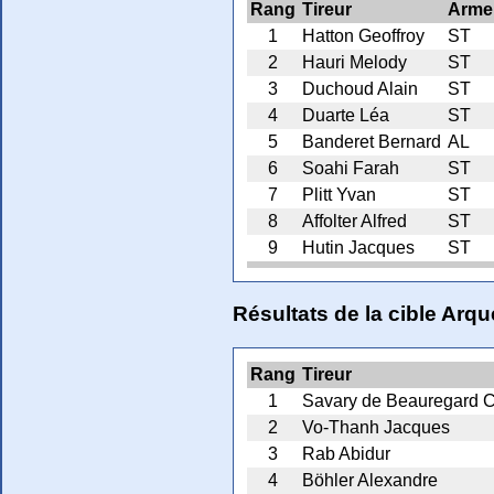
Rang
Tireur
Arme
1
Hatton Geoffroy
ST
2
Hauri Melody
ST
3
Duchoud Alain
ST
4
Duarte Léa
ST
5
Banderet Bernard
AL
6
Soahi Farah
ST
7
Plitt Yvan
ST
8
Affolter Alfred
ST
9
Hutin Jacques
ST
Résultats de la cible Ar
Rang
Tireur
1
Savary de Beauregard C
2
Vo-Thanh Jacques
3
Rab Abidur
4
Böhler Alexandre