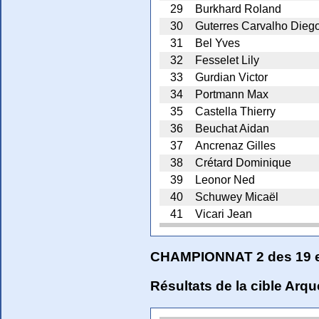
29
Burkhard Roland
30
Guterres Carvalho Dieg
31
Bel Yves
32
Fesselet Lily
33
Gurdian Victor
34
Portmann Max
35
Castella Thierry
36
Beuchat Aidan
37
Ancrenaz Gilles
38
Crétard Dominique
39
Leonor Ned
40
Schuwey Micaël
41
Vicari Jean
CHAMPIONNAT 2 des 19 et
Résultats de la cible Arq