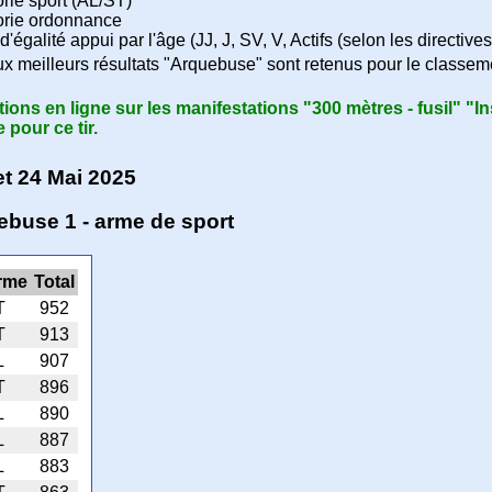
orie sport (AL/ST)
orie ordonnance
d'égalité appui par l'âge (JJ, J, SV, V, Actifs (selon les directive
x meilleurs résultats "Arquebuse" sont retenus pour le classe
tions en ligne sur les manifestations "300 mètres - fusil" "In
 pour ce tir.
t 24 Mai 2025
uebuse 1 - arme de sport
rme
Total
T
952
T
913
L
907
T
896
L
890
L
887
L
883