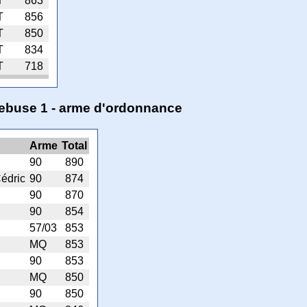
T
863
T
856
T
850
T
834
T
718
quebuse 1 - arme d'ordonnance
Arme
Total
90
890
édric
90
874
90
870
90
854
57/03
853
MQ
853
90
853
MQ
850
90
850