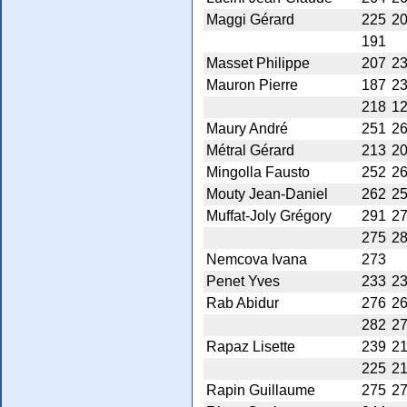
Maggi Gérard
225
2
191
Masset Philippe
207
2
Mauron Pierre
187
2
218
1
Maury André
251
2
Métral Gérard
213
2
Mingolla Fausto
252
2
Mouty Jean-Daniel
262
2
Muffat-Joly Grégory
291
2
275
2
Nemcova Ivana
273
Penet Yves
233
2
Rab Abidur
276
2
282
2
Rapaz Lisette
239
2
225
2
Rapin Guillaume
275
2