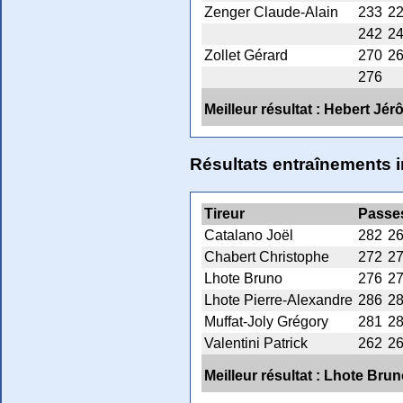
Zenger Claude-Alain
233
2
242
2
Zollet Gérard
270
2
276
Meilleur résultat : Hebert Jé
Résultats entraînements 
Tireur
Passe
Catalano Joël
282
2
Chabert Christophe
272
2
Lhote Bruno
276
2
Lhote Pierre-Alexandre
286
2
Muffat-Joly Grégory
281
2
Valentini Patrick
262
2
Meilleur résultat : Lhote Bru