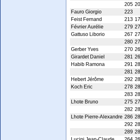
205
2
Fauro Giorgio
223
Feist Fernand
213
1
Février Aurélie
279
2
Gattuso Liborio
267
2
280
2
Gerber Yves
270
2
Girardet Daniel
281
2
Habib Ramona
291
2
281
2
Hebert Jérôme
292
2
Koch Eric
278
2
283
2
Lhote Bruno
275
2
282
2
Lhote Pierre-Alexandre
286
2
292
2
289
2
Lucini Jean-Claude
264
2