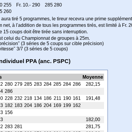
0
255
Fr. 10.-
290
285
280
5
260
 aura tiré 5 programmes, le tireur recevra une prime supplémenta
et, à l'addition de tous les programmes tirés, est limité à Fr. 200
15 coups doit être tirée sans interruption.
t celui du Championnat de groupes à 25m.
récision" (3 séries de 5 coups sur cible précision)
itesse" 3/7 (3 séries de 5 coups)
individuel PPA (anc. PSPC)
s
Moyenne
72
280
279
285
283
284
285
284
286
282,15
84
286
20
228
232
218
134
186
211
190
161
191,48
93
182
183
204
186
204
169
199
162
93
156
13
182,00
82
283
281
281,75