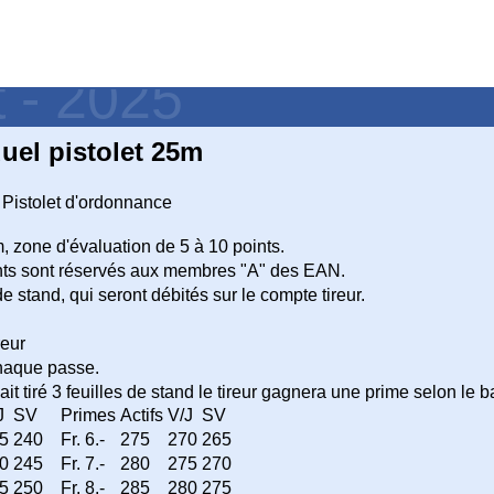
t - 2025
uel pistolet 25m
Pistolet d'ordonnance
 zone d'évaluation de 5 à 10 points.
ts sont réservés aux membres "A" des EAN.
 de stand, qui seront débités sur le compte tireur.
reur
chaque passe.
 ait tiré 3 feuilles de stand le tireur gagnera une prime selon le 
J
SV
Primes
Actifs
V/J
SV
5
240
Fr. 6.-
275
270
265
0
245
Fr. 7.-
280
275
270
5
250
Fr. 8.-
285
280
275