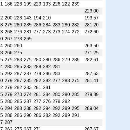
01
186
226
199
229
193
226
222
239
223,00
72
200
223
143
194
210
193,57
78
275
280
285
286
284
283
280
282
281,20
73
268
276
281
277
273
273
274
272
272,60
70
267
273
265
64
260
260
263,50
63
266
275
271,25
85
275
283
275
280
280
286
279
289
282,61
84
280
285
283
288
282
281
85
292
287
287
279
296
283
287,63
80
279
287
285
282
282
277
288
275
281,41
82
279
282
283
281
281
75
279
273
274
281
284
280
280
285
279,89
85
280
285
287
277
276
278
282
86
294
288
288
292
294
292
289
295
289,04
85
288
286
290
286
282
292
289
291
87
287
67
262
275
267
271
267,67