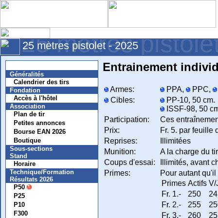
25 mètres pistole
25 mètres pistolet - 2025
Entrainement individ
Nouvelles
Généralités
Calendrier des tirs
Armes:
PPA,
PPC,
Fondation
Accès à l'hôtel
Cibles:
PP-10, 50 cm.
Association
ISSF-98, 50 cm,
Plan de tir
Participation:
Ces entraînemen
Petites annonces
Prix:
Fr. 5. par feuille
Bourse EAN 2026
Reprises:
Illimitées
Boutique
Sous-sections
Munition:
A la charge du ti
Stand
Coups d'essai:
Illimités, avant 
Horaire
Technique/Formation
Primes:
Pour autant qu'il
Résultats 2026
Primes
Actifs
V/
P50
Fr. 1.-
250
24
P25
Fr. 2.-
255
25
P10
F300
Fr. 3.-
260
25