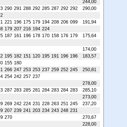
244,00
93
290
291
288
292
285
287
292
292
290,00
92
91
221
196
175
179
194
208
206
099
191,94
88
179
207
216
194
224
65
187
161
196
178
170
158
176
179
175,64
174,00
82
195
182
151
120
195
191
196
196
183,57
80
155
180
41
266
247
253
253
237
259
252
245
250,81
74
254
242
257
237
278,00
93
287
283
285
281
284
283
284
283
285,10
273,00
39
269
242
224
231
228
263
251
245
237,20
19
207
239
241
203
234
243
248
231
69
270
270,67
228,00