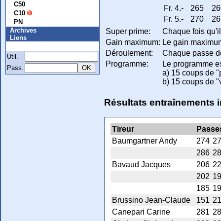
C50
Fr. 4.-
265
26
C10
Fr. 5.-
270
26
PN
Archives
Super prime:
Chaque fois qu'il
Liens
Gain maximum:
Le gain maximum n
Membre
Déroulement:
Chaque passe de 
Util.
Programme:
Le programme es
Pass.
a) 15 coups de "p
b) 15 coups de "v
Résultats entraînements 
Tireur
Passe
Baumgartner Andy
274
2
286
2
Bavaud Jacques
206
2
202
1
185
1
Brussino Jean-Claude
151
2
Canepari Carine
281
2