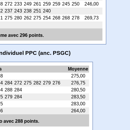
28
272
233
249
261
259
259
245
250
246,00
42
237
243
238
251
240
61
275
280
262
275
254
268
268
278
269,73
rôme avec 296 points.
individuel PPC (anc. PSGC)
s
Moyenne
68
275,00
74
284
272
275
282
279
276
276,75
74
288
284
280,50
85
279
284
283,50
85
283,00
66
264,00
no avec 288 points.