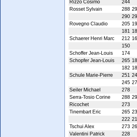
Rizzo Cosimo
244
Rosset Sylvain
288
2
290
2
Rovegno Claudio
205
1
181
1
Schaerer Henri Marc
212
1
150
Schoffer Jean-Louis
174
Schopfer Jean-Louis
265
1
182
1
Schule Marie-Pierre
251
2
245
2
Seiler Michael
278
Serra-Tosio Corine
288
2
Ricochet
273
Tinembart Eric
265
2
222
2
Tschui Alex
273
2
Valentini Patrick
228