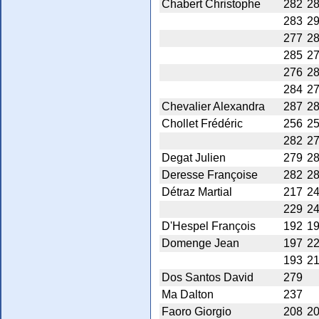
Chabert Christophe
282
2
283
2
277
2
285
2
276
2
284
2
Chevalier Alexandra
287
2
Chollet Frédéric
256
2
282
2
Degat Julien
279
2
Deresse Françoise
282
2
Détraz Martial
217
2
229
2
D'Hespel François
192
1
Domenge Jean
197
2
193
2
Dos Santos David
279
Ma Dalton
237
Faoro Giorgio
208
2