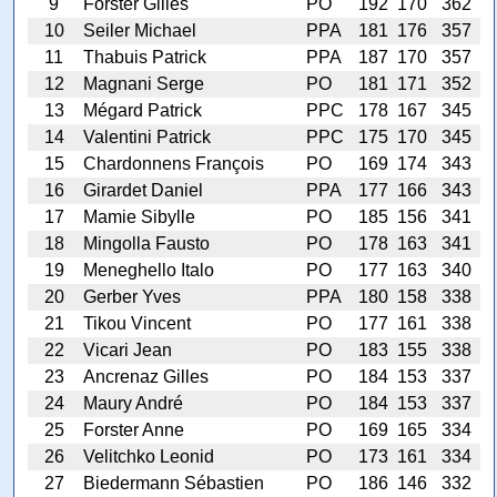
9
Forster Gilles
PO
192
170
362
10
Seiler Michael
PPA
181
176
357
11
Thabuis Patrick
PPA
187
170
357
12
Magnani Serge
PO
181
171
352
13
Mégard Patrick
PPC
178
167
345
14
Valentini Patrick
PPC
175
170
345
15
Chardonnens François
PO
169
174
343
16
Girardet Daniel
PPA
177
166
343
17
Mamie Sibylle
PO
185
156
341
18
Mingolla Fausto
PO
178
163
341
19
Meneghello Italo
PO
177
163
340
20
Gerber Yves
PPA
180
158
338
21
Tikou Vincent
PO
177
161
338
22
Vicari Jean
PO
183
155
338
23
Ancrenaz Gilles
PO
184
153
337
24
Maury André
PO
184
153
337
25
Forster Anne
PO
169
165
334
26
Velitchko Leonid
PO
173
161
334
27
Biedermann Sébastien
PO
186
146
332