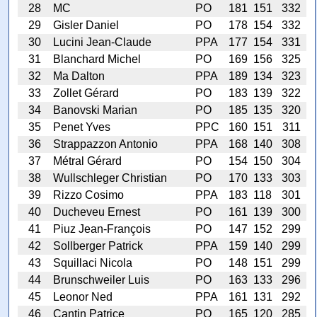
28
MC
PO
181
151
332
29
Gisler Daniel
PO
178
154
332
30
Lucini Jean-Claude
PPA
177
154
331
31
Blanchard Michel
PO
169
156
325
32
Ma Dalton
PPA
189
134
323
33
Zollet Gérard
PO
183
139
322
34
Banovski Marian
PO
185
135
320
35
Penet Yves
PPC
160
151
311
36
Strappazzon Antonio
PPA
168
140
308
37
Métral Gérard
PO
154
150
304
38
Wullschleger Christian
PO
170
133
303
39
Rizzo Cosimo
PPA
183
118
301
40
Ducheveu Ernest
PO
161
139
300
41
Piuz Jean-François
PO
147
152
299
42
Sollberger Patrick
PPA
159
140
299
43
Squillaci Nicola
PO
148
151
299
44
Brunschweiler Luis
PO
163
133
296
45
Leonor Ned
PPA
161
131
292
46
Cantin Patrice
PO
165
120
285