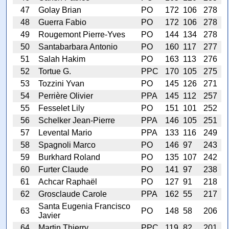
47
Golay Brian
PO
172
106
278
48
Guerra Fabio
PO
172
106
278
49
Rougemont Pierre-Yves
PO
144
134
278
50
Santabarbara Antonio
PO
160
117
277
51
Salah Hakim
PO
163
113
276
52
Tortue G.
PPC
170
105
275
53
Tozzini Yvan
PO
145
126
271
54
Perrière Olivier
PPA
145
112
257
55
Fesselet Lily
PO
151
101
252
56
Schelker Jean-Pierre
PPA
146
105
251
57
Levental Mario
PPA
133
116
249
58
Spagnoli Marco
PO
146
97
243
59
Burkhard Roland
PO
135
107
242
60
Furter Claude
PO
141
97
238
61
Achcar Raphaël
PO
127
91
218
62
Grosclaude Carole
PPA
162
55
217
Santa Eugenia Francisco
63
PO
148
58
206
Javier
64
Martin Thierry
PPC
119
82
201