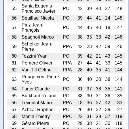
Santa Eugenia
55
PO
42
39
40
27
148
Francisco Javier
56
Squillaci Nicola
PO
39
44
41
24
148
Piuz Jean-
57
PO
44
45
40
18
147
François
58
Spagnoli Marco
PO
38
33
33
42
146
Schelker Jean-
59
PPA
42
23
42
39
146
Pierre
60
Tozzini Yvan
PO
39
42
21
43
145
61
Perrière Olivier
PPA
27
44
41
33
145
62
Van Till Céline
PPA
28
40
35
41
144
Rougemont Pierre-
63
PO
36
40
30
38
144
Yves
64
Furter Claude
PO
31
37
38
35
141
65
Burkhard Roland
PO
38
30
31
36
135
66
Levental Mario
PPA
18
36
37
42
133
67
Achcar Raphaël
PO
26
30
32
39
127
68
Martin Thierry
PPC
22
31
29
37
119
69
Gérard Pierre
PO
29
38
21
30
118