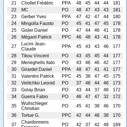
21
Chollet Frédéric
PPA
48
45
44
44
181
22
MC
PO
48
47
43
43
181
23
Gerber Yves
PPA
47
42
47
44
180
24
Mingolla Fausto
PO
45
41
47
45
178
25
Gisler Daniel
PO
47
44
46
41
178
26
Mégard Patrick
PPC
46
48
43
41
178
Lucini Jean-
27
PPA
45
43
43
46
177
Claude
28
Tikou Vincent
PO
43
45
45
44
177
29
Meneghello Italo
PO
43
46
46
42
177
30
Girardet Daniel
PPA
48
47
41
41
177
31
Valentini Patrick
PPC
45
38
47
45
175
32
Velitchko Leonid
PO
37
46
44
46
173
33
Golay Brian
PO
43
44
37
48
172
34
Guerra Fabio
PO
46
47
47
32
172
Wullschleger
35
PO
45
41
38
46
170
Christian
36
Tortue G.
PPC
42
44
46
38
170
Chardonnens
37
PO
42
37
42
48
169