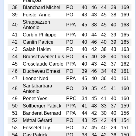
François
38
Blanchard Michel
PO
40
46
44
39
169
39
Forster Anne
PO
43
43
45
38
169
Strappazzon
40
PPA
45
38
45
40
168
Antonio
41
Corbin Philippe
PPA
40
44
42
39
165
42
Cantin Patrice
PO
40
46
40
39
165
43
Salah Hakim
PO
40
42
38
43
163
44
Brunschweiler Luis
PO
45
40
38
40
163
45
Grosclaude Carole
PPA
40
43
42
37
162
46
Ducheveu Ernest
PO
39
46
34
42
161
47
Leonor Ned
PPA
45
40
36
40
161
Santabarbara
48
PO
39
35
45
41
160
Antonio
49
Penet Yves
PPC
34
45
41
40
160
50
Sollberger Patrick
PPA
41
48
33
37
159
51
Banderet Bernard
PPA
44
42
30
40
156
52
Métral Gérard
PO
43
25
42
44
154
53
Fesselet Lily
PO
37
45
40
29
151
54
Gay Patrick
PO
38
34
42
36
150