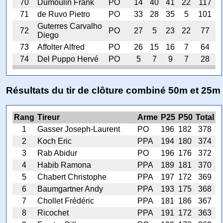
70
Dumoulin Frank
PO
14
40
41
22
117
71
de Ruvo Pietro
PO
33
28
35
5
101
Guterres Carvalho
72
PO
27
5
23
22
77
Diego
73
Affolter Alfred
PO
26
15
16
7
64
74
Del Puppo Hervé
PO
5
7
9
7
28
Résultats du tir de clôture combiné 50m et 25m
Rang
Tireur
Arme
P25
P50
Total
1
Gasser Joseph-Laurent
PO
196
182
378
2
Koch Eric
PPA
194
180
374
3
Rab Abidur
PO
196
176
372
4
Habib Ramona
PPA
189
181
370
5
Chabert Christophe
PPA
197
172
369
6
Baumgartner Andy
PPA
193
175
368
7
Chollet Frédéric
PPA
181
186
367
8
Ricochet
PPA
191
172
363