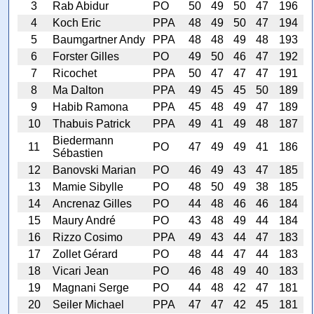
3
Rab Abidur
PO
50
49
50
47
196
4
Koch Eric
PPA
48
49
50
47
194
5
Baumgartner Andy
PPA
48
48
49
48
193
6
Forster Gilles
PO
49
50
46
47
192
7
Ricochet
PPA
50
47
47
47
191
8
Ma Dalton
PPA
49
45
45
50
189
9
Habib Ramona
PPA
45
48
49
47
189
10
Thabuis Patrick
PPA
49
41
49
48
187
Biedermann
11
PO
47
49
49
41
186
Sébastien
12
Banovski Marian
PO
46
49
43
47
185
13
Mamie Sibylle
PO
48
50
49
38
185
14
Ancrenaz Gilles
PO
44
48
46
46
184
15
Maury André
PO
43
48
49
44
184
16
Rizzo Cosimo
PPA
49
43
44
47
183
17
Zollet Gérard
PO
48
44
47
44
183
18
Vicari Jean
PO
46
48
49
40
183
19
Magnani Serge
PO
44
48
42
47
181
20
Seiler Michael
PPA
47
47
42
45
181