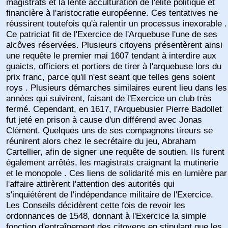
magistrats et la lente acculturation de l'élite politique et
financière à l'aristocratie européenne. Ces tentatives ne
réussirent toutefois qu'à ralentir un processus inexorable .
Ce patriciat fit de l'Exercice de l'Arquebuse l'une de ses
alcôves réservées. Plusieurs citoyens présentèrent ainsi
une requête le premier mai 1607 tendant à interdire aux
guaicts, officiers et portiers de tirer à l'arquebuse lors du
prix franc, parce qu'il n'est seant que telles gens soient
roys . Plusieurs démarches similaires eurent lieu dans les
années qui suivirent, faisant de l'Exercice un club très
fermé. Cependant, en 1617, l'Arquebusier Pierre Badollet
fut jeté en prison à cause d'un différend avec Jonas
Clément. Quelques uns de ses compagnons tireurs se
réunirent alors chez le secrétaire du jeu, Abraham
Cartellier, afin de signer une requête de soutien. Ils furent
également arrêtés, les magistrats craignant la mutinerie
et le monopole . Ces liens de solidarité mis en lumière par
l'affaire attirèrent l'attention des autorités qui
s'inquiétèrent de l'indépendance militaire de l'Exercice.
Les Conseils décidèrent cette fois de revoir les
ordonnances de 1548, donnant à l'Exercice la simple
fonction d'entraînement des citoyens en stipulant que les