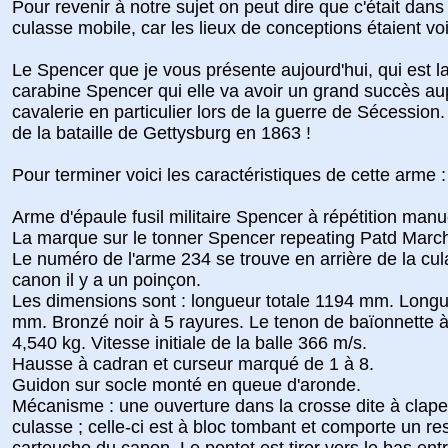
Pour revenir à notre sujet on peut dire que c'était dans
culasse mobile, car les lieux de conceptions étaient voi
Le Spencer que je vous présente aujourd'hui, qui est la 
carabine Spencer qui elle va avoir un grand succès aup
cavalerie en particulier lors de la guerre de Sécession.
de la bataille de Gettysburg en 1863 !
Pour terminer voici les caractéristiques de cette arme :
Arme d'épaule fusil militaire Spencer à répétition manu
La marque sur le tonner Spencer repeating Patd Marc
Le numéro de l'arme 234 se trouve en arrière de la cu
canon il y a un poinçon.
Les dimensions sont : longueur totale 1194 mm. Longu
mm. Bronzé noir à 5 rayures. Le tenon de baïonnette à 
4,540 kg. Vitesse initiale de la balle 366 m/s.
Hausse à cadran et curseur marqué de 1 à 8.
Guidon sur socle monté en queue d'aronde.
Mécanisme : une ouverture dans la crosse dite à clape
culasse ; celle-ci est à bloc tombant et comporte un re
cartouche du canon. Le pontet est tirer vers le bas entraî