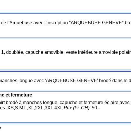
s de l'Arquebuse avec l'inscription "ARQUEBUSE GENEVE" bro
 1, doublée, capuche amovible, veste intérieure amovible polai
à manches longue avec 'ARQUEBUSE GENEVE' brodé dans le 
he et fermeture
rt brodé à manches longue, capuche et fermeture éclaire a
les:
XS,S,M,L,XL,2XL,3XL,4XL
Prix (Fr. CH):
50.-
e