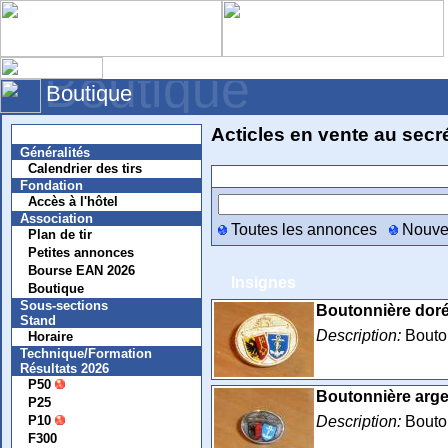
Boutique
Boutique
Acticles en vente au secré
Nouvelles
Généralités
Calendrier des tirs
Recherche
Fondation
Accès à l'hôtel
Association
Toutes les annonces
Nouve
Plan de tir
Petites annonces
Bourse EAN 2026
Insignes
Boutique
Sous-sections
Boutonnière dor
Stand
Description:
Bouton
Horaire
Technique/Formation
Résultats 2026
P50
Boutonnière arg
P25
Description:
Bouton
P10
F300