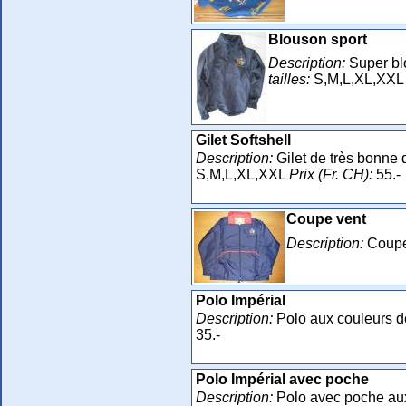
Blouson sport
Description:
Super blo
tailles:
S,M,L,XL,XX
Gilet Softshell
Description:
Gilet de très bonne
S,M,L,XL,XXL
Prix (Fr. CH):
55.-
Coupe vent
Description:
Coupe 
Polo Impérial
Description:
Polo aux couleurs 
35.-
Polo Impérial avec poche
Description:
Polo avec poche au