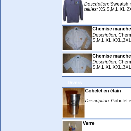
Description:
Sweatshir
tailles:
XS,S,M,L,XL,2
Chemise manche
Description:
Chemis
S,M,L,XL,XXL,3X
Chemise manche
Description:
Chemis
S,M,L,XL,XXL,3X
Divers
Gobelet en étain
Description:
Gobelet e
Verre