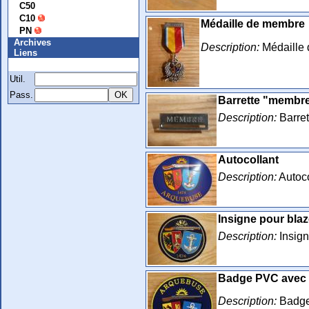
C50
C10
Médaille de membre
PN
Archives
Description:
Médaille 
Liens
Membre
Util.
Pass.
Barrette "membr
Description:
Barret
Autocollant
Description:
Autoco
Insigne pour blaz
Description:
Insign
Badge PVC avec 
Description:
Badge 