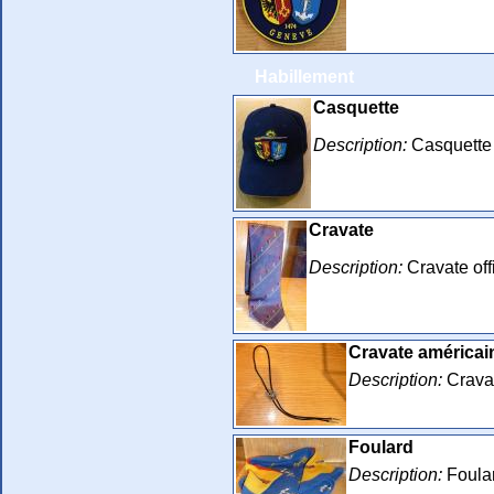
Habillement
Casquette
Description:
Casquette 
Cravate
Description:
Cravate off
Cravate américai
Description:
Cravat
Foulard
Description:
Foular