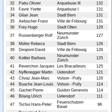
32
Patru Olivier
Arquebuse III
132
33
Favre Yvette
Arquebuse I
131
34
Gilan Jean
Stadt Bern
131
35
Aebischer Franz
Ville de Fribourg
131
36
Frey Hugo
Stadt Olten
129
Neumunster
37
Russenberger Rolf
127
Zürich
38
Müller Rebeca
Stadt Bern
126
39
Despont David
Ville de Fribourg
126
Neumunster
40
Kottler Barbara
125
Zürich
41
Reverchon Jacques
Les Bracailleurs
125
42
Nyffenegger Martin
Uetendorf
121
43
Clivaz Jean-Marc
Volson - Pully
120
44
Buache Jean-Louis
Volson - Pully
114
45
Gachet Pierre
Guidon Genevois
114
46
Bilang Ulrich
Uetendorf
111
Feuerschutzen
47
Tschui Hans-Peter
96
Basel