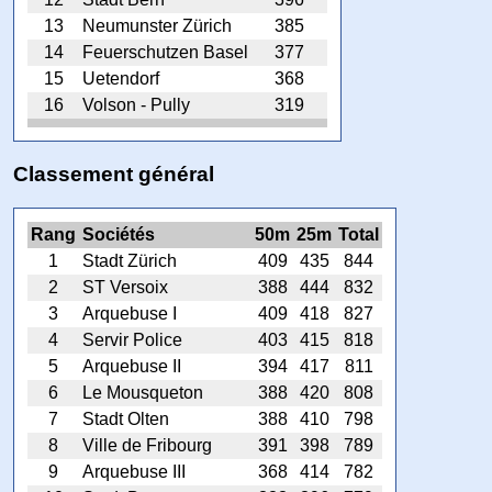
13
Neumunster Zürich
385
14
Feuerschutzen Basel
377
15
Uetendorf
368
16
Volson - Pully
319
Classement général
Rang
Sociétés
50m
25m
Total
1
Stadt Zürich
409
435
844
2
ST Versoix
388
444
832
3
Arquebuse I
409
418
827
4
Servir Police
403
415
818
5
Arquebuse II
394
417
811
6
Le Mousqueton
388
420
808
7
Stadt Olten
388
410
798
8
Ville de Fribourg
391
398
789
9
Arquebuse III
368
414
782