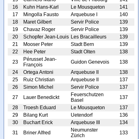
16
Kuhn Hans-Karl
Le Mousqueton
141
17
Mingolla Fausto
Arquebuse I
140
18
Maret Gilbert
Servir Police
139
19
Chavaz Roger
Servir Police
139
20
Schopfer Jean-Louis
Les Bracailleurs
139
21
Mooser Peter
Stadt Bern
139
22
Hee Peter
Stadt Olten
138
Pérusset Jean-
23
Guidon Genevois
138
François
24
Ortega Antoni
Arquebuse II
138
25
Ruiz Christian
Arquebuse II
137
26
Simon Michel
Servir Police
137
Feuerschutzen
27
Lauer Benedickt
137
Basel
28
Troesh Eduard
Le Mousqueton
137
29
Bilang Kurt
Uetendorf
136
30
Buchart Erick
Arquebuse III
134
Neumunster
31
Briner Alfred
133
Zürich