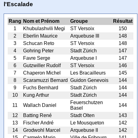
l'Escalade
Rang
Nom et Prénom
Groupe
Résultat
1
Khubulashvili Megi
ST Versoix
150
2
Eberlin Maurice
Arquebuse III
148
3
Schucan Reto
ST Versoix
148
4
Gohring Peter
Stadt Zürich
147
5
Favre Serge
Arquebuse I
147
6
Gutzwiller Rudolf
ST Versoix
146
7
Chaperon Michel
Les Bracailleurs
145
8
Scaramuzzi Bernard
Guidon Genevois
144
9
Fuchs Bernhard
Stadt Zürich
144
10
Kung Arthur
Stadt Zürich
144
Feuerschutzen
11
Wallach Daniel
144
Basel
12
Batting René
Stadt Olten
143
13
Fischer André
Le Mousqueton
142
14
Grodwohl Marcel
Arquebuse II
142
15
Carmelo Mario
Ville de Fribourg
141