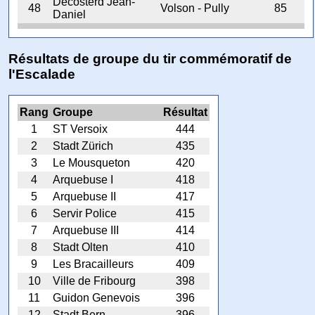
Decosterd Jean-
48
Volson - Pully
85
Daniel
Résultats de groupe du tir commémoratif de
l'Escalade
Rang
Groupe
Résultat
1
ST Versoix
444
2
Stadt Zürich
435
3
Le Mousqueton
420
4
Arquebuse I
418
5
Arquebuse II
417
6
Servir Police
415
7
Arquebuse III
414
8
Stadt Olten
410
9
Les Bracailleurs
409
10
Ville de Fribourg
398
11
Guidon Genevois
396
12
Stadt Bern
396