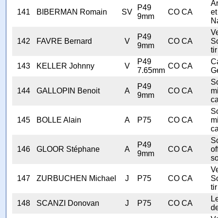
A
P49
141
BIBERMAN Romain
SV
CO CA
et
9mm
N
V
P49
142
FAVRE Bernard
V
CO CA
S
9mm
tir
P49
C
143
KELLER Johnny
V
CO CA
7.65mm
G
S
P49
144
GALLOPIN Benoit
A
CO CA
mi
9mm
ca
S
145
BOLLE Alain
A
P75
CO CA
mi
ca
S
P49
146
GLOOR Stéphane
A
CO CA
of
9mm
so
V
147
ZURBUCHEN Michael
J
P75
CO CA
S
tir
Le
148
SCANZI Donovan
J
P75
CO CA
de