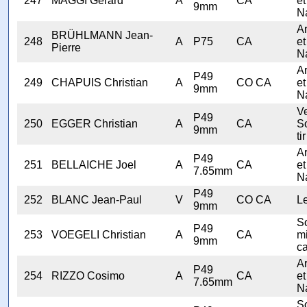
247
MAGGI Gérard
A
CA
et
9mm
N
A
BRÜHLMANN Jean-
248
A
P75
CA
et
Pierre
N
A
P49
249
CHAPUIS Christian
A
CO CA
et
9mm
N
V
P49
250
EGGER Christian
A
CA
S
9mm
tir
A
P49
251
BELLAICHE Joel
A
CA
et
7.65mm
N
P49
252
BLANC Jean-Paul
V
CO CA
Le
9mm
S
P49
253
VOEGELI Christian
A
CA
mi
9mm
ca
A
P49
254
RIZZO Cosimo
A
CA
et
7.65mm
N
S