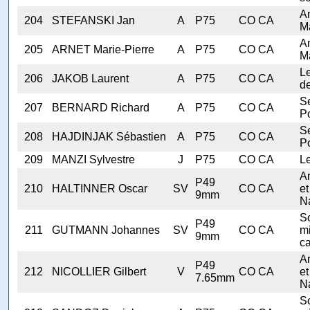
A
204
STEFANSKI Jan
A
P75
CO CA
M
A
205
ARNET Marie-Pierre
A
P75
CO CA
M
Le
206
JAKOB Laurent
A
P75
CO CA
de
Se
207
BERNARD Richard
A
P75
CO CA
Po
Se
208
HAJDINJAK Sébastien
A
P75
CO CA
Po
209
MANZI Sylvestre
J
P75
CO CA
Le
A
P49
210
HALTINNER Oscar
SV
CO CA
et
9mm
N
S
P49
211
GUTMANN Johannes
SV
CO CA
mi
9mm
ca
A
P49
212
NICOLLIER Gilbert
V
CO CA
et
7.65mm
N
S