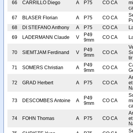
66
CARRILLO Diego
A
P75
CO CA
mi
ca
Se
67
BLASER Florian
A
P75
CO CA
Po
68
DI STEFANO Anthony
A
P75
CO CA
L
P49
69
LADERMANN Claude
V
CO CA
L
9mm
V
P49
70
SIEMTJAM Ferdinand
V
CO CA
S
9mm
tir
P49
C
71
SOMERS Christian
A
CO CA
9mm
G
A
72
GRAD Herbert
A
P75
CO CA
et
N
S
P49
73
DESCOMBES Antoine
A
CO CA
mi
9mm
ca
A
74
FOHN Thomas
A
P75
CO CA
et
N
Se