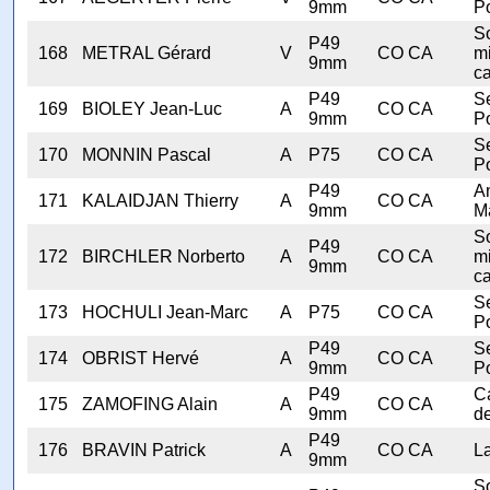
9mm
Po
S
P49
168
METRAL Gérard
V
CO CA
mi
9mm
ca
P49
Se
169
BIOLEY Jean-Luc
A
CO CA
9mm
Po
Se
170
MONNIN Pascal
A
P75
CO CA
Po
P49
A
171
KALAIDJAN Thierry
A
CO CA
9mm
M
S
P49
172
BIRCHLER Norberto
A
CO CA
mi
9mm
ca
Se
173
HOCHULI Jean-Marc
A
P75
CO CA
Po
P49
Se
174
OBRIST Hervé
A
CO CA
9mm
Po
P49
C
175
ZAMOFING Alain
A
CO CA
9mm
d
P49
176
BRAVIN Patrick
A
CO CA
L
9mm
S