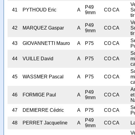
V
P49
41
PYTHOUD Eric
A
CO CA
S
9mm
tir
V
P49
42
MARQUEZ Gaspar
A
CO CA
S
9mm
tir
Se
43
GIOVANNETTI Mauro
A
P75
CO CA
Po
S
44
VUILLE David
A
P75
CO CA
mi
ca
S
45
WASSMER Pascal
A
P75
CO CA
mi
ca
A
P49
46
FORMIGE Paul
A
CO CA
et
9mm
N
Se
47
DEMIERRE Cédric
A
P75
CO CA
Po
P49
48
PERRET Jacqueline
A
CO CA
L
9mm
V