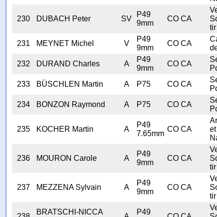
V
P49
230
DUBACH Peter
SV
CO CA
S
9mm
tir
P49
C
231
MEYNET Michel
V
CO CA
9mm
d
P49
Se
232
DURAND Charles
A
CO CA
9mm
Po
Se
233
BÜSCHLEN Martin
A
P75
CO CA
Po
Se
234
BONZON Raymond
A
P75
CO CA
Po
A
P49
235
KOCHER Martin
A
CO CA
et
7.65mm
N
V
P49
236
MOURON Carole
A
CO CA
S
9mm
tir
V
P49
237
MEZZENA Sylvain
A
CO CA
S
9mm
tir
V
BRATSCHI-NICCA
P49
238
A
CO CA
S