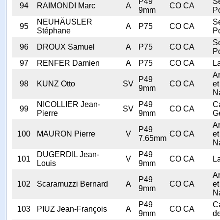
P49
Se
94
RAIMONDI Marc
A
CO CA
9mm
Po
NEUHÄUSLER
Se
95
A
P75
CO CA
Stéphane
Po
Se
96
DROUX Samuel
A
P75
CO CA
Po
97
RENFER Damien
A
P75
CO CA
L
A
P49
98
KUNZ Otto
SV
CO CA
et
9mm
N
NICOLLIER Jean-
P49
C
99
SV
CO CA
Pierre
9mm
G
A
P49
100
MAURON Pierre
V
CO CA
et
7.65mm
N
DUGERDIL Jean-
P49
101
V
CO CA
L
Louis
9mm
A
P49
102
Scaramuzzi Bernard
A
CO CA
et
9mm
N
P49
C
103
PIUZ Jean-François
A
CO CA
9mm
d