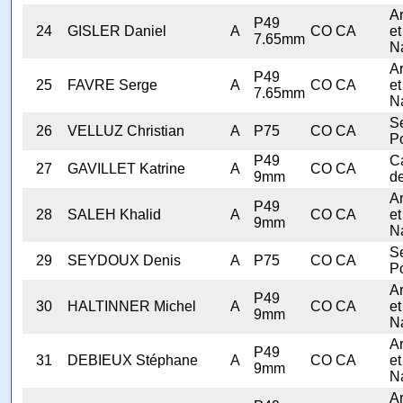
A
P49
24
GISLER Daniel
A
CO CA
et
7.65mm
N
A
P49
25
FAVRE Serge
A
CO CA
et
7.65mm
N
Se
26
VELLUZ Christian
A
P75
CO CA
Po
P49
C
27
GAVILLET Katrine
A
CO CA
9mm
d
A
P49
28
SALEH Khalid
A
CO CA
et
9mm
N
Se
29
SEYDOUX Denis
A
P75
CO CA
Po
A
P49
30
HALTINNER Michel
A
CO CA
et
9mm
N
A
P49
31
DEBIEUX Stéphane
A
CO CA
et
9mm
N
A