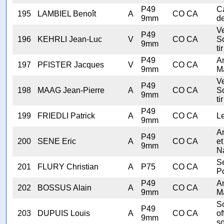
P49
C
195
LAMBIEL Benoît
A
CO CA
9mm
d
V
P49
196
KEHRLI Jean-Luc
V
CO CA
S
9mm
tir
P49
A
197
PFISTER Jacques
V
CO CA
9mm
M
V
P49
198
MAAG Jean-Pierre
A
CO CA
S
9mm
tir
P49
199
FRIEDLI Patrick
A
CO CA
Le
9mm
A
P49
200
SENE Eric
A
CO CA
et
9mm
N
Se
201
FLURY Christian
A
P75
CO CA
Po
P49
A
202
BOSSUS Alain
A
CO CA
9mm
M
S
P49
203
DUPUIS Louis
A
CO CA
of
9mm
so