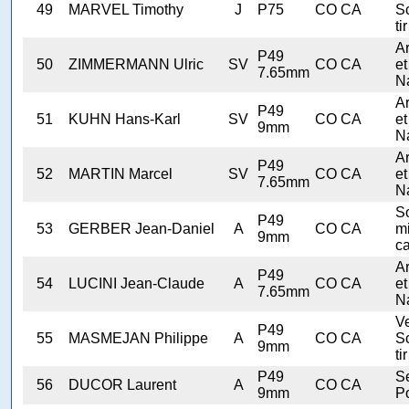
49
MARVEL Timothy
J
P75
CO CA
S
tir
A
P49
50
ZIMMERMANN Ulric
SV
CO CA
et
7.65mm
N
A
P49
51
KUHN Hans-Karl
SV
CO CA
et
9mm
N
A
P49
52
MARTIN Marcel
SV
CO CA
et
7.65mm
N
S
P49
53
GERBER Jean-Daniel
A
CO CA
mi
9mm
ca
A
P49
54
LUCINI Jean-Claude
A
CO CA
et
7.65mm
N
V
P49
55
MASMEJAN Philippe
A
CO CA
S
9mm
tir
P49
Se
56
DUCOR Laurent
A
CO CA
9mm
Po