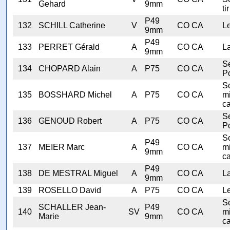
Gehard
9mm
tir
P49
132
SCHILL Catherine
V
CO CA
Le
9mm
P49
133
PERRET Gérald
A
CO CA
L
9mm
Se
134
CHOPARD Alain
A
P75
CO CA
Po
S
135
BOSSHARD Michel
A
P75
CO CA
mi
ca
Se
136
GENOUD Robert
A
P75
CO CA
Po
S
P49
137
MEIER Marc
A
CO CA
mi
9mm
ca
P49
138
DE MESTRAL Miguel
A
CO CA
L
9mm
139
ROSELLO David
A
P75
CO CA
Le
S
SCHALLER Jean-
P49
140
SV
CO CA
mi
Marie
9mm
ca