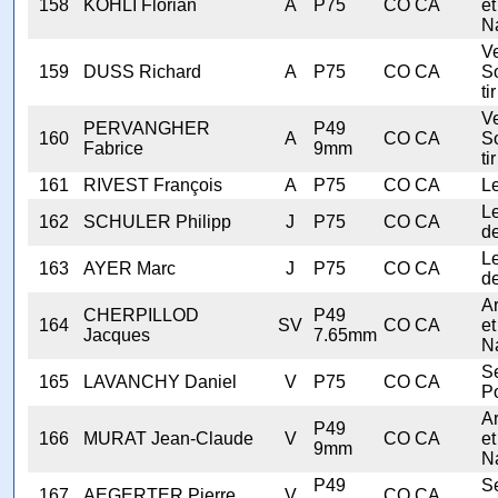
158
KOHLI Florian
A
P75
CO CA
et
N
V
159
DUSS Richard
A
P75
CO CA
S
tir
V
PERVANGHER
P49
160
A
CO CA
S
Fabrice
9mm
tir
161
RIVEST François
A
P75
CO CA
Le
Le
162
SCHULER Philipp
J
P75
CO CA
de
Le
163
AYER Marc
J
P75
CO CA
de
A
CHERPILLOD
P49
164
SV
CO CA
et
Jacques
7.65mm
N
Se
165
LAVANCHY Daniel
V
P75
CO CA
Po
A
P49
166
MURAT Jean-Claude
V
CO CA
et
9mm
N
P49
Se
167
AEGERTER Pierre
V
CO CA