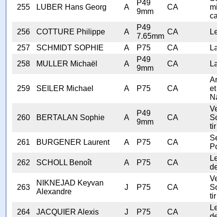
P49
255
LUBER Hans Georg
A
CA
mi
9mm
ca
P49
256
COTTURE Philippe
A
CA
Le
7.65mm
257
SCHMIDT SOPHIE
A
P75
CA
L
P49
258
MULLER Michaël
A
CA
L
9mm
A
259
SEILER Michael
A
P75
CA
et
N
V
P49
260
BERTALAN Sophie
A
CA
S
9mm
tir
Se
261
BURGENER Laurent
A
P75
CA
Po
Le
262
SCHOLL Benoît
A
P75
CA
de
V
NIKNEJAD Keyvan
263
J
P75
CA
S
Alexandre
tir
Le
264
JACQUIER Alexis
J
P75
CA
de