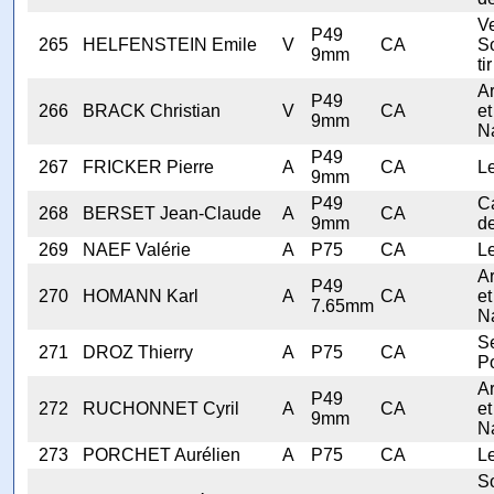
V
P49
265
HELFENSTEIN Emile
V
CA
S
9mm
tir
A
P49
266
BRACK Christian
V
CA
et
9mm
N
P49
267
FRICKER Pierre
A
CA
Le
9mm
P49
C
268
BERSET Jean-Claude
A
CA
9mm
d
269
NAEF Valérie
A
P75
CA
Le
A
P49
270
HOMANN Karl
A
CA
et
7.65mm
N
Se
271
DROZ Thierry
A
P75
CA
Po
A
P49
272
RUCHONNET Cyril
A
CA
et
9mm
N
273
PORCHET Aurélien
A
P75
CA
Le
S