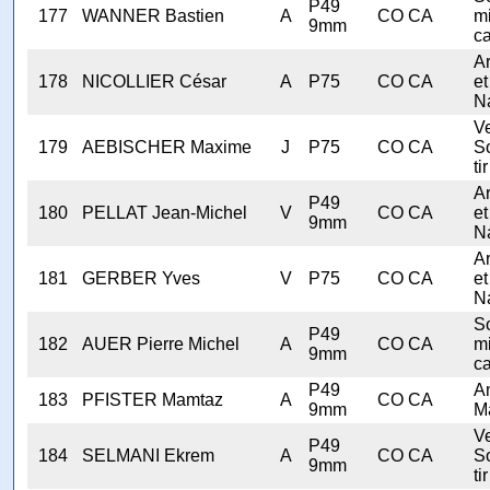
P49
177
WANNER Bastien
A
CO CA
mi
9mm
ca
A
178
NICOLLIER César
A
P75
CO CA
et
N
V
179
AEBISCHER Maxime
J
P75
CO CA
S
tir
A
P49
180
PELLAT Jean-Michel
V
CO CA
et
9mm
N
A
181
GERBER Yves
V
P75
CO CA
et
N
S
P49
182
AUER Pierre Michel
A
CO CA
mi
9mm
ca
P49
A
183
PFISTER Mamtaz
A
CO CA
9mm
M
V
P49
184
SELMANI Ekrem
A
CO CA
S
9mm
tir