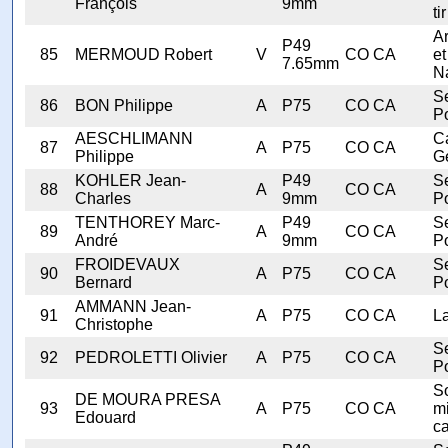
François
9mm
tir
A
P49
85
MERMOUD Robert
V
CO CA
et
7.65mm
N
Se
86
BON Philippe
A
P75
CO CA
Po
AESCHLIMANN
C
87
A
P75
CO CA
Philippe
G
KOHLER Jean-
P49
Se
88
A
CO CA
Charles
9mm
Po
TENTHOREY Marc-
P49
Se
89
A
CO CA
André
9mm
Po
FROIDEVAUX
Se
90
A
P75
CO CA
Bernard
Po
AMMANN Jean-
91
A
P75
CO CA
L
Christophe
Se
92
PEDROLETTI Olivier
A
P75
CO CA
Po
S
DE MOURA PRESA
93
A
P75
CO CA
mi
Edouard
ca