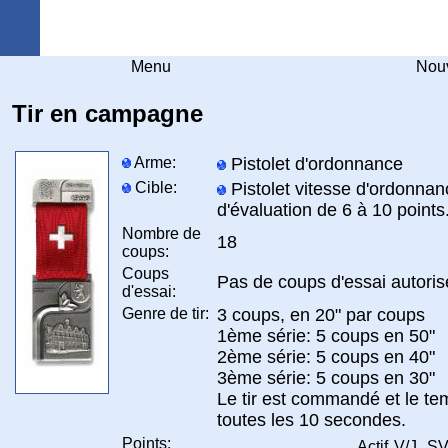
Arquebuse Genève
Menu
Nouv
Tir en campagne
Arme:
Pistolet d'ordonnance
Cible:
Pistolet vitesse d'ordonnan
d'évaluation de 6 à 10 points
Nombre de
18
coups:
Coups
Pas de coups d'essai autoris
d'essai:
Genre de tir:
3 coups, en 20" par coups
1ème série: 5 coups en 50"
2ème série: 5 coups en 40"
3ème série: 5 coups en 30"
Le tir est commandé et le t
toutes les 10 secondes.
Points:
Actif
V/J
SV