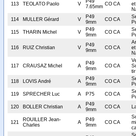
P49
113
TEOLATO Paolo
V
CO CA
et
7.65mm
N
P49
Se
114
MULLER Gérard
V
CO CA
9mm
Po
P49
Se
115
THARIN Michel
V
CO CA
9mm
Po
A
P49
116
RUIZ Christian
V
CO CA
et
9mm
N
V
P49
117
CRAUSAZ Michel
A
CO CA
S
9mm
tir
P49
Se
118
LOVIS André
A
CO CA
9mm
Po
Se
119
SPRECHER Luc
A
P75
CO CA
Po
P49
120
BOLLER Christian
A
CO CA
L
9mm
S
ROUILLER Jean-
P49
121
A
CO CA
mi
Charles
9mm
ca
S