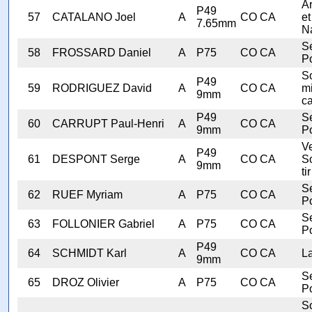
A
P49
57
CATALANO Joel
A
CO CA
et
7.65mm
N
Se
58
FROSSARD Daniel
A
P75
CO CA
Po
S
P49
59
RODRIGUEZ David
A
CO CA
mi
9mm
ca
P49
Se
60
CARRUPT Paul-Henri
A
CO CA
9mm
Po
V
P49
61
DESPONT Serge
A
CO CA
S
9mm
tir
Se
62
RUEF Myriam
A
P75
CO CA
Po
Se
63
FOLLONIER Gabriel
A
P75
CO CA
Po
P49
64
SCHMIDT Karl
A
CO CA
L
9mm
Se
65
DROZ Olivier
A
P75
CO CA
Po
S