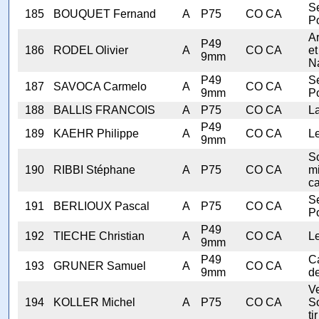
Se
185
BOUQUET Fernand
A
P75
CO CA
Po
A
P49
186
RODEL Olivier
A
CO CA
et
9mm
N
P49
Se
187
SAVOCA Carmelo
A
CO CA
9mm
Po
188
BALLIS FRANCOIS
A
P75
CO CA
L
P49
189
KAEHR Philippe
A
CO CA
Le
9mm
S
190
RIBBI Stéphane
A
P75
CO CA
mi
ca
Se
191
BERLIOUX Pascal
A
P75
CO CA
Po
P49
192
TIECHE Christian
A
CO CA
Le
9mm
P49
C
193
GRUNER Samuel
A
CO CA
9mm
d
V
194
KOLLER Michel
A
P75
CO CA
S
tir