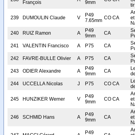
François
9mm
tir
A
P49
239
DUMOULIN Claude
V
CO CA
et
7.65mm
N
P49
Se
240
RUIZ Ramon
A
CA
9mm
Po
Se
241
VALENTIN Francisco
A
P75
CA
Po
Se
242
FAVRE-BULLE Olivier
A
P75
CA
Po
P49
Le
243
ODIER Alexandre
A
CA
9mm
de
Le
244
UCCELLA Nicolas
J
P75
CO CA
de
A
P49
245
HUNZIKER Werner
V
CO CA
et
9mm
N
A
P49
246
SCHMID Hans
A
CA
et
9mm
N
A
P49