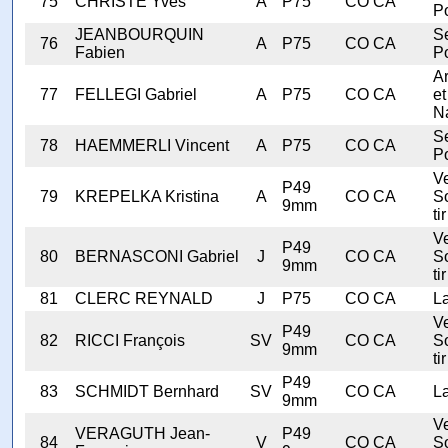
75
CHRISTE Yves
A
P75
CO CA
Po
JEANBOURQUIN
Se
76
A
P75
CO CA
Fabien
Po
A
77
FELLEGI Gabriel
A
P75
CO CA
et
N
Se
78
HAEMMERLI Vincent
A
P75
CO CA
Po
V
P49
79
KREPELKA Kristina
A
CO CA
S
9mm
tir
V
P49
80
BERNASCONI Gabriel
J
CO CA
S
9mm
tir
81
CLERC REYNALD
J
P75
CO CA
L
V
P49
82
RICCI François
SV
CO CA
S
9mm
tir
P49
83
SCHMIDT Bernhard
SV
CO CA
L
9mm
V
VERAGUTH Jean-
P49
84
V
CO CA
S