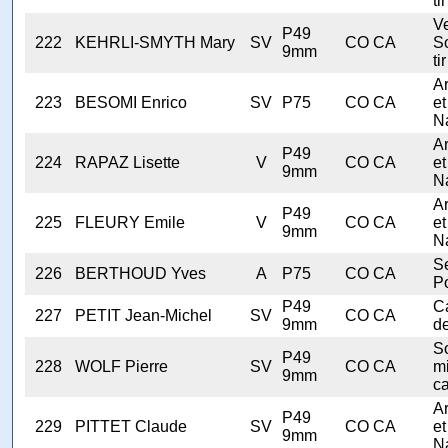
tir
V
P49
222
KEHRLI-SMYTH Mary
SV
CO CA
S
9mm
tir
A
223
BESOMI Enrico
SV
P75
CO CA
et
N
A
P49
224
RAPAZ Lisette
V
CO CA
et
9mm
N
A
P49
225
FLEURY Emile
V
CO CA
et
9mm
N
Se
226
BERTHOUD Yves
A
P75
CO CA
Po
P49
C
227
PETIT Jean-Michel
SV
CO CA
9mm
d
S
P49
228
WOLF Pierre
SV
CO CA
mi
9mm
ca
A
P49
229
PITTET Claude
SV
CO CA
et
9mm
N