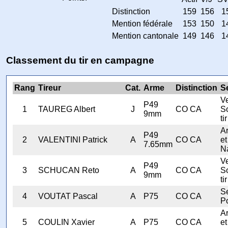
Distinction
159
156
1
Mention fédérale
153
150
1
Mention cantonale
149
146
1
Classement du tir en campagne
Rang
Tireur
Cat.
Arme
Distinction
S
V
P49
1
TAUREG Albert
J
CO CA
S
9mm
tir
A
P49
2
VALENTINI Patrick
A
CO CA
et
7.65mm
N
V
P49
3
SCHUCAN Reto
A
CO CA
S
9mm
tir
Se
4
VOUTAT Pascal
A
P75
CO CA
Po
A
5
COULIN Xavier
A
P75
CO CA
et