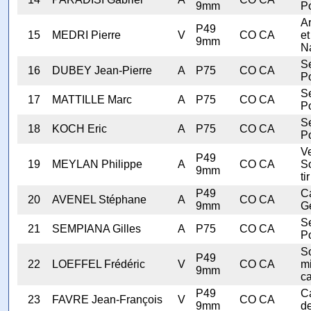
9mm
Po
A
P49
15
MEDRI Pierre
V
CO CA
et
9mm
N
Se
16
DUBEY Jean-Pierre
A
P75
CO CA
Po
Se
17
MATTILLE Marc
A
P75
CO CA
Po
Se
18
KOCH Eric
A
P75
CO CA
Po
V
P49
19
MEYLAN Philippe
A
CO CA
S
9mm
tir
P49
C
20
AVENEL Stéphane
A
CO CA
9mm
G
Se
21
SEMPIANA Gilles
A
P75
CO CA
Po
S
P49
22
LOEFFEL Frédéric
V
CO CA
mi
9mm
ca
P49
C
23
FAVRE Jean-François
V
CO CA
9mm
d