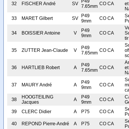
P49
32
FISCHER André
SV
CO CA
et
7.65mm
N
P49
Se
33
MARET Gilbert
SV
CO CA
9mm
Po
V
P49
34
BOISSIER Antoine
V
CO CA
S
9mm
tir
S
P49
35
ZUTTER Jean-Claude
V
CO CA
of
7.65mm
so
A
P49
36
HARTLIEB Robert
A
CO CA
et
7.65mm
N
S
P49
37
MAURY André
A
CO CA
mi
9mm
ca
HOOGTEILING
P49
C
38
A
CO CA
Jacques
9mm
G
Se
39
CLERC Didier
A
P75
CO CA
Po
Se
40
REPOND Pierre-André
A
P75
CO CA
Po