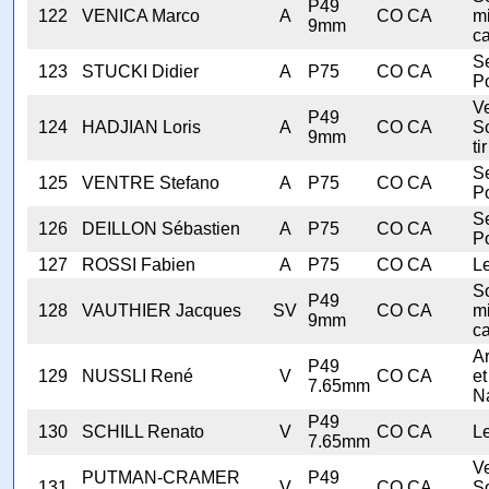
P49
122
VENICA Marco
A
CO CA
mi
9mm
ca
Se
123
STUCKI Didier
A
P75
CO CA
Po
V
P49
124
HADJIAN Loris
A
CO CA
S
9mm
tir
Se
125
VENTRE Stefano
A
P75
CO CA
Po
Se
126
DEILLON Sébastien
A
P75
CO CA
Po
127
ROSSI Fabien
A
P75
CO CA
Le
S
P49
128
VAUTHIER Jacques
SV
CO CA
mi
9mm
ca
A
P49
129
NUSSLI René
V
CO CA
et
7.65mm
N
P49
130
SCHILL Renato
V
CO CA
Le
7.65mm
V
PUTMAN-CRAMER
P49
131
V
CO CA
S