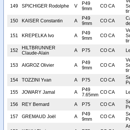
V
P49
149
SPICHIGER Rodolphe
V
CO CA
S
9mm
tir
P49
C
150
KAISER Constantin
A
CO CA
9mm
d
V
P49
151
KREPELKA Ivo
A
CO CA
S
9mm
tir
HILTBRUNNER
152
A
P75
CO CA
Le
Claude-Alain
V
P49
153
AIGROZ Olivier
A
CO CA
S
9mm
tir
Se
154
TOZZINI Yvan
A
P75
CO CA
Po
P49
155
JOWARY Jamal
A
CO CA
Le
7.65mm
Se
156
REY Bernard
A
P75
CO CA
Po
P49
Se
157
GREMAUD Joël
A
CO CA
9mm
Po
A