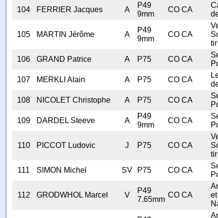
P49
C
104
FERRIER Jacques
A
CO CA
9mm
d
V
P49
105
MARTIN Jérôme
A
CO CA
S
9mm
tir
Se
106
GRAND Patrice
A
P75
CO CA
Po
Le
107
MERKLI Alain
A
P75
CO CA
de
Se
108
NICOLET Christophe
A
P75
CO CA
Po
P49
Se
109
DARDEL Steeve
A
CO CA
9mm
Po
V
110
PICCOT Ludovic
J
P75
CO CA
S
tir
Se
111
SIMON Michel
SV
P75
CO CA
Po
A
P49
112
GRODWHOL Marcel
V
CO CA
et
7.65mm
N
A