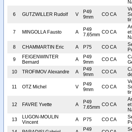
N
V
P49
6
GUTZWILLER Rudolf
V
CO CA
S
9mm
tir
A
P49
7
MINGOLLA Fausto
A
CO CA
et
7.65mm
N
Se
8
CHAMMARTIN Eric
A
P75
CO CA
Po
FEIGENWINTER
P49
C
9
A
CO CA
Bernard
9mm
G
P49
C
10
TROFIMOV Alexandre
A
CO CA
9mm
d
V
P49
11
OTZ Michel
V
CO CA
S
9mm
tir
A
P49
12
FAVRE Yvette
A
CO CA
et
7.65mm
N
LUGON-MOULIN
Se
13
A
P75
CO CA
Vincent
Po
P49
Se
14
PARADISI Gabriel
A
CO CA