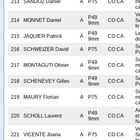
213
SANDOZ Daniel
A
P75
CO CA
mi
ca
V
P49
214
MONNET Daniel
A
CO CA
S
9mm
tir
P49
Le
215
JAQUIER Patrick
A
CO CA
9mm
de
Se
216
SCHWEIZER David
A
P75
CO CA
Po
S
P49
217
MONTAGUTI Olivier
A
CO CA
mi
9mm
ca
P49
Se
218
SCHENEVEY Gilles
A
CO CA
9mm
Po
S
219
MAURY Florian
A
P75
CO CA
mi
ca
A
P49
220
SCHOLL Laurent
A
CO CA
et
9mm
N
V
221
VICENTE Joana
A
P75
CO CA
S