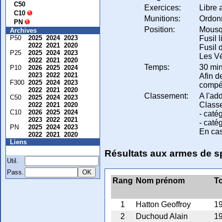
C50
Exercices:
Libre 
C10
Munitions:
Ordon
PN
Position:
Mousqu
Archives
Fusil 
P50
2025
2024
2023
2022
2021
2020
Fusil 
P25
2025
2024
2023
Les Vé
2022
2021
2020
Temps:
30 min
P10
2026
2025
2024
2023
2022
2021
Afin d
F300
2025
2024
2023
compét
2022
2021
2020
Classement:
A l'ad
C50
2025
2024
2023
Class
2022
2021
2020
C10
2026
2025
2024
- caté
2023
2022
2021
- caté
PN
2025
2024
2023
En cas
2022
2021
2020
Liens
Membre
Résultats aux armes de s
Util.
Pass.
Rang
Nom prénom
To
1
Hatton Geoffroy
19
2
Duchoud Alain
19