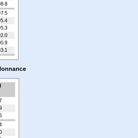
8.8
7.5
5.4
5.3
2.0
0.9
3.1
rdonnance
l
7
9
6
4
0