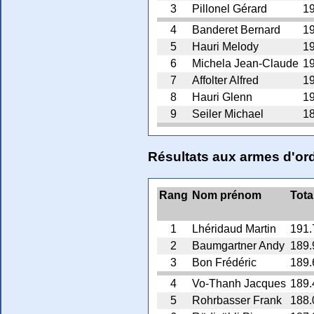
3
Pillonel Gérard
19
4
Banderet Bernard
19
5
Hauri Melody
19
6
Michela Jean-Claude
19
7
Affolter Alfred
19
8
Hauri Glenn
19
9
Seiler Michael
18
Résultats aux armes d'o
Rang
Nom prénom
Tota
1
Lhéridaud Martin
191.
2
Baumgartner Andy
189.
3
Bon Frédéric
189.
4
Vo-Thanh Jacques
189.
5
Rohrbasser Frank
188.