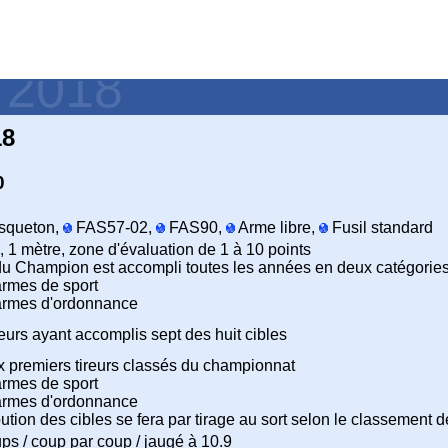
- 2018
18
0
queton,
FAS57-02,
FAS90,
Arme libre,
Fusil standard
 1 mètre, zone d'évaluation de 1 à 10 points
 du Champion est accompli toutes les années en deux catégories
armes de sport
armes d'ordonnance
reurs ayant accomplis sept des huit cibles
x premiers tireurs classés du championnat
armes de sport
armes d'ordonnance
ibution des cibles se fera par tirage au sort selon le classement d
ps / coup par coup / jaugé à 10.9