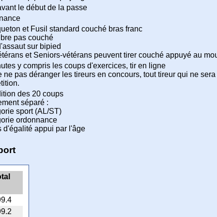
avant le début de la passe
nance
eton et Fusil standard couché bras franc
libre pas couché
d'assaut sur bipied
térans et Seniors-vétérans peuvent tirer couché appuyé au mous
utes y compris les coups d'exercices, tir en ligne
e ne pas déranger les tireurs en concours, tout tireur qui ne ser
ition.
dition des 20 coups
ement séparé :
gorie sport (AL/ST)
gorie ordonnance
 d'égalité appui par l'âge
port
tal
9.4
9.2