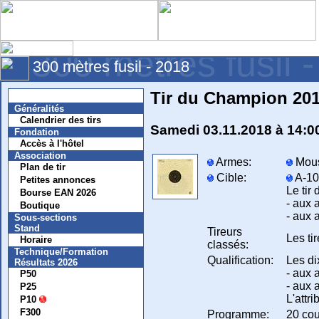
300 mètres fusil 
300 mètres fusil - 2018
Tir du Champion 20
Nouvelles
Généralités
Calendrier des tirs
Samedi 03.11.2018 à 14:0
Fondation
Accès à l'hôtel
Association
Armes:
Mous
Plan de tir
Cible:
A-10,
Petites annonces
Le tir
Bourse EAN 2026
- aux 
Boutique
- aux 
Sous-sections
Stand
Tireurs
Les ti
Horaire
classés:
Technique/Formation
Qualification:
Les di
Résultats 2026
- aux 
P50
- aux 
P25
L'attr
P10
F300
Programme:
20 cou