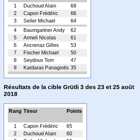
1
Duchoud Alain
68
2
Capon Frédéric
66
3
Seiler Michael
64
4
Baumgartner Andy
62
5
Armeli Nicolas
61
6
Ancrenaz Gilles
53
7
Fischer Michael
50
8
Seydoux Tom
47
9
Kardaras Panagiotis
35
Résultats de la cible Grütli 3 des 23 et 25 août
2018
Rang
Tireur
Points
1
Capon Frédéric
65
2
Duchoud Alain
60