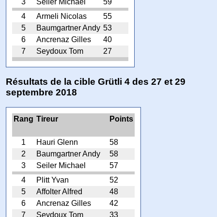
3
Seiler Michael
59
4
Armeli Nicolas
55
5
Baumgartner Andy
53
6
Ancrenaz Gilles
40
7
Seydoux Tom
27
Résultats de la cible Grütli 4 des 27 et 29
septembre 2018
Rang
Tireur
Points
1
Hauri Glenn
58
2
Baumgartner Andy
58
3
Seiler Michael
57
4
Plitt Yvan
52
5
Affolter Alfred
48
6
Ancrenaz Gilles
42
7
Seydoux Tom
33