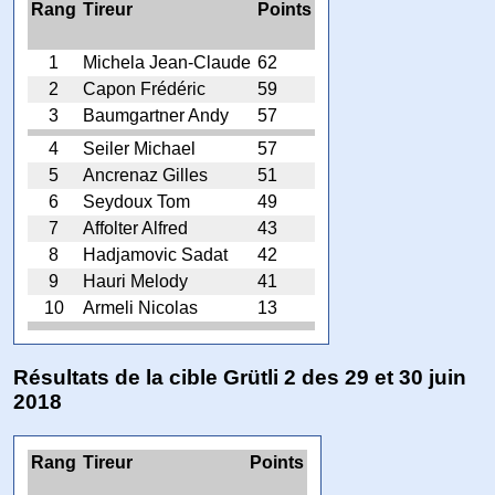
Rang
Tireur
Points
1
Michela Jean-Claude
62
2
Capon Frédéric
59
3
Baumgartner Andy
57
4
Seiler Michael
57
5
Ancrenaz Gilles
51
6
Seydoux Tom
49
7
Affolter Alfred
43
8
Hadjamovic Sadat
42
9
Hauri Melody
41
10
Armeli Nicolas
13
Résultats de la cible Grütli 2 des 29 et 30 juin
2018
Rang
Tireur
Points