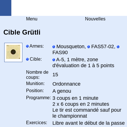
Arquebuse Genève
Menu
Nouvelles
Cible Grütli
Armes:
Mousqueton,
FAS57-02,
FAS90
Cible:
A-5, 1 mètre, zone
d'évaluation de 1 à 5 points
Nombre de
15
coups:
Munition:
Ordonnance
Position:
A genou
Programme:
3 coups en 1 minute
2 x 6 coups en 2 minutes
Le tir est commandé sauf pour
le championnat
Exercices:
Libre avant le début de la passe