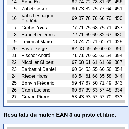
14
Sené Eric
82
74
72
78
81
69
456
15
Zollet Gérard
80
73
82
75
77
64
451
Valls Lespagnol
16
69
87
78
78
68
70
450
Frédéric
17
Gerber Yves
77
71
75
68
75
71
437
18
Bandelier Denis
72
71
69
69
82
67
430
19
Levental Mario
73
74
75
71
65
71
429
20
Favre Serge
82
63
69
59
60
63
396
21
Fischer André
71
71
70
65
63
54
394
22
Nicollier Gilbert
67
68
61
61
61
69
387
23
Barbattini Daniel
60
64
53
55
66
56
354
24
Rieder Hans
68
54
61
68
35
58
344
25
Bonvin Frédéric
59
47
67
50
71
49
343
26
Caon Luciano
60
67
39
63
57
48
334
27
Gérard Pierre
53
43
53
57
57
70
333
Résultats du match EAN 3 au pistolet libre.