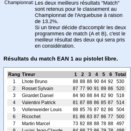
Championnat:
Les deux meilleurs résultats "Match"
sont retenus pour le classement au
Championnat de l'Arquebuse à raison
de 13.2%.
Si un tireur décide d'accomplir les deux
programmes de match (A et B), c'est le
meilleur résultat des deux qui sera pris
en considération.
Résultats du match EAN 1 au pistolet libre.
Rang
Tireur
1
2
3
4
5
6
Total
1
Lhote Bruno
88
88
88
90
84
92
530
2
Rosset Sylvain
87
77
90
91
89
86
520
3
Girardet Daniel
84
90
88
84
82
90
518
4
Valentini Patrick
81
87
88
86
85
87
514
5
Vollenweider Louis
88
85
76
87
82
86
504
6
Ricochet
81
86
83
87
86
77
500
7
Martin Marcel
73
82
88
88
78
88
497
8
Lucini Jean-Claude
84
88
73
86
79
78
488