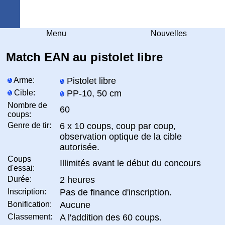
Arquebuse Genève
Menu
Nouvelles
Match EAN au pistolet libre
Arme:
Pistolet libre
Cible:
PP-10, 50 cm
Nombre de
60
coups:
Genre de tir:
6 x 10 coups, coup par coup,
observation optique de la cible
autorisée.
Coups
Illimités avant le début du concours
d'essai:
Durée:
2 heures
Inscription:
Pas de finance d'inscription.
Bonification:
Aucune
Classement:
A l'addition des 60 coups.