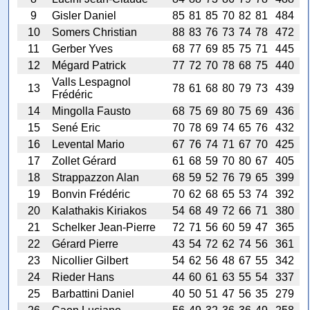
9
Gisler Daniel
85
81
85
70
82
81
484
10
Somers Christian
88
83
76
73
74
78
472
11
Gerber Yves
68
77
69
85
75
71
445
12
Mégard Patrick
77
72
70
78
68
75
440
Valls Lespagnol
13
78
61
68
80
79
73
439
Frédéric
14
Mingolla Fausto
68
75
69
80
75
69
436
15
Sené Eric
70
78
69
74
65
76
432
16
Levental Mario
67
76
74
71
67
70
425
17
Zollet Gérard
61
68
59
70
80
67
405
18
Strappazzon Alan
68
59
52
76
79
65
399
19
Bonvin Frédéric
70
62
68
65
53
74
392
20
Kalathakis Kiriakos
54
68
49
72
66
71
380
21
Schelker Jean-Pierre
72
71
56
60
59
47
365
22
Gérard Pierre
43
54
72
62
74
56
361
23
Nicollier Gilbert
54
62
56
48
67
55
342
24
Rieder Hans
44
60
61
63
55
54
337
25
Barbattini Daniel
40
50
51
47
56
35
279