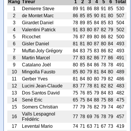
Rang
Tireur
1
2
3
4
5
6
Total
1
Demierre Steve
89
91
86
88
91
85
530
2
de Montet Marc
86
85
85
90
81
80
507
3
Girardet Daniel
78
89
85
84
85
83
504
4
Valentini Patrick
91
83
80
87
82
79
502
5
Ricochet
76
87
89
80
86
82
500
6
Gisler Daniel
81
81
80
87
80
84
493
7
Muffat-Joly Grégory
84
83
75
83
86
82
493
8
Martin Marcel
77
83
82
86
77
86
491
9
Catalano Joël
80
85
84
86
78
78
491
10
Mingolla Fausto
85
80
79
81
84
80
489
11
Gerber Yves
81
84
80
80
79
82
486
12
Lucini Jean-Claude
83
77
78
81
82
82
483
13
Dos Santos David
75
76
85
79
84
83
482
14
Sené Eric
65
75
84
88
75
88
475
15
Somers Christian
77
79
76
82
79
74
467
Valls Lespagnol
16
77
78
69
76
78
79
457
Frédéric
17
Levental Mario
74
71
63
71
67
73
419