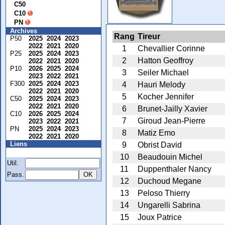
C50
C10
PN
Archives
Rang
Tireur
P50
2025
2024
2023
2022
2021
2020
1
Chevallier Corinne
P25
2025
2024
2023
2
Hatton Geoffroy
2022
2021
2020
P10
2026
2025
2024
3
Seiler Michael
2023
2022
2021
F300
2025
2024
2023
4
Hauri Melody
2022
2021
2020
5
Kocher Jennifer
C50
2025
2024
2023
2022
2021
2020
6
Brunet-Jailly Xavier
C10
2026
2025
2024
7
Giroud Jean-Pierre
2023
2022
2021
PN
2025
2024
2023
8
Matiz Emo
2022
2021
2020
Liens
9
Obrist David
Membre
10
Beaudouin Michel
Util.
11
Duppenthaler Nancy
Pass.
12
Duchoud Megane
13
Peloso Thierry
14
Ungarelli Sabrina
15
Joux Patrice