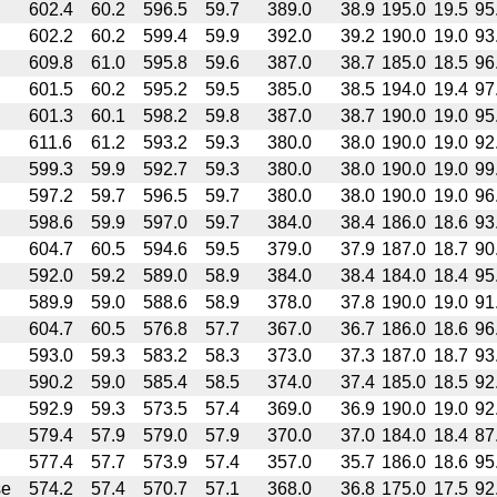
602.4
60.2
596.5
59.7
389.0
38.9
195.0
19.5
95
602.2
60.2
599.4
59.9
392.0
39.2
190.0
19.0
93
609.8
61.0
595.8
59.6
387.0
38.7
185.0
18.5
96
601.5
60.2
595.2
59.5
385.0
38.5
194.0
19.4
97
601.3
60.1
598.2
59.8
387.0
38.7
190.0
19.0
95
611.6
61.2
593.2
59.3
380.0
38.0
190.0
19.0
92
599.3
59.9
592.7
59.3
380.0
38.0
190.0
19.0
99
597.2
59.7
596.5
59.7
380.0
38.0
190.0
19.0
96
598.6
59.9
597.0
59.7
384.0
38.4
186.0
18.6
93
604.7
60.5
594.6
59.5
379.0
37.9
187.0
18.7
90
592.0
59.2
589.0
58.9
384.0
38.4
184.0
18.4
95
589.9
59.0
588.6
58.9
378.0
37.8
190.0
19.0
91
604.7
60.5
576.8
57.7
367.0
36.7
186.0
18.6
96
593.0
59.3
583.2
58.3
373.0
37.3
187.0
18.7
93
590.2
59.0
585.4
58.5
374.0
37.4
185.0
18.5
92
592.9
59.3
573.5
57.4
369.0
36.9
190.0
19.0
92
579.4
57.9
579.0
57.9
370.0
37.0
184.0
18.4
87
577.4
57.7
573.9
57.4
357.0
35.7
186.0
18.6
95
se
574.2
57.4
570.7
57.1
368.0
36.8
175.0
17.5
92