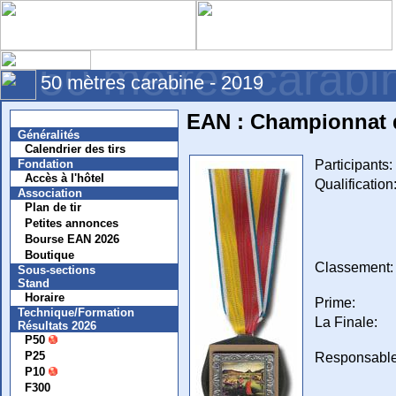
50 mètres carabi
50 mètres carabine - 2019
EAN : Championnat 
Nouvelles
Généralités
Calendrier des tirs
Participants:
Fondation
Accès à l'hôtel
Qualification
Association
Plan de tir
Petites annonces
Bourse EAN 2026
Boutique
Classement:
Sous-sections
Stand
Horaire
Prime:
Technique/Formation
La Finale:
Résultats 2026
P50
P25
Responsable
P10
F300