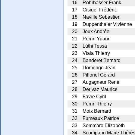
16
Rohrbasser Frank
17
Gisiger Frédéric
18
Naville Sebastien
19
Duppenthaler Vivienne
20
Joux Andrée
21
Perrin Yoann
22
Lüthi Tessa
23
Viala Thierry
24
Banderet Bernard
25
Domenge Jean
26
Pillonel Gérard
27
Augagneur René
28
Derivaz Maurice
29
Favre Cyril
30
Perrin Thierry
31
Moix Bernard
32
Fumeaux Patrice
33
Sommaro Elizabeth
34
Scomparin Marie Thérè