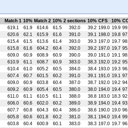
Match 1
10%
Match 2
10%
2 sections
10%
CFS
10%
C
619.1
61.9
614.6
61.5
392.0
39.2
199.0
19.9
99
620.6
62.1
615.9
61.6
391.0
39.1
198.0
19.8
97
615.4
61.5
613.6
61.4
393.0
39.3
197.0
19.7
98
615.8
61.6
604.2
60.4
392.0
39.2
197.0
19.7
95
609.0
60.9
608.9
60.9
390.0
39.0
191.0
19.1
98
610.9
61.1
608.7
60.9
383.0
38.3
192.0
19.2
95
610.4
61.0
605.2
60.5
384.0
38.4
193.0
19.3
96
607.4
60.7
601.5
60.2
391.0
39.1
191.0
19.1
97
609.0
60.9
603.8
60.4
387.0
38.7
192.0
19.2
94
609.2
60.9
605.4
60.5
380.0
38.0
194.0
19.4
97
611.0
61.1
610.5
61.1
388.0
38.8
183.0
18.3
92
606.0
60.6
602.0
60.2
389.0
38.9
194.0
19.4
93
607.7
60.8
604.3
60.4
386.0
38.6
190.0
19.0
96
605.8
60.6
601.8
60.2
381.0
38.1
194.0
19.4
99
603.8
60.4
600.9
60.1
383.0
38.3
197.0
19.7
96