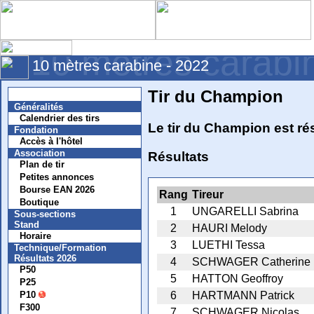
10 mètres carabi
10 mètres carabine - 2022
Tir du Champion
Nouvelles
Généralités
Calendrier des tirs
Le tir du Champion est r
Fondation
Accès à l'hôtel
Association
Résultats
Plan de tir
Petites annonces
Bourse EAN 2026
Rang
Tireur
Boutique
1
UNGARELLI Sabrina
Sous-sections
Stand
2
HAURI Melody
Horaire
3
LUETHI Tessa
Technique/Formation
Résultats 2026
4
SCHWAGER Catherine
P50
5
HATTON Geoffroy
P25
P10
6
HARTMANN Patrick
F300
7
SCHWAGER Nicolas