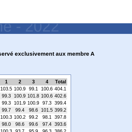
ne - 2022
éservé exclusivement aux membre A
1
2
3
4
Total
103.5
100.9
99.1
100.6
404.1
99.3
100.9
101.8
100.6
402.6
99.3
101.9
100.9
97.3
399.4
99.7
99.4
98.6
101.5
399.2
100.3
100.2
99.2
98.1
397.8
98.0
98.6
99.6
97.4
393.6
100.3
93.7
95.9
96.3
386.2