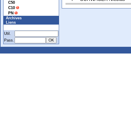
C50
C10
PN
Archives
Liens
Membre
Util.
Pass.