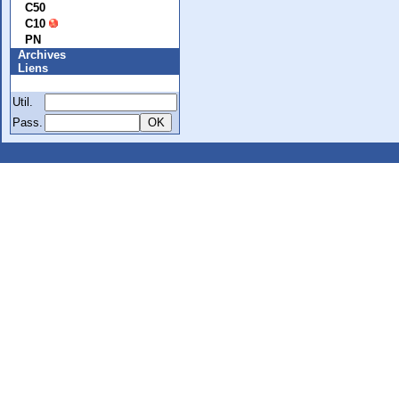
C50
C10
PN
Archives
Liens
Membre
Util.
Pass.