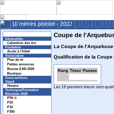
10 mètres pistole
10 mètres pistolet - 2022
Coupe de l'Arquebu
Nouvelles
Généralités
Calendrier des tirs
La Coupe de l'Arquebuse 
Fondation
Accès à l'hôtel
Association
Qualification de la Coupe
Plan de tir
Petites annonces
Bourse EAN 2026
Rang
Tireur
Passes
Boutique
Sous-sections
Stand
Horaire
Les 16 premiers tireurs sont quali
Technique/Formation
Résultats 2026
P50
P25
P10
F300