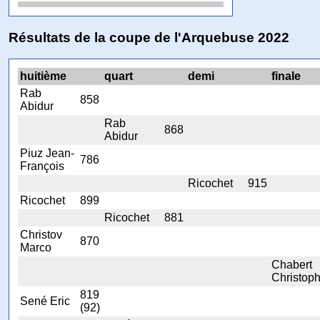
Résultats de la coupe de l'Arquebuse 2022
huitième
quart
demi
finale
Rab
858
Abidur
Rab
868
Abidur
Piuz Jean-
786
François
Ricochet
915
Ricochet
899
Ricochet
881
Christov
870
Marco
Chabert
Christop
819
Sené Eric
(92)