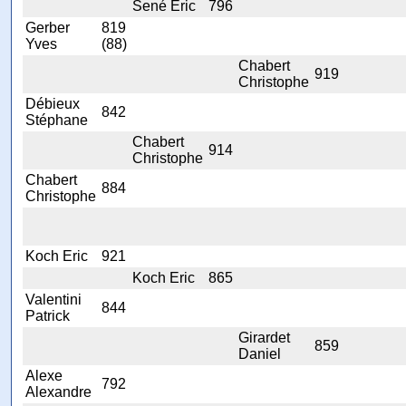
Sené Eric
796
Gerber
819
Yves
(88)
Chabert
919
Christophe
Débieux
842
Stéphane
Chabert
914
Christophe
Chabert
884
Christophe
Koch Eric
921
Koch Eric
865
Valentini
844
Patrick
Girardet
859
Daniel
Alexe
792
Alexandre