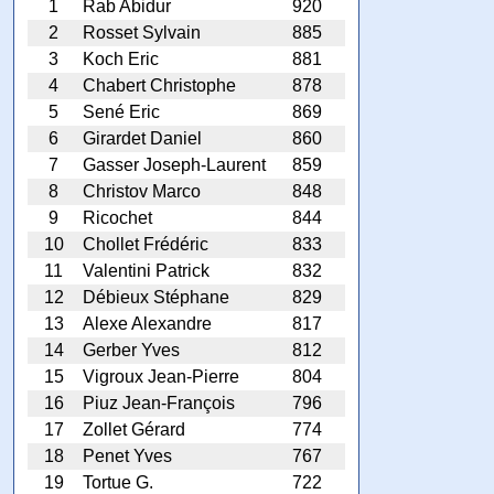
1
Rab Abidur
920
2
Rosset Sylvain
885
3
Koch Eric
881
4
Chabert Christophe
878
5
Sené Eric
869
6
Girardet Daniel
860
7
Gasser Joseph-Laurent
859
8
Christov Marco
848
9
Ricochet
844
10
Chollet Frédéric
833
11
Valentini Patrick
832
12
Débieux Stéphane
829
13
Alexe Alexandre
817
14
Gerber Yves
812
15
Vigroux Jean-Pierre
804
16
Piuz Jean-François
796
17
Zollet Gérard
774
18
Penet Yves
767
19
Tortue G.
722