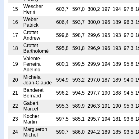
Wescher
15
603,7
597,0
300,2
197
194
97,8
1
Henri
Weber
16
606,4
593,7
300,0
196
189
96,3
1
Patrick
Crottet
17
599,6
598,7
299,6
195
193
97,0
1
Andrew
Crottet
18
595,8
591,8
296,9
196
193
97,3
1
Bartholomé
Valente-
19
Ferreira
600,1
599,5
299,9
194
189
95,8
1
Adelino
Michela
20
594,9
593,2
297,0
187
189
94,0
1
Jean-Claude
Banderet
21
596,2
594,5
297,7
190
188
94,5
1
Bernard
Gabert
22
595,3
589,9
296,3
191
190
95,3
1
Marcel
Kocher
23
597,5
585,1
295,7
194
181
93,8
1
Martin
Margueron
24
590,7
586,0
294,2
189
185
93,5
1
Michel