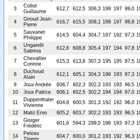
Collot
3
612,7
612,5
306,3
199
197
99,0
1
Guillaume
Giroud Jean-
4
616,7
615,5
308,1
198
197
98,8
1
Pierre
Sauvanet
5
614,5
604,4
304,7
197
192
97,3
1
Philippe
Ungarelli
6
612,6
608,8
305,4
197
194
97,8
1
Sabrina
Chevallier
7
615,3
613,8
307,3
195
195
97,5
1
Corinne
Duchoud
8
612,1
605,1
304,3
196
193
97,3
1
Alain
9
Joux Andrée
606,7
602,3
302,3
193
193
96,5
1
10
Joux Patrice
606,1
602,5
302,2
194
194
97,0
1
Duppenthaler
11
604,6
600,5
301,3
192
192
96,0
1
Vivienne
12
Matiz Emo
605,2
603,7
302,2
193
193
96,5
1
Gisiger
13
601,6
594,3
299,0
196
193
97,3
1
Frédéric
Peloso
14
604,7
600,0
301,2
193
192
96,3
1
Thierry