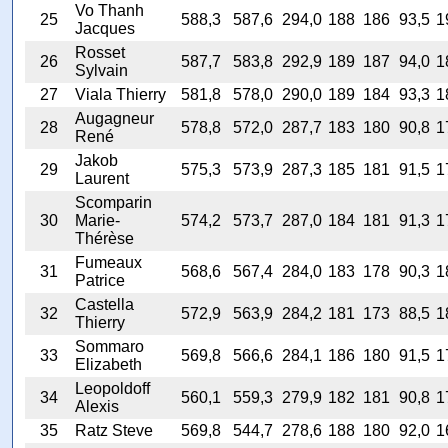
Vo Thanh
25
588,3
587,6
294,0
188
186
93,5
1
Jacques
Rosset
26
587,7
583,8
292,9
189
187
94,0
1
Sylvain
27
Viala Thierry
581,8
578,0
290,0
189
184
93,3
1
Augagneur
28
578,8
572,0
287,7
183
180
90,8
1
René
Jakob
29
575,3
573,9
287,3
185
181
91,5
1
Laurent
Scomparin
30
Marie-
574,2
573,7
287,0
184
181
91,3
1
Thérèse
Fumeaux
31
568,6
567,4
284,0
183
178
90,3
1
Patrice
Castella
32
572,9
563,9
284,2
181
173
88,5
1
Thierry
Sommaro
33
569,8
566,6
284,1
186
180
91,5
1
Elizabeth
Leopoldoff
34
560,1
559,3
279,9
182
181
90,8
1
Alexis
35
Ratz Steve
569,8
544,7
278,6
188
180
92,0
1