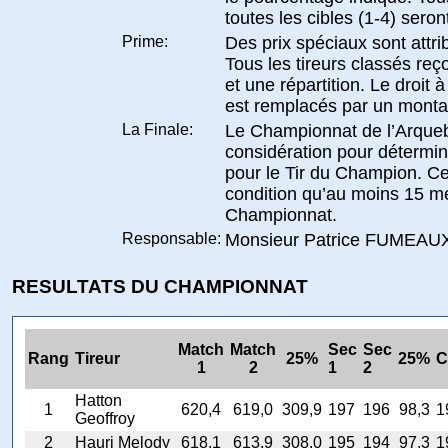
toutes les cibles (1-4) seron
Prime:
Des prix spéciaux sont attri
Tous les tireurs classés re
et une répartition. Le droit
est remplacés par un montan
La Finale:
Le Championnat de l’Arqueb
considération pour détermin
pour le Tir du Champion. Ce
condition qu’au moins 15 m
Championnat.
Responsable:
Monsieur Patrice FUMEAUX, 
RESULTATS DU CHAMPIONNAT
Match
Match
Sec
Sec
Rang
Tireur
25%
25%
C
1
2
1
2
Hatton
1
620,4
619,0
309,9
197
196
98,3
1
Geoffroy
2
Hauri Melody
618,1
613,9
308,0
195
194
97,3
1