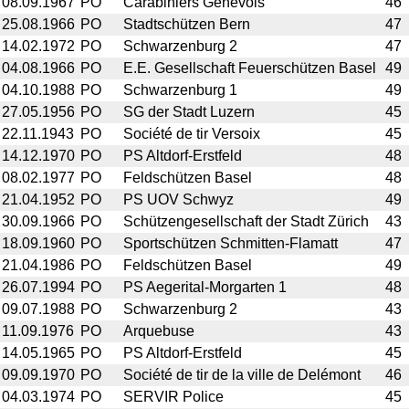
08.09.1967
PO
Carabiniers Genevois
46
25.08.1966
PO
Stadtschützen Bern
47
14.02.1972
PO
Schwarzenburg 2
47
04.08.1966
PO
E.E. Gesellschaft Feuerschützen Basel
49
04.10.1988
PO
Schwarzenburg 1
49
27.05.1956
PO
SG der Stadt Luzern
45
22.11.1943
PO
Société de tir Versoix
45
14.12.1970
PO
PS Altdorf-Erstfeld
48
08.02.1977
PO
Feldschützen Basel
48
21.04.1952
PO
PS UOV Schwyz
49
30.09.1966
PO
Schützengesellschaft der Stadt Zürich
43
18.09.1960
PO
Sportschützen Schmitten-Flamatt
47
21.04.1986
PO
Feldschützen Basel
49
26.07.1994
PO
PS Aegerital-Morgarten 1
48
09.07.1988
PO
Schwarzenburg 2
43
11.09.1976
PO
Arquebuse
43
14.05.1965
PO
PS Altdorf-Erstfeld
45
09.09.1970
PO
Société de tir de la ville de Delémont
46
04.03.1974
PO
SERVIR Police
45