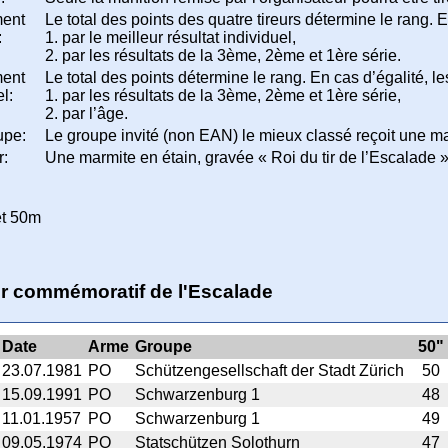
ent
Le total des points des quatre tireurs détermine le rang. 
:
1. par le meilleur résultat individuel,
2. par les résultats de la 3ème, 2ème et 1ère série.
ent
Le total des points détermine le rang. En cas d’égalité, le
l:
1. par les résultats de la 3ème, 2ème et 1ère série,
2. par l’âge.
upe:
Le groupe invité (non EAN) le mieux classé reçoit une m
r:
Une marmite en étain, gravée « Roi du tir de l’Escalade » 
let 50m
tir commémoratif de l'Escalade
Date
Arme
Groupe
50"
23.07.1981
PO
Schützengesellschaft der Stadt Zürich
50
15.09.1991
PO
Schwarzenburg 1
48
11.01.1957
PO
Schwarzenburg 1
49
09.05.1974
PO
Statschützen Solothurn
47