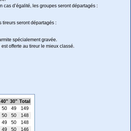
En cas d’égalité, les groupes seront départagés :
s tireurs seront départagés :
armite spécialement gravée.
est offerte au tireur le mieux classé.
40"
30"
Total
50
49
149
50
50
148
49
50
148
49
50
146