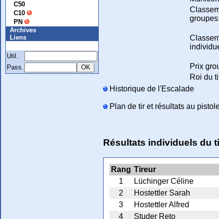
C50
Classem
C10
groupes
PN
Archives
Classem
Liens
Membre
individue
Util.
Prix gro
Pass.
Roi du ti
Historique de l'Escalade
Plan de tir et résultats au pisto
Résultats individuels du 
Rang
Tireur
1
Lüchinger Céline
2
Hostettler Sarah
3
Hostettler Alfred
4
Studer Reto