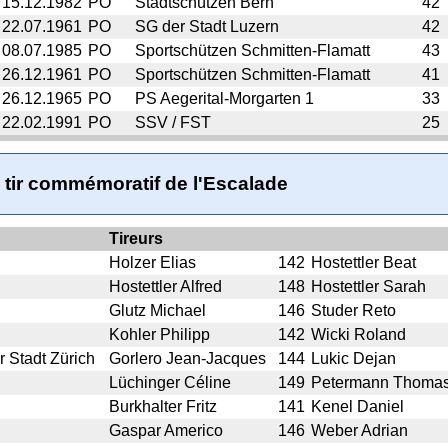
15.12.1982
PO
Stadtschützen Bern
42
22.07.1961
PO
SG der Stadt Luzern
42
08.07.1985
PO
Sportschützen Schmitten-Flamatt
43
26.12.1961
PO
Sportschützen Schmitten-Flamatt
41
26.12.1965
PO
PS Aegerital-Morgarten 1
33
22.02.1991
PO
SSV / FST
25
 tir commémoratif de l'Escalade
Tireurs
Holzer Elias
142
Hostettler Beat
Hostettler Alfred
148
Hostettler Sarah
Glutz Michael
146
Studer Reto
Kohler Philipp
142
Wicki Roland
r Stadt Zürich
Gorlero Jean-Jacques
144
Lukic Dejan
Lüchinger Céline
149
Petermann Thoma
Burkhalter Fritz
141
Kenel Daniel
Gaspar Americo
146
Weber Adrian