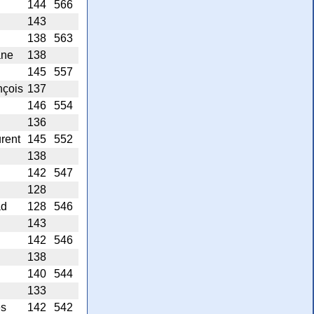
144
566
143
138
563
ane
138
145
557
nçois
137
146
554
136
rent
145
552
138
142
547
128
ad
128
546
143
142
546
138
140
544
133
es
142
542