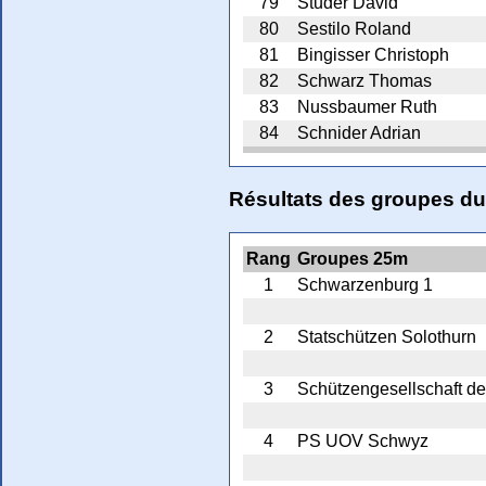
79
Studer David
80
Sestilo Roland
81
Bingisser Christoph
82
Schwarz Thomas
83
Nussbaumer Ruth
84
Schnider Adrian
Résultats des groupes du
Rang
Groupes 25m
1
Schwarzenburg 1
2
Statschützen Solothurn
3
Schützengesellschaft de
4
PS UOV Schwyz