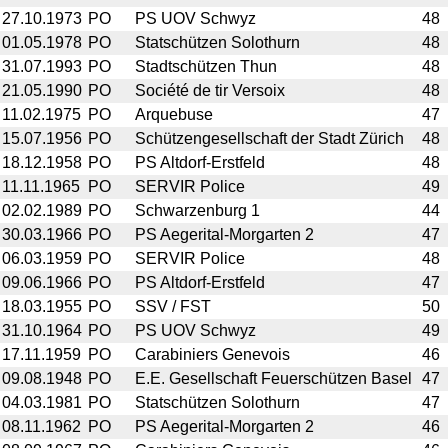
27.10.1973
PO
PS UOV Schwyz
48
01.05.1978
PO
Statschützen Solothurn
48
31.07.1993
PO
Stadtschützen Thun
48
21.05.1990
PO
Société de tir Versoix
48
11.02.1975
PO
Arquebuse
47
15.07.1956
PO
Schützengesellschaft der Stadt Zürich
48
18.12.1958
PO
PS Altdorf-Erstfeld
48
11.11.1965
PO
SERVIR Police
49
02.02.1989
PO
Schwarzenburg 1
44
30.03.1966
PO
PS Aegerital-Morgarten 2
47
06.03.1959
PO
SERVIR Police
48
09.06.1966
PO
PS Altdorf-Erstfeld
47
18.03.1955
PO
SSV / FST
50
31.10.1964
PO
PS UOV Schwyz
49
17.11.1959
PO
Carabiniers Genevois
46
09.08.1948
PO
E.E. Gesellschaft Feuerschützen Basel
47
04.03.1981
PO
Statschützen Solothurn
47
08.11.1962
PO
PS Aegerital-Morgarten 2
46