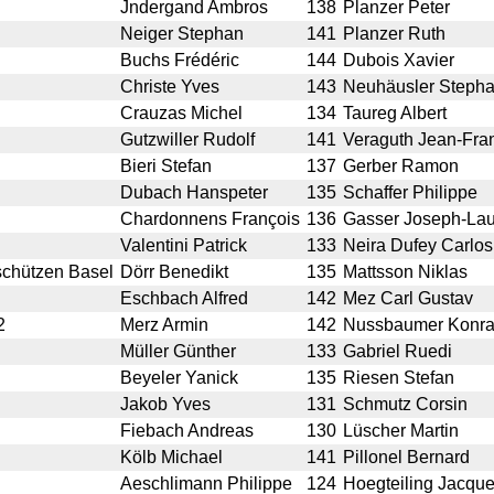
Jndergand Ambros
138
Planzer Peter
Neiger Stephan
141
Planzer Ruth
Buchs Frédéric
144
Dubois Xavier
Christe Yves
143
Neuhäusler Steph
Crauzas Michel
134
Taureg Albert
Gutzwiller Rudolf
141
Veraguth Jean-Fra
Bieri Stefan
137
Gerber Ramon
Dubach Hanspeter
135
Schaffer Philippe
Chardonnens François
136
Gasser Joseph-Lau
Valentini Patrick
133
Neira Dufey Carlos
schützen Basel
Dörr Benedikt
135
Mattsson Niklas
Eschbach Alfred
142
Mez Carl Gustav
2
Merz Armin
142
Nussbaumer Konr
Müller Günther
133
Gabriel Ruedi
Beyeler Yanick
135
Riesen Stefan
Jakob Yves
131
Schmutz Corsin
Fiebach Andreas
130
Lüscher Martin
Kölb Michael
141
Pillonel Bernard
Aeschlimann Philippe
124
Hoegteiling Jacqu