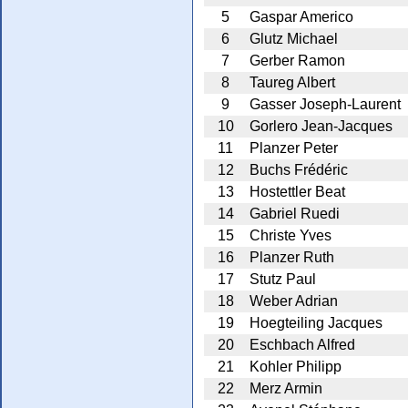
5
Gaspar Americo
6
Glutz Michael
7
Gerber Ramon
8
Taureg Albert
9
Gasser Joseph-Laurent
10
Gorlero Jean-Jacques
11
Planzer Peter
12
Buchs Frédéric
13
Hostettler Beat
14
Gabriel Ruedi
15
Christe Yves
16
Planzer Ruth
17
Stutz Paul
18
Weber Adrian
19
Hoegteiling Jacques
20
Eschbach Alfred
21
Kohler Philipp
22
Merz Armin