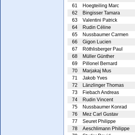
61
Hoegteiling Marc
62
Bingisser Tamara
63
Valentini Patrick
64
Rudin Céline
65
Nussbaumer Carmen
66
Gigon Lucien
67
Röthlisberger Paul
68
Müller Günther
69
Pillonel Bernard
70
Marjakaj Mus
71
Jakob Yves
72
Länzlinger Thomas
73
Fiebach Andreas
74
Rudin Vincent
75
Nussbaumer Konrad
76
Mez Carl Gustav
77
Seuret Philippe
78
Aeschlimann Philippe