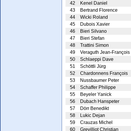
42
Kenel Daniel
43
Bertrand Florence
44
Wicki Roland
45
Dubois Xavier
46
Bieri Silvano
47
Bieri Stefan
48
Trattini Simon
49
Veraguth Jean-François
50
Schlaeppi Dave
51
Schöttli Jürg
52
Chardonnens François
53
Nussbaumer Peter
54
Schaffer Philippe
55
Beyeler Yanick
56
Dubach Hanspeter
57
Dörr Benedikt
58
Lukic Dejan
59
Crauzas Michel
60
Grevilliot Christian