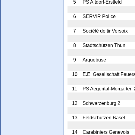
5
PS Altdorf-Erstfeld
6
SERVIR Police
7
Société de tir Versoix
8
Stadtschützen Thun
9
Arquebuse
10
E.E. Gesellschaft Feuer
11
PS Aegerital-Morgarten 
12
Schwarzenburg 2
13
Feldschützen Basel
14
Carabiniers Genevois