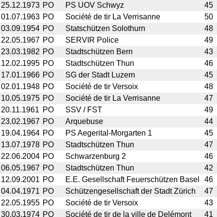
25.12.1973
PO
PS UOV Schwyz
45
01.07.1963
PO
Société de tir La Verrisanne
50
03.09.1954
PO
Statschützen Solothurn
48
22.05.1967
PO
SERVIR Police
49
23.03.1982
PO
Stadtschützen Bern
43
12.02.1995
PO
Stadtschützen Thun
46
17.01.1966
PO
SG der Stadt Luzern
45
02.01.1948
PO
Société de tir Versoix
48
10.05.1975
PO
Société de tir La Verrisanne
47
20.11.1961
PO
SSV / FST
49
23.02.1967
PO
Arquebuse
44
19.04.1964
PO
PS Aegerital-Morgarten 1
45
13.07.1978
PO
Stadtschützen Thun
47
22.06.2004
PO
Schwarzenburg 2
46
06.05.1967
PO
Stadtschützen Thun
42
12.09.2001
PO
E.E. Gesellschaft Feuerschützen Basel
46
04.04.1971
PO
Schützengesellschaft der Stadt Zürich
47
22.05.1955
PO
Société de tir Versoix
43
30.03.1974
PO
Société de tir de la ville de Delémont
41