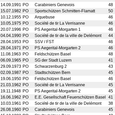
14.09.1991
PO
Carabiniers Genevois
48
15.07.1982
PO
Sportschützen Schmitten-Flamatt
50
10.12.1955
PO
Arquebuse
46
10.05.1975
PO
Société de tir La Verrisanne
46
20.07.1996
PO
PS Aegerital-Morgarten 1
46
04.04.1990
PO
Société de tir de la ville de Delémont
44
28.04.1953
PO
SSV / FST
46
28.04.1971
PO
PS Aegerital-Morgarten 2
46
11.08.1963
PO
Feldschützen Basel
48
06.09.1965
PO
SG der Stadt Luzern
41
29.09.1973
PO
Schwarzenburg 2
43
02.09.1987
PO
Stadtschützen Bern
45
19.06.1950
PO
Feldschützen Basel
46
21.03.1962
PO
Société de tir La Verrisanne
45
19.11.1948
PO
PS Aegerital-Morgarten 2
45
16.06.1962
PO
E.E. Gesellschaft Feuerschützen Basel
41
10.03.1961
PO
Société de tir de la ville de Delémont
38
26.08.1960
PO
Carabiniers Genevois
45