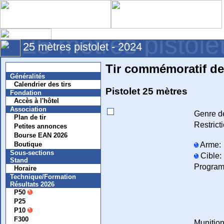
25 mètres pistole
25 mètres pistolet - 2024
Tir commémoratif de
Nouvelles
Généralités
Calendrier des tirs
Pistolet 25 mètres
Fondation
Accès à l'hôtel
Association
Genre de
Plan de tir
Restricti
Petites annonces
Bourse EAN 2026
Arme:
Boutique
Sous-sections
Cible:
Stand
Progra
Horaire
Technique/Formation
Résultats 2026
P50
P25
P10
F300
Munition