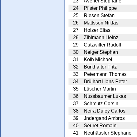
23
Avenel Stéphane
24
Pfister Philippe
25
Riesen Stefan
26
Mattsson Niklas
27
Holzer Elias
28
Zihlmann Heinz
29
Gutzwiller Rudolf
30
Neiger Stephan
31
Kölb Michael
32
Burkhalter Fritz
33
Petermann Thomas
34
Brülhart Hans-Peter
35
Lüscher Martin
36
Nussbaumer Lukas
37
Schmutz Corsin
38
Neira Dufey Carlos
39
Jndergand Ambros
40
Seuret Romain
41
Neuhäusler Stephane