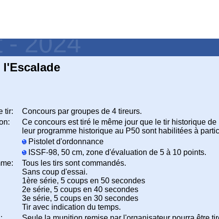
t - 2024
 l'Escalade
 tir:
Concours par groupes de 4 tireurs.
on:
Ce concours est tiré le même jour que le tir historique de
leur programme historique au P50 sont habilitées à partici
Pistolet d'ordonnance
ISSF-98, 50 cm, zone d'évaluation de 5 à 10 points.
mme:
Tous les tirs sont commandés.
Sans coup d'essai.
1ère série, 5 coups en 50 secondes
2e série, 5 coups en 40 secondes
3e série, 5 coups en 30 secondes
Tir avec indication du temps.
:
Seule la munition remise par l'organisateur pourra être tir