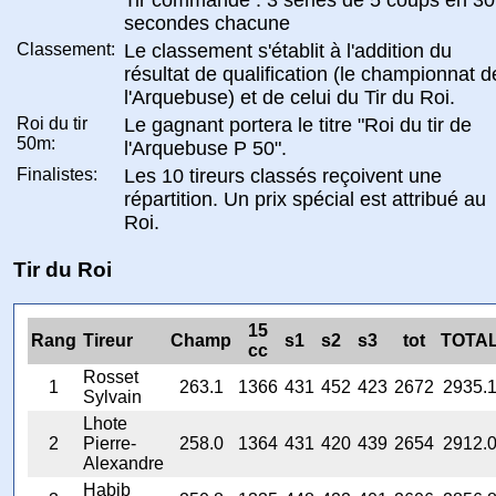
secondes chacune
Classement:
Le classement s'établit à l'addition du
résultat de qualification (le championnat d
l'Arquebuse) et de celui du Tir du Roi.
Roi du tir
Le gagnant portera le titre "Roi du tir de
50m:
l'Arquebuse P 50".
Finalistes:
Les 10 tireurs classés reçoivent une
répartition. Un prix spécial est attribué au
Roi.
Tir du Roi
15
Rang
Tireur
Champ
s1
s2
s3
tot
TOTA
cc
Rosset
1
263.1
1366
431
452
423
2672
2935.
Sylvain
Lhote
2
Pierre-
258.0
1364
431
420
439
2654
2912.
Alexandre
Habib