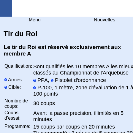
Arquebuse Genève
Menu
Nouvelles
Tir du Roi
Le tir du Roi est réservé exclusivement aux
membre A
Qualification:
Sont qualifiés les 10 membres A les mieu
classés au Championnat de l'Arquebuse
Armes:
PPA,
Pistolet d'ordonnance
Cible:
P-100, 1 mètre, zone d'évaluation de 1 
100 points
Nombre de
30 coups
coups:
Coups
Avant la passe précision, illimités en 5
d'essai:
minutes
Programme:
15 coups par coups en 20 minutes
Tir commandé : 3 séries de 5 coups en 30