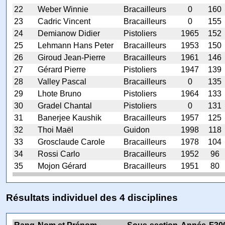
22
Weber Winnie
Bracailleurs
0
160
23
Cadric Vincent
Bracailleurs
0
155
24
Demianow Didier
Pistoliers
1965
152
25
Lehmann Hans Peter
Bracailleurs
1953
150
26
Giroud Jean-Pierre
Bracailleurs
1961
146
27
Gérard Pierre
Pistoliers
1947
139
28
Valley Pascal
Bracailleurs
0
135
29
Lhote Bruno
Pistoliers
1964
133
30
Gradel Chantal
Pistoliers
0
131
31
Banerjee Kaushik
Bracailleurs
1957
125
32
Thoi Maël
Guidon
1998
118
33
Grosclaude Carole
Bracailleurs
1978
104
34
Rossi Carlo
Bracailleurs
1952
96
35
Mojon Gérard
Bracailleurs
1951
80
Résultats individuel des 4 disciplines