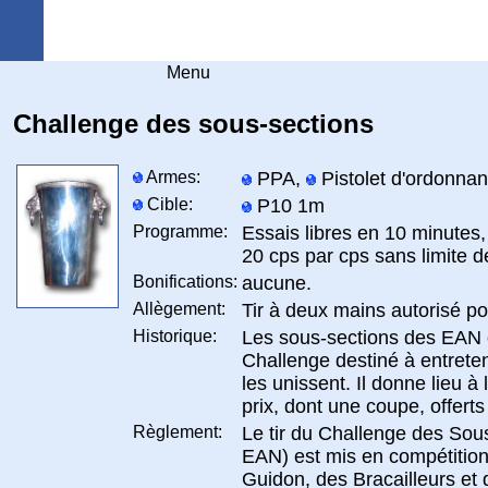
Arquebuse Genève
Menu
Challenge des sous-sections
Armes:
PPA,
Pistolet d'ordonna
Cible:
P10 1m
Programme:
Essais libres en 10 minutes,
20 cps par cps sans limite 
Bonifications:
aucune.
Allègement:
Tir à deux mains autorisé po
Historique:
Les sous-sections des EAN 
Challenge destiné à entreteni
les unissent. Il donne lieu à
prix, dont une coupe, offert
Règlement:
Le tir du Challenge des Sous
EAN) est mis en compétition
Guidon, des Bracailleurs et de