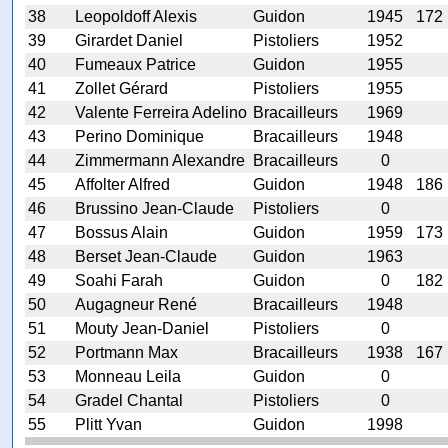
38
Leopoldoff Alexis
Guidon
1945
172
39
Girardet Daniel
Pistoliers
1952
40
Fumeaux Patrice
Guidon
1955
41
Zollet Gérard
Pistoliers
1955
42
Valente Ferreira Adelino
Bracailleurs
1969
43
Perino Dominique
Bracailleurs
1948
44
Zimmermann Alexandre
Bracailleurs
0
45
Affolter Alfred
Guidon
1948
186
46
Brussino Jean-Claude
Pistoliers
0
47
Bossus Alain
Guidon
1959
173
48
Berset Jean-Claude
Guidon
1963
49
Soahi Farah
Guidon
0
182
50
Augagneur René
Bracailleurs
1948
51
Mouty Jean-Daniel
Pistoliers
0
52
Portmann Max
Bracailleurs
1938
167
53
Monneau Leila
Guidon
0
54
Gradel Chantal
Pistoliers
0
55
Plitt Yvan
Guidon
1998