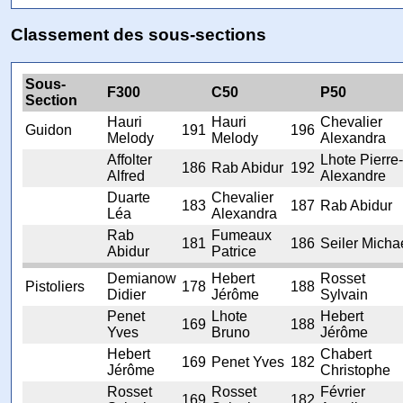
Classement des sous-sections
Sous-
F300
C50
P50
Section
Hauri
Hauri
Chevalier
Guidon
191
196
Melody
Melody
Alexandra
Affolter
Lhote Pierre-
186
Rab Abidur
192
Alfred
Alexandre
Duarte
Chevalier
183
187
Rab Abidur
Léa
Alexandra
Rab
Fumeaux
181
186
Seiler Micha
Abidur
Patrice
Demianow
Hebert
Rosset
Pistoliers
178
188
Didier
Jérôme
Sylvain
Penet
Lhote
Hebert
169
188
Yves
Bruno
Jérôme
Hebert
Chabert
169
Penet Yves
182
Jérôme
Christophe
Rosset
Rosset
Février
169
182