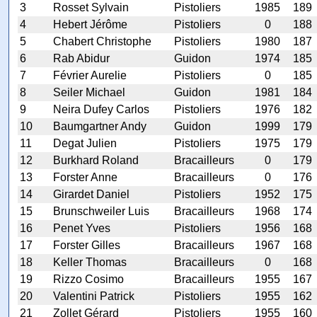
3
Rosset Sylvain
Pistoliers
1985
189
4
Hebert Jérôme
Pistoliers
0
188
5
Chabert Christophe
Pistoliers
1980
187
6
Rab Abidur
Guidon
1974
185
7
Février Aurelie
Pistoliers
0
185
8
Seiler Michael
Guidon
1981
184
9
Neira Dufey Carlos
Pistoliers
1976
182
10
Baumgartner Andy
Guidon
1999
179
11
Degat Julien
Pistoliers
1975
179
12
Burkhard Roland
Bracailleurs
0
179
13
Forster Anne
Bracailleurs
0
176
14
Girardet Daniel
Pistoliers
1952
175
15
Brunschweiler Luis
Bracailleurs
1968
174
16
Penet Yves
Pistoliers
1956
168
17
Forster Gilles
Bracailleurs
1967
168
18
Keller Thomas
Bracailleurs
0
168
19
Rizzo Cosimo
Bracailleurs
1955
167
20
Valentini Patrick
Pistoliers
1955
162
21
Zollet Gérard
Pistoliers
1955
160