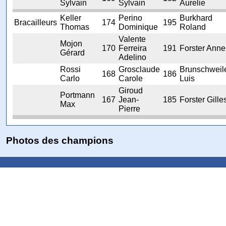
Sylvain
Sylvain
Aurelie
Keller
Perino
Burkhard
Bracailleurs
174
195
Thomas
Dominique
Roland
Valente
Mojon
170
Ferreira
191
Forster Anne
Gérard
Adelino
Rossi
Grosclaude
Brunschweil
168
186
Carlo
Carole
Luis
Giroud
Portmann
167
Jean-
185
Forster Gille
Max
Pierre
Photos des champions