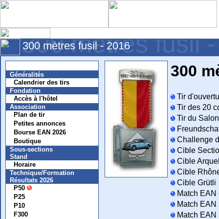
300 mètres fusil 
300 mètres fusil - 2016
Nouvelles
300 mè
Généralités
Calendrier des tirs
Fondation
Tir d'ouvert
Accès à l'hôtel
Association
Tir des 20 c
Plan de tir
Tir du Salon
Petites annonces
Freundschaf
Bourse EAN 2026
Challenge d
Boutique
Sous-sections
Cible Secti
Stand
Cible Arqu
Horaire
Cible Rhôn
Technique/Formation
Résultats 2026
Cible Grütli
P50
Match EAN 
P25
Match EAN 2
P10
F300
Match EAN 3