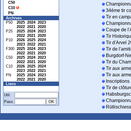
C50
Championna
C10
34ème tir c
PN
Tir en camp
Archives
P50
2025
2024
2023
Championnat
2022
2021
2020
Coupe de l'
P25
2025
2024
2023
2022
2021
2020
Tir Historiq
P10
2026
2025
2024
Tir d'Arvel 
2023
2022
2021
F300
2025
2024
2023
Tir de l'ami
2022
2021
2020
Burgdorf-N
C50
2025
2024
2023
Tir du Cham
2022
2021
2020
C10
2026
2025
2024
Tir aux arm
2023
2022
2021
Tir aux arme
PN
2025
2024
2023
2022
2021
2020
Inscriptions
Liens
Tir de clôtu
Membre
Habsburgsc
Util.
Championnat
Pass.
Rütlischies