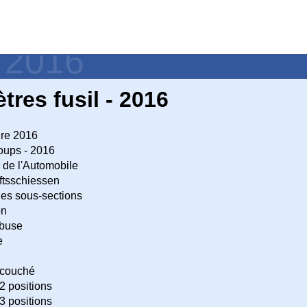
- 2016
tres fusil - 2016
ure 2016
oups - 2016
 de l'Automobile
tsschiessen
es sous-sections
on
ebuse
e
couché
 positions
 positions