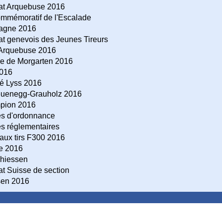
t Arquebuse 2016
ommémoratif de l'Escalade
agne 2016
 genevois des Jeunes Tireurs
Arquebuse 2016
ue de Morgarten 2016
2016
tié Lyss 2016
euenegg-Grauholz 2016
pion 2016
es d'ordonnance
s réglementaires
 aux tirs F300 2016
re 2016
hiessen
 Suisse de section
sen 2016