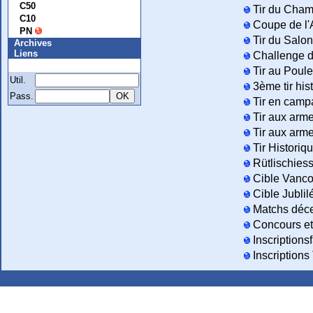
C50
Tir du Cham
C10
Coupe de l'
PN
Tir du Salon
Archives
Liens
Challenge d
Membre
Tir au Poule
Util.
3ème tir his
Pass.
Tir en camp
Tir aux arm
Tir aux arm
Tir Historiq
Rütlischies
Cible Vanco
Cible Jublil
Matchs déce
Concours et 
Inscriptionsf
Inscriptions