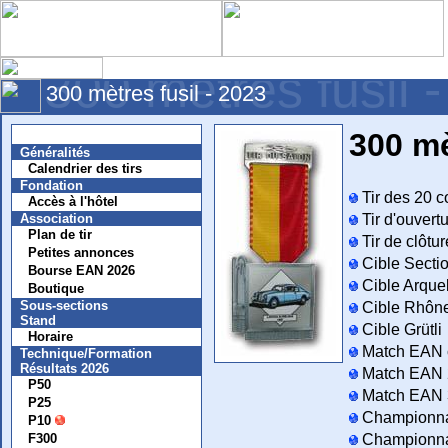
300 mètres fusil 
300 mètres fusil - 2023
Nouvelles
300 mè
Généralités
Calendrier des tirs
Fondation
Tir des 20 
Accès à l'hôtel
Association
Tir d'ouvert
Plan de tir
Tir de clôtu
Petites annonces
Cible Secti
Bourse EAN 2026
Cible Arqu
Boutique
Sous-sections
Cible Rhôn
Stand
Cible Grütli
Horaire
Match EAN 
Technique/Formation
Résultats 2026
Match EAN 2
P50
Match EAN 3
P25
Championnat
P10
F300
Championna