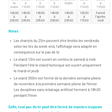
le
à
à
à
matin
à
à
matin
11h30
11h30
11h30
11h30
11h30
16h00
14h00
14h00
14h00
14h00
13h30
Fermé
à
à
à
à
à
à
l’après-
20h30
20h30
20h30
20h30
20h30
17h30
midi
Notes :
Les chariots du 25m peuvent être limités les vendredis
selon les tirs du week-end, l’affichage sera adapté en
conséquence sur le pas de tir.
Le stand 10m est ouvert en continu le samedi à midi.
Pendant l’été le stand historique est ouvert uniquement
le mardi et jeudi.
Le stand 300m est fermé de la dernière semaine pleine
de novembre à la première semaine pleine de février.
Les disciplines sans éclairage artificiel ferment à 18h30
pendant l’hiver.
Enfin, tout pas de tir peut être fermé de manière inopinée