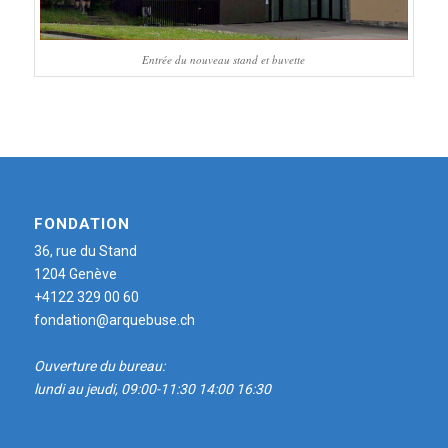
Entrée du nouveau stand et buvette
FONDATION
36, rue du Stand
1204 Genève
+4122 329 00 60
fondation@arquebuse.ch
Ouverture du bureau:
lundi au jeudi, 09:00-11:30 14:00 16:30