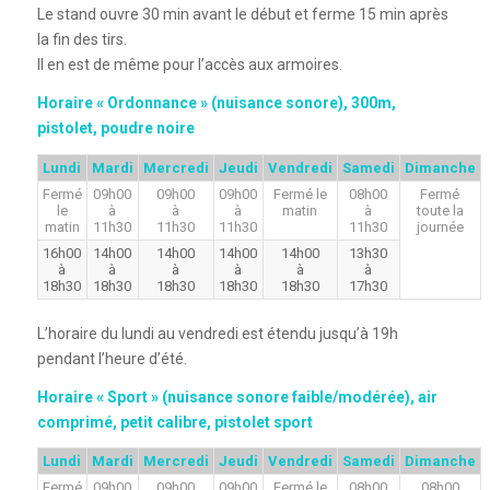
Le stand ouvre 30 min avant le début et ferme 15 min après
la fin des tirs.
Il en est de même pour l’accès aux armoires.
Horaire « Ordonnance » (nuisance sonore), 300m,
pistolet, poudre noire
Lundi
Mardi
Mercredi
Jeudi
Vendredi
Samedi
Dimanche
Fermé
09h00
09h00
09h00
Fermé le
08h00
Fermé
le
à
à
à
matin
à
toute la
matin
11h30
11h30
11h30
11h30
journée
16h00
14h00
14h00
14h00
14h00
13h30
à
à
à
à
à
à
18h30
18h30
18h30
18h30
18h30
17h30
L’horaire du lundi au vendredi est étendu jusqu’à 19h
pendant l’heure d’été.
Horaire « Sport » (nuisance sonore faible/modérée), air
comprimé, petit calibre, pistolet sport
Lundi
Mardi
Mercredi
Jeudi
Vendredi
Samedi
Dimanche
Fermé
09h00
09h00
09h00
Fermé le
08h00
08h00