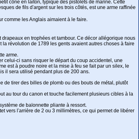
petit cône en laiton, typique des pistolets de marine. Cette
ues de fils d'argent sur les trois côtés, est une arme raffinée
ur comme les Anglais aimaient à le faire.
s et drapeaux en trophées et tambour. Ce décor allégorique nous
t la révolution de 1789 les gents avaient autres choses à faire
tte arme.
er celui-ci sans risquer le départ du coup accidentel, une
 est à poudre noire et la mise à feu se fait par un silex, le
 il sera utilisé pendant plus de 200 ans.
de tirer des billes de plomb ou des bouts de métal, plutôt
t au tour du canon et touche facilement plusieurs cibles à la
système de baïonnette pliante à ressort.
et vers l'arrière de 2 ou 3 millimètres, ce qui permet de libérer