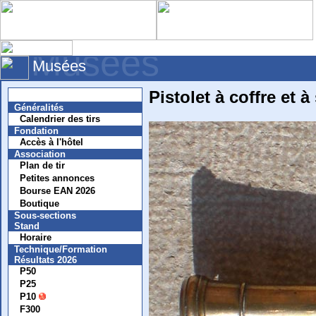
Musées
Musées
Pistolet à coffre et à 
Nouvelles
Généralités
Calendrier des tirs
Fondation
Accès à l'hôtel
Association
Plan de tir
Petites annonces
Bourse EAN 2026
Boutique
Sous-sections
Stand
Horaire
Technique/Formation
Résultats 2026
P50
P25
P10
F300