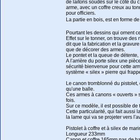
de laitons soudés sur le côté du c
arme, avec un coffre creux au tonn
pour officiers.
La partie en bois, est en forme de
Pourtant les dessins qui ornent ce
Effet sur le tonner, on trouve des
dit que la fabrication et la gravu
que de décorer des armes.
Le pontet et la queue de détente, l
A l'arrière du porte silex une piè
sécurité bienvenue pour cette arme
système « silex » pierre qui frap
Le canon tromblonné du pistolet, 
qu'une balle.
Ces armes à canons « ouverts » so
fois.
Sur ce modèle, il est possible de
Cette particularité, qui fait aussi
la lame qui va se projeter vers l'
Pistolet à coffre et à silex de m
Longueur 233mm
Canon et coffre 165mm pas de ha