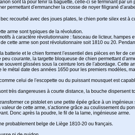
anon sont là pour tenir la baguette, celle-ci se terminant par un 
er permettant d'emmancher la crosse de noyer filigrané d'arabesq
 bec recourbé avec des joues plates, le chien porte silex est à c
tte arme sont typiques de la révolution.
 motifs à caractère révolutionnaire : faisceau de licteur, hampe
re de cette arme son post révolutionnaire soit 1810 ou 20. Pendan
a batterie et le chien forment l'essentiel des pièces en fer de ce
ce peu courante, la targette bloqueuse de chien permettant d'arm
 souvent glissées sous la ceinture lors de l'abordage. Cette arme
pe le métal date des années 1650 pour les premiers modèles, mais
comme celui de l'escopette ou du puissant mousquet est capable 
nt très dangereuses à courte distance, la bouche dispersent tou
 transformer ce pistolet en une petite épée grâce à un ingénieux 
 la valeur de cette arme, s'actionne grâce au coulissement du pont
avant. Donc après la poudre, le fil de la lame, ingénieuse arme.
arine probablement belge de Liège 1810-20 ou français.
usse ni de guidon