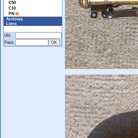
C50
C10
PN
Archives
Liens
Membre
Util.
Pass.